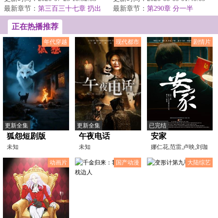
九岁前不谈婚不...
最新章节：
第三百三十七章 扔出
为了人人羡慕的...
最新章节：
第290章 分一半
去
正在热播推荐
年代穿越
现代都市
剧情片
更新全集
更新全集
已完结
狐怨短剧版
午夜电话
安家
未知
未知
娜仁花,范雷,卢映,刘珈
彤,郑昊,邵峰,于珂然
动画片
国产动漫
大陆综艺