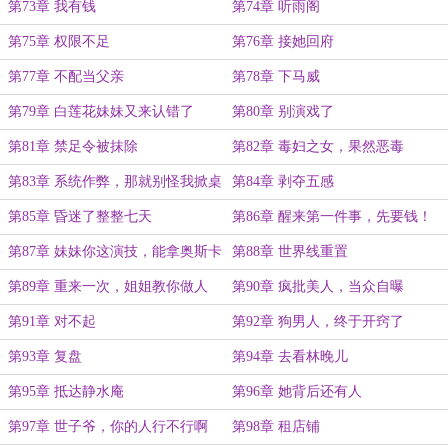
第73章 我有钱
第74章 听雨阁
第75章 权限不足
第76章 接她回府
第77章 不配当父亲
第78章 下马威
第79章 白莲花妹妹又来认错了
第80章 别演戏了
第81章 禁足令被抹除
第82章 毒妇之女，果然恶毒
第83章 系统作弊，那就别怪我掀桌
第84章 剥夺五感
第85章 昏迷了整整七天
第86章 醒来第一件事，先要钱！
第87章 妹妹你这演技，能拿奥斯卡
第88章 世界线重置
第89章 重来一次，姐姐教你做人
第90章 疯批美人，当众自曝
第91章 对不起
第92章 狗男人，终于开窍了
第93章 复盘
第94章 去看林晚儿
第95章 抵达静水庵
第96章 她背后还有人
第97章 世子爷，你的人行不行啊
第98章 租店铺