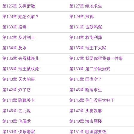
第126章 关押萧澈
第127章 绝地求生
第128章 她怎么敢？
第129章 探视
第130章 投毒
第131章 击鼓鸣冤
第132章 及时制止
第133章 权衡利弊
第134章 反水
第135章 瑞王下大狱
第136章 去看林晚儿
第137章 我要你帮我做一件事
第138章 瑞王被杖毙
第139章 第二阶段游戏
第140章 天大的事
第141章 国库空了
第142章 炸了它
第143章 断尾求生
第144章 隐藏关卡
第145章 你们没事太好了
第146章 去北境
第147章 头皮发麻
第148章 傀儡术
第149章 海市蜃楼
第150章 快乐老家
第151章 哪里都要钱