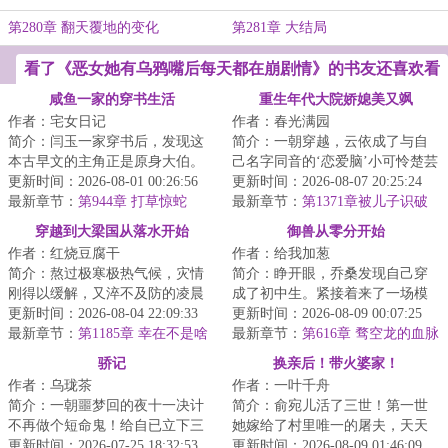
第280章 翻天覆地的变化
第281章 大结局
看了《恶女她有乌鸦嘴后每天都在崩剧情》的书友还喜欢看
咸鱼一家的穿书生活
重生年代大院娇媳美又飒
作者：宅女日记
作者：春光满园
简介：闫玉一家穿书后，发现这
简介：一朝穿越，云依成了与自
本古早文的主角正是原身大伯。
己名字同音的‘恋爱脑’小可怜楚芸
他们是扒着大伯喝血，早早被分
更新时间：2026-08-01 00:26:56
一。原主不仅被人算计了工作，
更新时间：2026-08-07 20:25:24
家，在全文末尾...
最新章节：
第944章 打草惊蛇
还被人哄骗...
最新章节：
第1371章被儿子识破
了
穿越到大梁国从落水开始
御兽从零分开始
作者：红烧豆腐干
作者：给我加葱
简介：熬过极寒极热气候，灾情
简介：睁开眼，乔桑发现自己穿
刚得以缓解，又淬不及防的凌晨
成了初中生。紧接着来了一场模
地震，天还没亮来一场大洪水，
更新时间：2026-08-04 22:09:33
拟考。毕业她怕了吗？她怕
更新时间：2026-08-09 00:07:25
周半夏和顾文轩...
最新章节：
第1185章 幸在不是啥
了……这考的都什么...
最新章节：
第616章 骛空龙的血脉
急事
（二合一）
骄记
换亲后！带火婆家！
作者：乌珑茶
作者：一叶千舟
简介：一朝噩梦回的夜十一决计
简介：俞宛儿活了三世！第一世
不再做个短命鬼！给自已立下三
她嫁给了村里唯一的屠夫，天天
条规矩：一，强身健体；二，十
更新时间：2026-07-25 18:32:53
能够吃到肉，最后这名屠夫还成
更新时间：2026-08-09 01:46:09