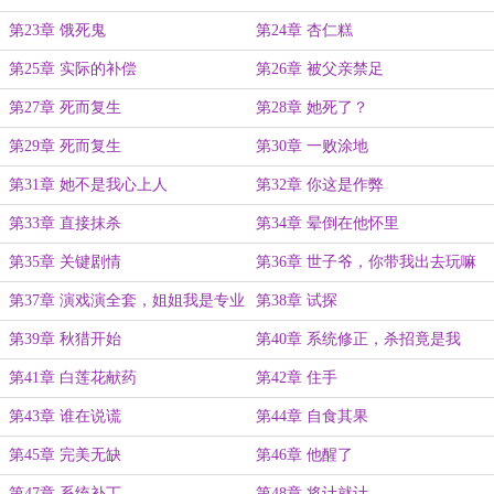
第23章 饿死鬼
第24章 杏仁糕
第25章 实际的补偿
第26章 被父亲禁足
第27章 死而复生
第28章 她死了？
第29章 死而复生
第30章 一败涂地
第31章 她不是我心上人
第32章 你这是作弊
第33章 直接抹杀
第34章 晕倒在他怀里
第35章 关键剧情
第36章 世子爷，你带我出去玩嘛
第37章 演戏演全套，姐姐我是专业
第38章 试探
的
第39章 秋猎开始
第40章 系统修正，杀招竟是我
第41章 白莲花献药
第42章 住手
第43章 谁在说谎
第44章 自食其果
第45章 完美无缺
第46章 他醒了
第47章 系统补丁
第48章 将计就计