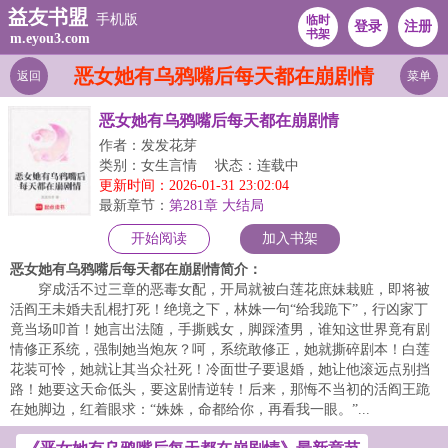
益友书盟
手机版
临时
登录
注册
书架
m.eyou3.com
恶女她有乌鸦嘴后每天都在崩剧情
返回
菜单
恶女她有乌鸦嘴后每天都在崩剧情
作者：发发花芽
类别：女生言情
状态：连载中
更新时间：2026-01-31 23:02:04
最新章节：
第281章 大结局
开始阅读
加入书架
恶女她有乌鸦嘴后每天都在崩剧情简介：
穿成活不过三章的恶毒女配，开局就被白莲花庶妹栽赃，即将被
活阎王未婚夫乱棍打死！绝境之下，林姝一句“给我跪下”，行凶家丁
竟当场叩首！她言出法随，手撕贱女，脚踩渣男，谁知这世界竟有剧
情修正系统，强制她当炮灰？呵，系统敢修正，她就撕碎剧本！白莲
花装可怜，她就让其当众社死！冷面世子要退婚，她让他滚远点别挡
路！她要这天命低头，要这剧情逆转！后来，那悔不当初的活阎王跪
在她脚边，红着眼求：“姝姝，命都给你，再看我一眼。”...