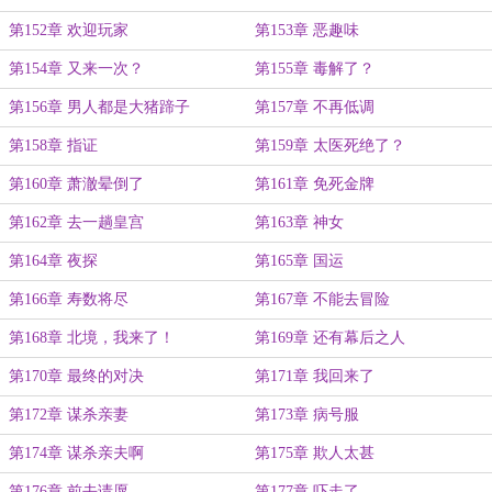
第152章 欢迎玩家
第153章 恶趣味
第154章 又来一次？
第155章 毒解了？
第156章 男人都是大猪蹄子
第157章 不再低调
第158章 指证
第159章 太医死绝了？
第160章 萧澈晕倒了
第161章 免死金牌
第162章 去一趟皇宫
第163章 神女
第164章 夜探
第165章 国运
第166章 寿数将尽
第167章 不能去冒险
第168章 北境，我来了！
第169章 还有幕后之人
第170章 最终的对决
第171章 我回来了
第172章 谋杀亲妻
第173章 病号服
第174章 谋杀亲夫啊
第175章 欺人太甚
第176章 前去请愿
第177章 吓走了