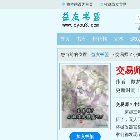
将本站设为首页
收藏益友官网
首页
书库
排行榜
完本
游戏
您当前的位置：
益友书盟
-> 交易师？
交易
作者：做
更新时间：202
交易师？小
穿越三
伍了，无人
将械改器官
家们都发现了
加入书架