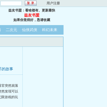
：
用户注册
益友书盟：看啥都有、更新最快
益友书盟
如果你觉得好，恳请收藏
情
二次元
仙侠武侠
科幻未来
尽的故事
器官突然就落
突然发现可以
无限游戏的玩