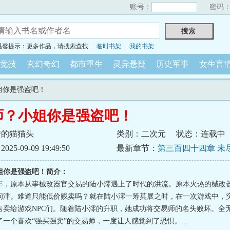
账号：
密码
温馨提示：更多作品，请搜索查找
临时书架
我的书架
竞技
玄幻奇幻
都市重生
灵异悬疑
历史军事
女生言
小姐你是强盗吧！
师？小姐你是强盗吧！
梦的猫猫头
类别：二次元
状态：连载中
5-09-09 19:49:50
最新章节：
第三百四十四章 未
（全书完）
姐你是强盗吧！简介：
年，原本从事械改器官交易的陆小澪遇上了时代的洪流。原本火热的械改
问津。难道只能低价贱卖吗？就在陆小澪一筹莫展之时，在一次游戏中，
售卖给游戏NPC们。随着陆小澪的升职，她成功将交易师的名头败坏。全
一个喜欢“强买强卖”的交易师，一度让人感觉到了恐惧。...