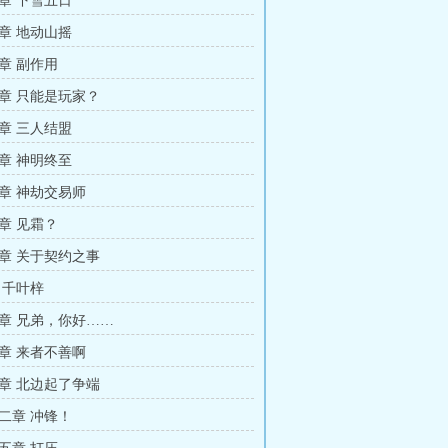
章 下雪五日
章 地动山摇
章 副作用
章 只能是玩家？
章 三人结盟
章 神明终至
章 神劫交易师
章 见霜？
章 关于契约之事
 千叶梓
章 兄弟，你好……
章 来者不善啊
章 北边起了争端
二章 冲锋！