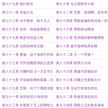
第六十九章 我们联合
第七十章 光之国禁术大师
第七十一章 奇迹之光
第七十二章 艾斯：是我啊，佐菲哥
哥
第七十三章 光不救世，暗不灭人
第七十四章 黑暗迪迦终将洗涤一切
罪恶
第七十五章 佐菲：你就是黑暗之
第七十六章 黑暗终会降临
王？
第七十七章 既是光也是人类
第七十八章 圣灵能抗衡终极黑暗
否？
第七十九章 活跃的神圣天国
第八十章 破灭海神加库佐姆
第八十一章 赛迦：这个地球不对劲
第八十二章 又一个芝顿？
第八十三章 守护这颗星球的正是黑
第八十四章 暗黑大火球
暗之王啊【一万字】
第八十五章 闪耀时刻【一万五字】
第八十六章 赛迦与芝顿佐菲
第八十七章 宇宙破坏神的落幕，闪
第八十八章 闪耀之光震烁古今
耀辉煌的众奥，赛迦，降临
第八十九章 艾斯：拉了个黑暗支配
第九十章 无动于衷加坦杰厄
者？
第九十一章 加坦杰厄VS加坦杰
第九十二章 胜者是加坦杰厄
厄？
第九十三章 你冒犯了无上的黑暗之
第九十四章 黑暗之王的真实身份