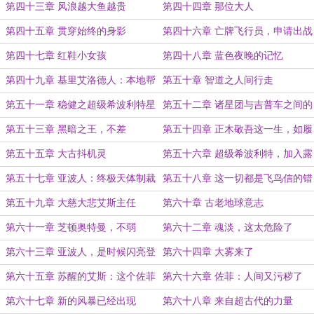
第四十三章 风浪越大鱼越贵
第四十四章 那位大人
第四十五章 贯穿始终的身影
第四十六章 亡牌飞行员，申请出战
第四十七章 红鞋小女孩
第四十八章 蓝色夜晚的记忆
第四十九章 基里艾洛德人：本地帮
第五十章 智道之人间行走
派太没有礼貌了
第五十一章 稳健之超级希波利特星
第五十二章 诸星团与吉普车之间的
人
羁绊
第五十三章 黑暗之王，不差
第五十四章 正木敬吾这一生，如履
薄冰
第五十五章 大古抖机灵
第五十六章 超级希波利特，加入露
耶
第五十七章 亚波人：终极天体制裁
第五十八章 这一切都是飞鸟信的错
武器，拿来吧你
第五十九章 大慈大悲艾斯主任
第六十章 古老地球意志
第六十一章 芝顿奥特曼，不弱
第六十二章 魂淡，这太危险了
第六十三章 亚波人，是时候闪亮登
第六十四章 大雾来了
场了
第六十五章 苏醒的艾斯：这个佐菲
第六十六章 佐菲：人间又污秽了
不对劲（五千字）
第六十七章 新的风暴已经出现
第六十八章 来自超古代的力量