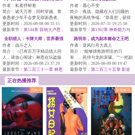
数值！
作者：私斋拌鲜葱
作者：愿心不变
者
简介：诸天万界，同时穿越。青
简介：夜战、隐藏在人们沉睡的
春愚者少年不会梦见假面愚者。
夜晚的系统争端。“恭喜您，获得
当唯物主义天使看见神话生物。
更新时间：2026-08-08 00:33:15
SSS级能力。”系统的声音异常美
更新时间：2026-07-31 19:25:58
现在登场的是史...
最新章节：
第144章 容纳大卢恩，
妙只是方然....
最新章节：
第1302章 神奇能力与
成为半神
意料外的身影（下）
全职猎人：卡牌大师，世界最强
路明非，成为副本赌命之王吧
作者：战斗之人
作者：逆风行舟大真人
简介：（已有百万字精品猎人同
简介：“能够拯救路明非的只
人，请放心阅读）林恩在玩盗版
有……死侍与龙的哀嚎。”“一把副
卡牌游戏时，穿越到全职猎人世
更新时间：2026-08-08 23:37:29
本十针药，风间琉璃养生传统派
更新时间：2026-08-09 00:19:47
界。金手指与念...
最新章节：
第二百三十一章 林恩
罢了。”“不...
最新章节：
第二百三十五章 影皇
是世界最强?众人的震惊！
的无间道(一)
正在热播推荐
恐怖片
影视解说
影视解说