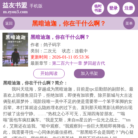
益友书盟
手机版
临时
登录
注册
书架
m.eyou3.com
黑暗迪迦，你在干什么啊？
返回
菜单
黑暗迪迦，你在干什么啊？
作者：鸽子码字
类别：二次元
状态：连载中
更新时间：2026-01-11 05:53:36
最新章节：
第二百六十一章 梦回超古代
开始阅读
加入书架
黑暗迪迦，你在干什么啊？简介：
我叫天琉海，穿越成为黑暗迪迦，目前是tpc后勤部的副部长。最
喜欢上班摸鱼混日子，拒绝加班，即便有加班费。除开新城与大古这
俩坠机噩梦外，现阶段唯一美中不足的便是需要带一个笨手笨脚的女
后辈。本打算就这么隐姓埋名的过下去。直到那天暗黑影法师的出现
打破了这份宁静。……“热枕之心不可无，五湖四海皆朋友。”“嗡
嗡”面包车疯狂飙车。“我是艾斯，来自m星云的一位光之战士。”“tm
d，艾斯还在追我。”暗中观察。“我观察到一份巨大黑暗即将降临，为
此，我需要寻找一心同体的最佳搭档。”“那黑暗不会是我吧？”内心疑