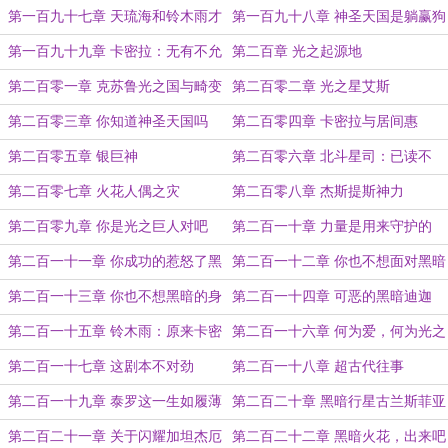
曼吧
量
第一百九十七章 天琉海和铃木雨才
第一百九十八章 神圣天国是躺赢狗
是黑暗本身
第一百九十九章 卡密拉：无有不允
第二百章 光之起源地
第二百零一章 克苏鲁光之国与畸变
第二百零二章 光之星艾斯
光之星
第二百零三章 你知道神圣天国吗
第二百零四章 卡密拉与居间惠
第二百零五章 银巨神
第二百零六章 北斗星司：已读不
回，残忍
第二百零七章 火花人偶之灾
第二百零八章 杰斯提斯神力
第二百零九章 你是光之巨人对吧
第二百一十章 力量是用来守护的
第二百一十一章 你成功的惹怒了黑
第二百一十二章 你也不想面对黑暗
暗之王！
迪迦吧
第二百一十三章 你也不想黑暗的身
第二百一十四章 可恶的黑暗迪迦
份暴露吧
第二百一十五章 铃木雨：原来卡密
第二百一十六章 何为爱，何为光之
拉是这样趁虚而入的嘛
意志
第二百一十七章 这剧本不对劲
第二百一十八章 超古代往事
第二百一十九章 泰罗这一生如履薄
第二百二十章 黑暗行星古兰斯菲亚
冰
第二百二十一章 关于闪耀加坦杰厄
第二百二十二章 黑暗火花，出来吧