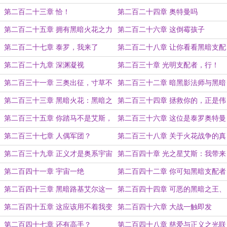
的一些猜测
第二百二十三章 恰！
第二百二十四章 奥特曼吗
第二百二十五章 拥有黑暗火花之力
第二百二十六章 这倒霉孩子
的我是无敌的
第二百二十七章 泰罗，我来了
第二百二十八章 让你看看黑暗支配
者愤怒的样子
第二百二十九章 深渊凝视
第二百三十章 光明支配者，行！
第二百三十一章 三奥出征，寸草不
第二百三十二章 暗黑影法师与黑暗
生
火花
第二百三十三章 黑暗火花：黑暗之
第二百三十四章 拯救你的，正是伟
王，就决定是你了
大的黑暗之王啊
第二百三十五章 你踏马不是艾斯，
第二百三十六章 这位是泰罗奥特曼
你是谁？
第二百三十七章 人偶军团？
第二百三十八章 关于火花战争的真
相
第二百三十九章 正义才是奥系宇宙
第二百四十章 光之星艾斯：我带来
真谛
了终极天体压制武器
第二百四十一章 宇宙一绝
第二百四十二章 你可知黑暗支配者
加坦杰厄？
第二百四十三章 黑暗路基艾尔这一
第二百四十四章 可恶的黑暗之王、
生如履薄冰
黑暗支配者，我还会回来的
第二百四十五章 这应该用不着我变
第二百四十六章 大战一触即发
身吧
第二百四十七章 还有高手？
第二百四十八章 慈爱与正义之光联