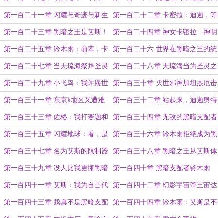
地球
宇宙意志雷杰多降世【月底求月
第一百二十一章 闪耀与奇迹与新生
第一百二十二章 卡密拉：迪迦，等
票！】
着我
第一百二十三章 黑暗之王是艾斯！
第一百二十四章 神女卡密拉：神明
是黑暗迪迦大人
第一百二十五章 铃木雨：前辈，卡
第一百二十六 世界在黑暗之王的统
密拉是坏女人
御下变得美好
第一百二十七章 当天琉海祭拜圣灵
第一百二十八章 天琉海当为圣灵之
光之王之后……
人间行走
第一百二十九章 小飞鸟：我许愿世
第一百三十章 灭世邪神加坦杰厄击
界和平
败了迪迦奥特曼
第一百三十一章 东京k地区又遭难
第一百三十二章 站起来，迪迦奥特
了
曼
第一百三十三章 佐格：我打赛迦和
第一百三十四章 无敌的黑暗支配者
雷杰多？
第一百三十五章 闪耀地球：看，是
第一百三十六章 铃木雨拒绝成为黑
黑暗之王与黑暗支配者！
暗支配者加坦杰厄
第一百三十七章 名为艾斯的限制器
第一百三十八章 黑暗之王从艾斯体
终将摘下
内爬出，加坦杰厄震惊加坦杰厄
第一百三十九章 没人比我更懂黑暗
第一百四十章 黑暗支配者铃木雨
之王与黑暗支配者
第一百四十一章 艾斯：我为自己代
第一百四十二章 幻影宇宙帝王宙达
言
第一百四十三章 我真不是黑暗支配
第一百四十四章 铃木雨：艾斯是不