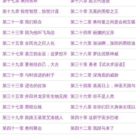
第十七章 奥特黑帮
第十八章 超古代遗迹
第十九章 惊世智慧，惊世计谋
第二十章 无冕的黑暗之王
第二十一章 我们联合
第二十二章 奥特曼之间是会相互吸
引的
第二十三章 因为他叫飞鸟信
第二十四章 丽娜的父亲
第二十五章 全民光之巨人化
第二十六章 加油啊，加班的黑暗迪
迦
第二十七章 基兰勃女巫：这梦想不
第二十八章 梦比优斯神威
对劲
第二十九章 要相信自己，大古
第三十章 勇者【试水求追读】
第三十一章 与时俱进的村子
第三十二章 深海底的威胁
第三十三章 进击的佐加
第三十四章 蒸蒸日上，神圣天国与
露耶
第三十五章 井田井龙异常生物见闻
第三十六章 你不是人类
录
第三十七章 黑暗位格
第三十八章 在你们巨大身体出现以
前，人类等待着我们的统治
第三十九章 跑路王基里艾洛德人
第四十章 这群宇宙乡巴佬
第四十一章 奥特聚会
第四十二章 我踏马来了