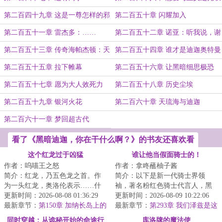
手是宇宙究极的降临
第二百四十九章 这是一尊怎样的邪
第二百五十章 闪耀加入
神
第二百五十一章 雷杰多：……
第二百五十二章 诺亚：听我说，谢
谢你
第二百五十三章 传奇海帕杰顿：天
第二百五十四章 谁才是迪迦奥特曼
塌了
第二百五十五章 拉下帷幕
第二百五十六章 让黑暗细思极恐
第二百五十七章 愿为大人效死力
第二百五十八章 历史尘埃
第二百五十九章 银河火花
第二百六十章 天琉海与迪迦
第二百六十一章 梦回超古代
看了《黑暗迪迦，你在干什么啊？》的书友还喜欢看
这个红龙过于凶猛
谁让他当假面骑士的！
作者：呜喵王之怒
作者：拿咚蘸柚子酱
简介：红龙，乃五色龙之首。作
简介：以下是新一代骑士界领
为一头红龙，奥洛伦表示……什
袖，著名粉红色骑士代言人，黑
么人人平等的帝国？红龙就是要
更新时间：2026-08-08 01:36:29
榜投票独断万古假面骑士帝骑先
更新时间：2026-08-09 10:22:06
征服一切！我将...
最新章节：
第150章 加纳长岛上的
生，于联邦最不受...
最新章节：
第293章 我们泽兹是这
金龙
样的，要机制有机制，要数值有
同时穿越：从诡秘开始的命途行
库洛牌的魔法使