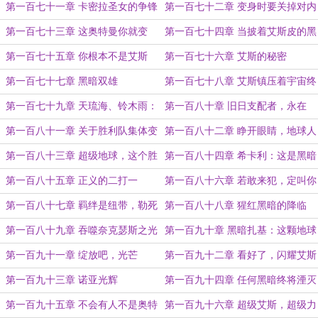
配者？！
第一百七十一章 卡密拉圣女的争锋
第一百七十二章 变身时要关掉对内
赛
语音
第一百七十三章 这奥特曼你就变
第一百七十四章 当披着艾斯皮的黑
吧，一变一个不吱声
暗遇上古阿
第一百七十五章 你根本不是艾斯
第一百七十六章 艾斯的秘密
第一百七十七章 黑暗双雄
第一百七十八章 艾斯镇压着宇宙终
极黑暗，蠢货
第一百七十九章 天琉海、铃木雨：
第一百八十章 旧日支配者，永在
这一切都是大古的错
第一百八十一章 关于胜利队集体变
第一百八十二章 睁开眼睛，地球人
奥特曼这件事
第一百八十三章 超级地球，这个胜
第一百八十四章 希卡利：这是黑暗
利队不一般
老巢吧
第一百八十五章 正义的二打一
第一百八十六章 若敢来犯，定叫你
大败而归
第一百八十七章 羁绊是纽带，勒死
第一百八十八章 猩红黑暗的降临
一代又一代
第一百八十九章 吞噬奈克瑟斯之光
第一百九十章 黑暗扎基：这颗地球
不对劲
第一百九十一章 绽放吧，光芒
第一百九十二章 看好了，闪耀艾斯
第一百九十三章 诺亚光辉
第一百九十四章 任何黑暗终将湮灭
于闪耀地球
第一百九十五章 不会有人不是奥特
第一百九十六章 超级艾斯，超级力