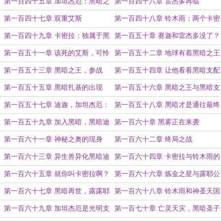
者啊
会错的，黑暗支配者另有其人！
第一百四十五章 加坦杰厄：黑暗之
第一百四十六章 雷杰多再临
王与黑暗支配者的密谋恐怖如斯
第一百四十七章 双重艾斯
第一百四十八章 铃木雨：两个卡密
拉？
第一百四十九章 卡密拉：独属于黑
第一百五十章 赛迦和雷杰多没了？
暗王者的岁月
黑暗迪迦申请出战
第一百五十一章 该死的艾斯，可怜
第一百五十二章 地球有着黑暗之王
我天琉海和铃木雨如此聪慧
守候，蠢货
第一百五十三章 黑暗之王，参战
第一百五十四章 让他看看黑暗支配
者愤怒的样子
第一百五十五章 黑暗扎基的出现
第一百五十六章 黑暗之王与黑暗支
配者的群殴战
第一百五十七章 迪迦，加坦杰厄：
第一百五十八章 黑暗才是通往最终
还有高手
章的胜利
第一百五十九章 加入黑暗，黑暗迪
第一百六十章 黑雾正在来袭
迦
第一百六十一章 神秘之奥的现身
第一百六十二章 终局之战
第一百六十三章 异生兽异化黑暗迪
第一百六十四章 卡密拉与铃木雨的
迦？
初次相见
第一百六十五章 就你叫卡密拉啊？
第一百六十六章 炼金之星与露耶公
司
第一百六十七章 黑暗再世，露露耶
第一百六十八章 铃木雨和神圣天国
与露耶
和卡密拉
第一百六十九章 加坦杰厄是光明支
第一百七十章 亡灵天灾，黑暗圣子