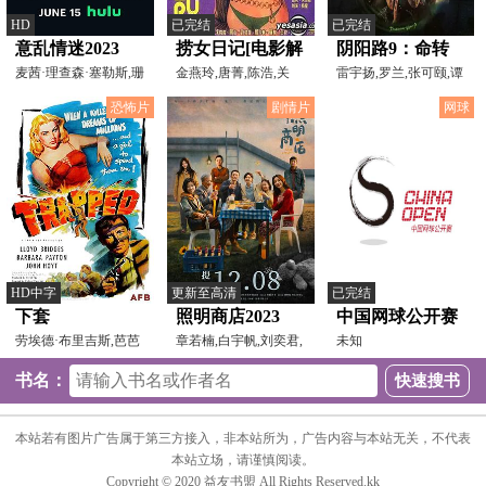
HD
已完结
已完结
意乱情迷2023
捞女日记[电影解
阴阳路9：命转
麦茜·理查森·塞勒斯,珊
说]
金燕玲,唐菁,陈浩,关
乾坤[电影解说]
雷宇扬,罗兰,张可颐,谭
农·沃德华德,Rosa
山,高远,沈殿霞,郑少秋
小环,姚乐怡,黎耀祥,
恐怖片
剧情片
网球
HD中字
更新至高清
已完结
下套
照明商店2023
中国网球公开赛
劳埃德·布里吉斯,芭芭
章若楠,白宇帆,刘奕君,
正赛单打第2、3
未知
拉·佩顿,约翰·霍伊
黄澄澄,柳岩,张琪,孙
轮、女双第1轮
书名：
及男双1/4决赛
布云朝克特.诺里
本站若有图片广告属于第三方接入，非本站所为，广告内容与本站无关，不代表
0-2海利厄瓦拉.
本站立场，请谨慎阅读。
帕滕20250928
Copyright © 2020 益友书盟 All Rights Reserved.kk