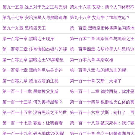
王！
第九十五章 这是对于光之王与光明
第九十六章 艾斯：两个人间体都不
支配者的挑衅！
正常【悲】
第九十七章 安培拉星人与黑暗迪迦
第九十八章 艾斯牛了加坦杰厄？
的对视
第九十九章 黑暗四天王
第一百章 黑暗皇帝终将降临闪耀地
球
第一百零一章 黑暗之王现身
第一百零二章 黑暗皇帝与黑暗之王
与黑暗支配者
第一百零三章 传奇海帕杰顿与芝顿
第一百零四章 安培拉星人与黑暗迪
佐菲
迦的无上过往
第一百零五章 黑暗之王VS黑暗皇
第一百零六章 黑暗双雄
帝
第一百零七章 黑暗的尽头是光芒
第一百零八章 似闪耀却非闪耀
第一百零九章 德拉西翁的注视
第一百一十章 艾斯：天塌了
第一百一十一章 黑暗教父艾斯
第一百一十二章 德拉西翁，你才是
挑战者
第一百一十三章 何为奥特黑帮？
第一百一十四章 根源性灭亡体的真
相
第一百一十五章 没有黑暗之王的世
第一百一十六章 艾斯：别打了，再
界
打黑暗支配者要复苏了
第一百一十七章 赛迦：让我看看
第一百一十八章 破灭死神：我打赛
迦？
第一百一十九章 破灭地球VS闪耀
第一百二十章 光之王闪耀迪迦与大