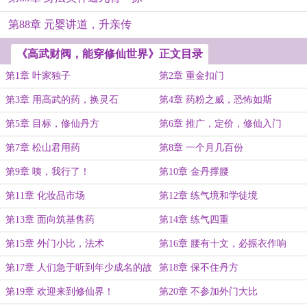
第88章 元婴讲道，升亲传
《高武财阀，能穿修仙世界》正文目录
第1章 叶家独子
第2章 重金扣门
第3章 用高武的药，换灵石
第4章 药粉之威，恐怖如斯
第5章 目标，修仙丹方
第6章 推广，定价，修仙入门
第7章 松山君用药
第8章 一个月几百份
第9章 咦，我行了！
第10章 金丹撑腰
第11章 化妆品市场
第12章 练气境和学徒境
第13章 面向筑基售药
第14章 练气四重
第15章 外门小比，法术
第16章 腰有十文，必振衣作响
第17章 人们急于听到年少成名的故
第18章 保不住丹方
事
第19章 欢迎来到修仙界！
第20章 不参加外门大比