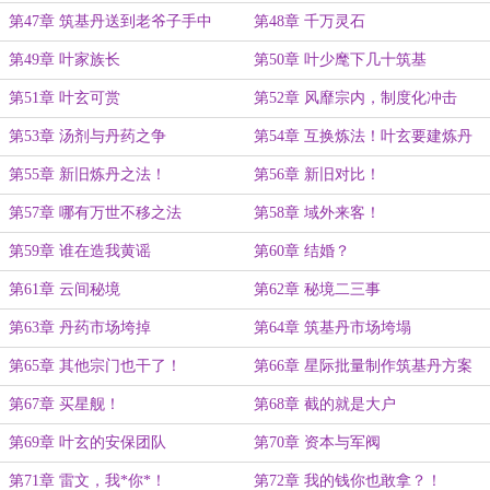
需要
第47章 筑基丹送到老爷子手中
第48章 千万灵石
第49章 叶家族长
第50章 叶少麾下几十筑基
第51章 叶玄可赏
第52章 风靡宗内，制度化冲击
第53章 汤剂与丹药之争
第54章 互换炼法！叶玄要建炼丹
厂！
第55章 新旧炼丹之法！
第56章 新旧对比！
第57章 哪有万世不移之法
第58章 域外来客！
第59章 谁在造我黄谣
第60章 结婚？
第61章 云间秘境
第62章 秘境二三事
第63章 丹药市场垮掉
第64章 筑基丹市场垮塌
第65章 其他宗门也干了！
第66章 星际批量制作筑基丹方案
第67章 买星舰！
第68章 截的就是大户
第69章 叶玄的安保团队
第70章 资本与军阀
第71章 雷文，我*你*！
第72章 我的钱你也敢拿？！