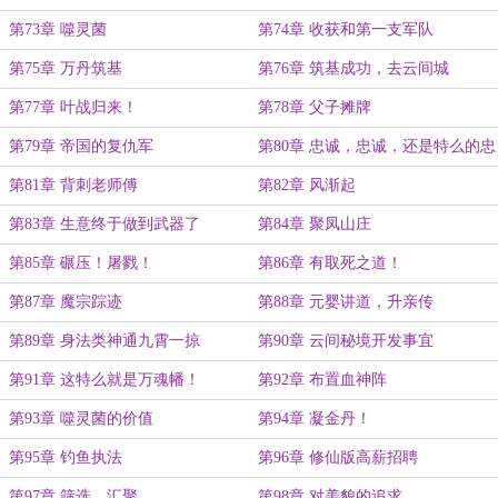
第73章 噬灵菌
第74章 收获和第一支军队
第75章 万丹筑基
第76章 筑基成功，去云间城
第77章 叶战归来！
第78章 父子摊牌
第79章 帝国的复仇军
第80章 忠诚，忠诚，还是特么的忠
诚！
第81章 背刺老师傅
第82章 风渐起
第83章 生意终于做到武器了
第84章 聚凤山庄
第85章 碾压！屠戮！
第86章 有取死之道！
第87章 魔宗踪迹
第88章 元婴讲道，升亲传
第89章 身法类神通九霄一掠
第90章 云间秘境开发事宜
第91章 这特么就是万魂幡！
第92章 布置血神阵
第93章 噬灵菌的价值
第94章 凝金丹！
第95章 钓鱼执法
第96章 修仙版高薪招聘
第97章 筛选，汇聚
第98章 对美貌的追求