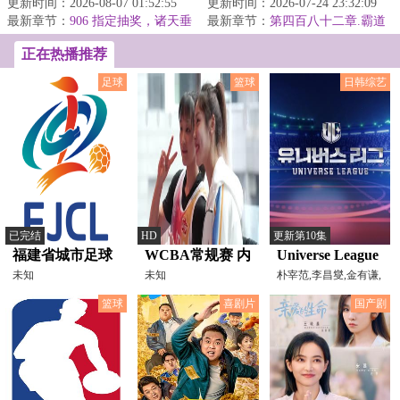
傅长生临危受命担任族长之位，
更新时间：2026-08-07 01:52:55
获得了五色的绑定面板，能够将
更新时间：2026-07-24 23:32:09
在家主情报系统...
最新章节：
906 指定抽奖，诸天垂
灵兽和灵植进...
最新章节：
第四百八十二章.霸道
钓，依附
魔气四处飘
正在热播推荐
足球
篮球
日韩综艺
已完结
HD
更新第10集
福建省城市足球
WCBA常规赛 内
Universe League
超级联赛 莆田队
未知
蒙古农信VS福建
未知
朴宰范,李昌燮,金有谦,
李永钦,刘扬扬,张帅
VS福州队
厦门白鹭
篮球
喜剧片
国产剧
20260718
20240224（原
声）