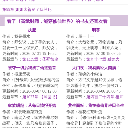
第99章 姐姐太善良了我哭死
看了《高武财阀，能穿修仙世界》的书友还喜欢看
执魔
明尊
作者：我是墨水
作者：辰一十一
简介：师父说，上了手的女人，
简介：大哉乾元，万物资始，乃
就要一生一世保护好。师父说，
以统天。无上明尊，时乘六龙，
修魔很难，一入魔道永不回头。
更新时间：2026-07-31 19:16:32
所其无逸。这是一个土著主角的
更新时间：2026-07-30 18:07:26
师父说，天圆地...
最新章节：
第1339章：圣死如尘
穿越者老爷爷苏...
最新章节：
第九十七章 黜龙大
定，梦觉火烧天！
愿，八面围杀
被夺一切后我成了仙道魁首
灭门夜，我易筋经大圆满！
作者：盛唐无夜
作者：落魄的小纯洁
简介：[升级流+女强]陆少蘅刁蛮
简介：方书文穿越武侠世界，饱
任性，奢侈享乐，但她有骄纵的
经风霜十九年，拼尽一切努力，
资本。优越出身、顶尖才情、亲
更新时间：2026-08-07 06:12:08
却无缘武功大成，只能成为周家
更新时间：2026-08-06 20:00:45
友宠爱和婚约...
最新章节：
第1027章 【照世书】
的一个小小护院...
最新章节：
第四百二十四章 祖师
洞
家族崛起：从每日情报开始
共生面板，我在修仙界种田长生
作者：我爱吃韭菜煎蛋
作者：桂花红茶叶蛋
简介：南蛮入侵，家族长辈尽数
简介：【修仙+种田+日常+灵兽灵
战死，傅氏一族只余修真四子，
植变异】穿越到了修仙界的李叶