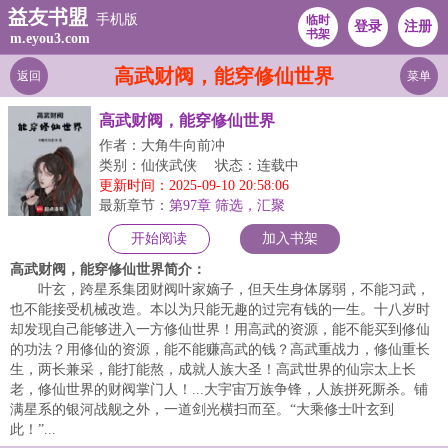
益友书盟
手机版
临时
登录
注册
书架
m.eyou3.com
高武财阀，能穿修仙世界
返回
菜单
高武财阀，能穿修仙世界
作者：大角牛向前冲
类别：仙侠武侠
状态：连载中
更新时间：2025-09-10 20:58:06
最新章节：
第97章 筛选，汇聚
开始阅读
加入书架
高武财阀，能穿修仙世界简介：
叶玄，跨星系集团财阀叶家嫡子，但天生身体孱弱，不能习武，
也不能接受机械改造。本以为只能无趣的过完有钱的一生。十八岁时
却发现自己能够进入一方修仙世界！用高武的资源，能不能买到修仙
的功法？用修仙的资源，能不能赚高武的钱？高武重战力，修仙重长
生，两长兼采，能打能熬，成就人族大圣！高武世界的仙宗太上长
老，修仙世界的财阀掌门人！...大宇宙万族争锋，人族拼死厮杀。铺
满星系的银河战舰之外，一道剑光横扫而至。“大乘修士叶玄到
此！”...