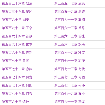
第五百五十六章 战后
第五百五十七章 后患
第五百五十八章 溪约
第五百五十九章 浪涛
第五百六十章 湖安
第五百六十一章 凝凋
第五百六十二章 玉泉
第五百六十三章 首秀
第五百六十四章 首战
第五百六十五章 首捷
第五百六十六章 玄本
第五百六十七章 双杀
第五百六十八章 震动
第五百六十九章 冲突
第五百七十章 兽潮
第五百七十一章 凉变
第五百七十二章 凉静
第五百七十三章 七代
第五百七十四章 何意
第五百七十五章 何图
第五百七十六章 何因
第五百七十七章 何盛
第五百七十八章 何兴
第五百七十九章 五小
第五百八十章 练孙
第五百八十一章 再谋