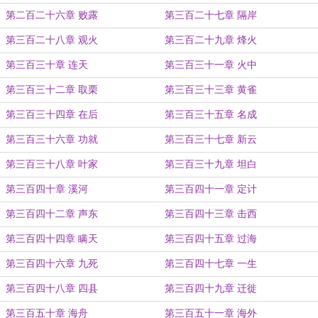
第二百二十六章 败露
第三百二十七章 隔岸
第三百二十八章 观火
第三百二十九章 烽火
第三百三十章 连天
第三百三十一章 火中
第三百三十二章 取栗
第三百三十三章 黄雀
第三百三十四章 在后
第三百三十五章 名成
第三百三十六章 功就
第三百三十七章 新云
第三百三十八章 叶家
第三百三十九章 坦白
第三百四十章 溪河
第三百四十一章 定计
第三百四十二章 声东
第三百四十三章 击西
第三百四十四章 瞒天
第三百四十五章 过海
第三百四十六章 九死
第三百四十七章 一生
第三百四十八章 四县
第三百四十九章 迁徙
第三百五十章 海舟
第三百五十一章 海外