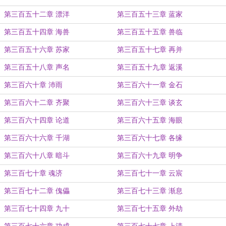
第三百五十二章 漂洋
第三百五十三章 蓝家
第三百五十四章 海兽
第三百五十五章 兽临
第三百五十六章 苏家
第三百五十七章 再并
第三百五十八章 声名
第三百五十九章 返溪
第三百六十章 沛雨
第三百六十一章 金石
第三百六十二章 齐聚
第三百六十三章 谈玄
第三百六十四章 论道
第三百六十五章 海眼
第三百六十六章 千湖
第三百六十七章 各缘
第三百六十八章 暗斗
第三百六十九章 明争
第三百七十章 魂济
第三百七十一章 云宸
第三百七十二章 傀儡
第三百七十三章 渐息
第三百七十四章 九十
第三百七十五章 外劫