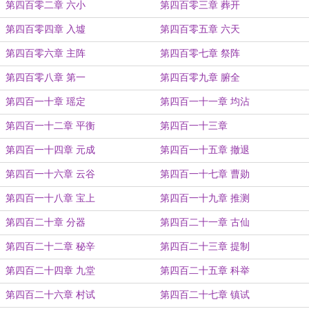
第四百零二章 六小
第四百零三章 葬开
第四百零四章 入墟
第四百零五章 六天
第四百零六章 主阵
第四百零七章 祭阵
第四百零八章 第一
第四百零九章 腑全
第四百一十章 瑶定
第四百一十一章 均沾
第四百一十二章 平衡
第四百一十三章
第四百一十四章 元成
第四百一十五章 撤退
第四百一十六章 云谷
第四百一十七章 曹勋
第四百一十八章 宝上
第四百一十九章 推测
第四百二十章 分器
第四百二十一章 古仙
第四百二十二章 秘辛
第四百二十三章 提制
第四百二十四章 九堂
第四百二十五章 科举
第四百二十六章 村试
第四百二十七章 镇试