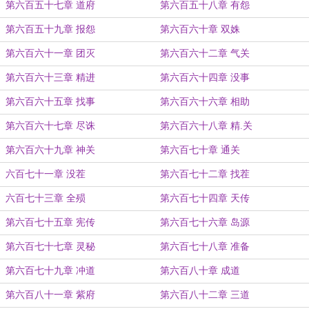
第六百五十七章 道府
第六百五十八章 有怨
第六百五十九章 报怨
第六百六十章 双姝
第六百六十一章 团灭
第六百六十二章 气关
第六百六十三章 精进
第六百六十四章 没事
第六百六十五章 找事
第六百六十六章 相助
第六百六十七章 尽诛
第六百六十八章 精.关
第六百六十九章 神关
第六百七十章 通关
六百七十一章 没茬
第六百七十二章 找茬
六百七十三章 全殒
第六百七十四章 天传
第六百七十五章 宪传
第六百七十六章 岛源
第六百七十七章 灵秘
第六百七十八章 准备
第六百七十九章 冲道
第六百八十章 成道
第六百八十一章 紫府
第六百八十二章 三道