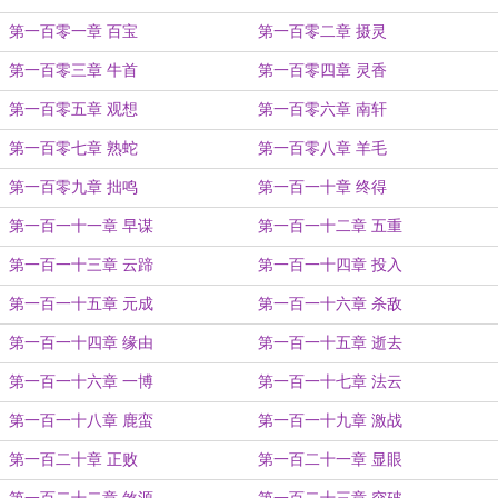
第一百零一章 百宝
第一百零二章 摄灵
第一百零三章 牛首
第一百零四章 灵香
第一百零五章 观想
第一百零六章 南轩
第一百零七章 熟蛇
第一百零八章 羊毛
第一百零九章 拙鸣
第一百一十章 终得
第一百一十一章 早谋
第一百一十二章 五重
第一百一十三章 云蹄
第一百一十四章 投入
第一百一十五章 元成
第一百一十六章 杀敌
第一百一十四章 缘由
第一百一十五章 逝去
第一百一十六章 一博
第一百一十七章 法云
第一百一十八章 鹿蛮
第一百一十九章 激战
第一百二十章 正败
第一百二十一章 显眼