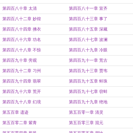
第四百八十章 太清
第四百八十一章 宣齐
第四百八十二章 妙煌
第四百八十三章 事了
第四百八十四章 拂衣
第四百八十五章 深藏
第四百八十六章 功名
第四百八十七章 波澜
第四百八十八章 不惊
第四百八十九章 冷眼
第四百九十章 旁观
第四百九十一章 荒古
第四百九十二章 习州
第四百九十三章 贾韦
第四百九十四章 翡翠
第四百九十五章 蚌珠
第四百九十六章 荒开
第四百九十七章 窃蚌
第四百九十八章 幻境
第四百九十九章 绝地
第五百章 遗迹
第五百零一章 清灵
第五百零二章 紫青
第五百零三章 混元