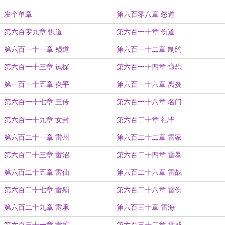
发个单章
第六百零八章 怒道
第六百零九章 惧道
第六百一十章 伤道
第六百一十一章 殒道
第六百一十二章 制约
第六百一十三章 试探
第六百一十四章 惊恐
第一百一十五章 炎平
第六百一十六章 离炎
第六百一十七章 三传
第六百一十八章 名门
第六百一十九章 女封
第六百二十章 礼毕
第六百二十一章 雷州
第六百二十二章 雷家
第六百二十三章 雷沼
第六百二十四章 雷暴
第六百二十五章 雷仙
第六百二十六章 雷战
第六百二十七章 雷殒
第六百二十八章 雷伤
第六百二十九章 雷承
第六百三十章 雷海