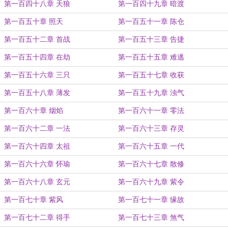
第一百四十八章 天狼
第一百四十九章 暗渡
第一百五十章 照天
第一百五十一章 陈仓
第一百五十二章 首战
第一百五十三章 告捷
第一百五十四章 在劫
第一百五十五章 难逃
第一百五十六章 三只
第一百五十七章 收获
第一百五十八章 薄发
第一百五十九章 浊气
第一百六十章 烟焰
第一百六十一章 零法
第一百六十二章 一法
第一百六十三章 存灵
第一百六十四章 太祖
第一百六十五章 一代
第一百六十六章 怀瑜
第一百六十七章 散修
第一百六十八章 玄元
第一百六十九章 紫令
第一百七十章 紫风
第一百七十一章 缘故
第一百七十二章 得手
第一百七十三章 煞气