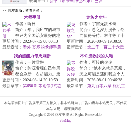
模...
最新章节：
新书《原来当神也不难》已发
<< 向左滑动，查看更多：
术师手册
龙族之华年
作者：听日
作者：宇宙无敌水哥
简介：年，我所在的城市
简介：总之岁月漫长，然
被评为全国治安最好的地
而值得等待。林年等了十
更新时间：2023-07-15 08:00:13
区。我对此做出了不可磨
更新时间：2026-08-09 19:38:50
六年，等到了卡塞尔之门
最新章节：
灭的贡献。因为我落网
番外·职场的术师手册
最新章节：
的召唤，等来荒诞无稽、
第二千一百二十六章
（下）
了。...
热血放纵的...
我的超能力每周刷新
不许没收我的人籍
作者：一片雪饼
作者：可怜的夕夕
简介：陈源发现自己每周
简介：“她本来就是恶魔，
都会刷新一次超能力。第
怎么可能是遇到我这个人
更新时间：2024-08-14 20:10:59
一周，他看到只要有生命
更新时间：2026-08-01 00:46:38
类之后才被带坏的？那些
最新章节：
特征的物体上都挂着一个
第650章 等雨停(IF完)
最新章节：
批评家总在说一些很荒唐
第九百零八章 枢机主
红色的数字...
教或魔族的故事
的东西。...
本站若有图片广告属于第三方接入，非本站所为，广告内容与本站无关，不代表
本站立场，请谨慎阅读。
Copyright © 2020 益友书盟 All Rights Reserved.kk
SiteMap