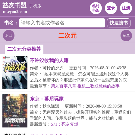
益友书盟
手机版
临时
登录
注册
书架
m.eyou3.com
书名：
二次元
返回
菜单
二次元分类推荐
不许没收我的人籍
作者：可怜的夕夕
更新时间：2026-08-01 00:46:38
简介：“她本来就是恶魔，怎么可能是遇到我这个人类
之后才被带坏的？那些批评家总在说一些很荒唐的东
西。...
最新章节：
第九百零八章 枢机主教或魔族的故事
东京：幕后玩家
作者：秋水潇潇
更新时间：2026-08-09 15:39:58
简介：无声湮灭的过去，撕裂开现实的维度，重返它们
垂涎的人间。传承失落的世界，能与之对抗的，唯
有“不...
最新章节：
571：死灰复燃