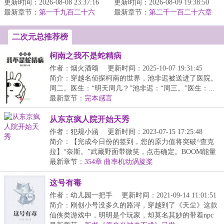
更新时间：2026-08-08 23:37:16
另一个世界的不同人生
更新时间：2026-08-09 19:38:50
六年，等到了卡塞尔之门
最新章节：
吗？】【我们有富豪，杀
第一千九百二十六
最新章节：
的召唤，等来荒诞无稽、
第二千一百二十六章
章：危险的成神路（大章求月
手，猎人，乞...
热血放纵的...
票）
二次元总推荐榜
柯南之我不是蛇精病
作者：烟火酒颂
更新时间：2025-10-07 19:31:45
简介：穿越名侦探柯南的世界，池非迟被送进了医院。
周二。医生：“明天周几？”池非迟：“周三。”医生：...
最新章节：
完本感言
从东京疯人院开始天秀
作者：犯规小涵
更新时间：2023-07-15 17:25:48
简介：【完成今日份的签到，您的原力值将突破^查克
拉】“奈斯。”武藏野面带微笑，点击确定。BOOM能量
输...
最新章节：
354章 曲率机动涡旋桨
这号有毒
作者：幼儿园一把手
更新时间：2021-09-14 11:01:51
简介：刚创小号没多久的路浔，穿越到了《天尘》这款
仙侠类游戏中，明明是个玩家，却莫名其妙的带着npc