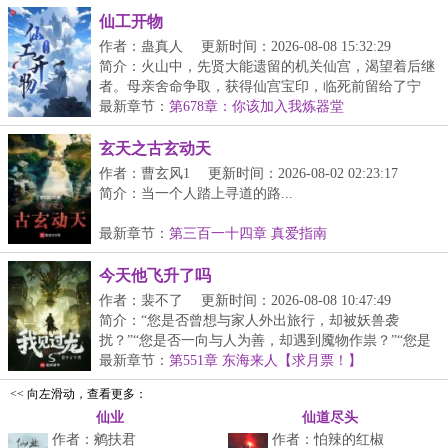
仙工开物
作者：蛊真人
更新时间：2026-08-08 15:32:29
简介：火山中，先贤大能遗留的机关仙宫，渴望着后继
者。母亲舍命争取，获得仙宫宝印，临死前留给了宁
拙。...
最新章节：
第678章：你该加入我炼器堂
玄天之古玄动天
作者：曹玄风1
更新时间：2026-08-02 02:23:17
简介：当一个人踏上寻道的路...
最新章节：
第三百一十四章 真爱指南
今天他飞升了吗
作者：裴不了
更新时间：2026-08-08 10:47:49
简介：“您是否曾想与家人外出旅行，却被妖兽袭
扰？”“您是否一向与人为善，却遇到魇物作祟？”“您是
否...
最新章节：
第551章 东海来人【求月票！】
<< 向左滑动，查看更多：
仙业
仙道尽头
作者：鹓扶君
作者：怕辣的红椒