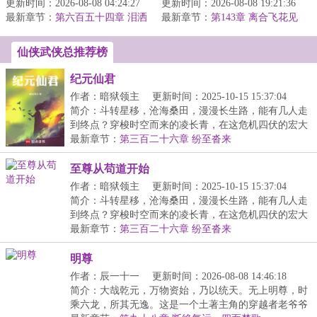
更新时间：2026-08-08 04:24:27
阻拦唐僧师徒取经的脚步
更新时间：2026-08-08 19:21:36
左“乡音”，才知入了倚天
最新章节：
就可以获得奖励。拦截三
第六百五十四章 泪洒
最新章节：
屠龙自此一条贱命风风火
第143章 离合飞花见
隐雾山（十）
天，奖励：...
神通
火闯进江湖...
仙侠武侠总推荐榜
纪元仙君
作者：暗狱领主
更新时间：2025-10-15 15:37:04
简介：斗转星移，沧海桑田，漫漫长生路，能有几人走
到终点？穿梭时空而来的凌长青，在这危机四伏的宏大
仙...
最新章节：
第三百二十六章 纷至沓来
至尊从苟道开始
作者：暗狱领主
更新时间：2025-10-15 15:37:04
简介：斗转星移，沧海桑田，漫漫长生路，能有几人走
到终点？穿梭时空而来的凌长青，在这危机四伏的宏大
仙...
最新章节：
第三百二十六章 纷至沓来
明尊
作者：辰一十一
更新时间：2026-08-08 14:46:18
简介：大哉乾元，万物资始，乃以统天。无上明尊，时
乘六龙，所其无逸。这是一个土著主角的穿越者老爷爷