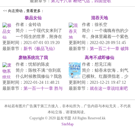
苏...
最新章节：
第九十八章 断绝气运，四面楚歌
<< 向左滑动，查看更多：
极品女仙
混吞天地
作者：金铃动
作者：徐长空
简介：一个现代女来到了
简介：一个魂魄有伤的少
一个陌生的世界，附身在
年。身体里藏着一个紫色
更新时间：2021-07-01 03:19:20
一个被家族抛弃的家庭
更新时间：2022-02-28 09:51:45
石碑形状的移动资料库。
最新章节：
中。却因得到丹符宗的传
新书《极品飞仙》
最新章节：
听老天的意思是要你十岁
第一百二十一章 破阵
承，踏上修仙...
前就去死。...
废物系统坑了我
高考不成即修仙
作者：忧郁的陈皮
作者：想见江南
简介：陈牧不满:“你到底
简介：鲸吞未饮海，剑气
什么时候教我修仙？我急
已横秋。红颜弹指老，少
更新时间：2022-01-24 11:48:21
着回地球呢。”系统：“从
更新时间：2021-12-21 19:47:12
年踏歌行。...
最新章节：
现在起，记住你见到的第
第一百一十一章 胜与
最新章节：
就在这一章说结束吧
败
一个女...
本站若有图片广告属于第三方接入，非本站所为，广告内容与本站无关，不代表
本站立场，请谨慎阅读。
Copyright © 2020 益友书盟 All Rights Reserved.kk
SiteMap