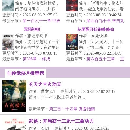
简介：梦从海底跨枯桑，
简介：说话的牛，偷衣的
阅尽银河风浪。九州四
我，被迫成亲的仙女。看
更新时间：2026-08-06 21:35:02
海，玄宗魔门，天人外
更新时间：2026-08-06 19:46:34
着这一切，刚刚穿越过来
最新章节：
道，净土僧伽。炼炁，授
第一百六十一章 甲辰
最新章节：
的江满感觉莫名的熟
第四百九十章 来自九
斋
箓，服饵，占验...
州之主的召唤
悉。...
无限神职
从两界开始御兽修仙
作者：忘记穿马甲
作者：乘龙快续
简介：沈河穿越到了一个
简介：五大洞天、十三仙
职业者的世界，在这里只
宗、七九上宗、九九正
更新时间：2026-07-28 07:08:15
要持之以恒的做某件事
更新时间：2026-08-08 22:14:09
宗。在这个仙盟统治世界
最新章节：
情，就可以生成相关的职
第398章 ：终成
最新章节：
的时代，修士需以借兽修
第六百五十三章 ：正
业，获得各种...
假龙王
真的方式摘取...
仙侠武侠月推荐榜
玄天之古玄动天
作者：曹玄风1
更新时间：2026-08-02 02:23:17
简介：当一个人踏上寻道的路...
最新章节：
第三百一十四章 真爱指南
武侠：开局获十三龙十三象功力
作者：石剑
更新时间：2026-08-08 12:17:23