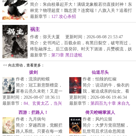
简介：朱由校暴起开大！满级龙象般若功直接封神！东
林党？物理超度！魏忠贤？连窝端！八旗入关？追着打
到...
最新章节：
127.攻心杀招
祸主
作者：弥天大厦
更新时间：2026-08-08 21:53:47
简介：史书鸿记，百载余前，有黑日裂空，破穹而过，
终坠融厚土。后三值癸卯。时天下汹汹，兵燹横流，妖
邪...
最新章节：
第73章 黑日遗蜕
<< 向左滑动，查看更多：
拔剑
仙道尽头
作者：流浪的蛤蟆
作者：怕辣的红椒
简介：冠工新意斲檀栾，
简介：说话的牛，偷衣的
雾卷云烝久未乾！又是一
我，被迫成亲的仙女。看
更新时间：2026-08-07 18:36:11
本武侠！这是王安石的一
更新时间：2026-08-06 19:46:34
着这一切，刚刚穿越过来
最新章节：
句诗，原意是，友人所赠
84、玄黄太乙，当兴
最新章节：
的江满感觉莫名的熟
第四百九十章 来自九
于燕（求月票）
竹冠式样新...
州之主的召唤
悉。...
西游：拦路人！
倚天崆峒掌派人
作者：九月病句
作者：风约云留
简介：穿越西游，觉醒拦
简介：大梦方觉宿慧醒，
路人系统。只要在每一难
乱世苟且求活命忽闻道