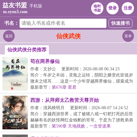
益友书盟
手机版
临时
登录
注册
书架
m.eyou3.com
书名：
仙侠武侠
返回
菜单
仙侠武侠分类推荐
苟在两界修仙
作者：文抄公
更新时间：2026-08-08 06:34:23
简介：年岁之丰凶，灵氛之运转，阴阳之嬗变此皆值岁
微末之绩耳……这是一个少年穿越两界修仙，摸索成为
【...
最新章节：
第676章 星君
西游：从拜师太乙救苦天尊开始
作者：清风映明月
更新时间：2026-08-07 14:24:52
简介：穿越西游世界，成了被猪八戒一钉耙打死的后世
赫赫有名的妖怪网红金钱豹的哥哥。于是为了拯救弟弟
以...
最新章节：
第590章 天地残败，一念登道果