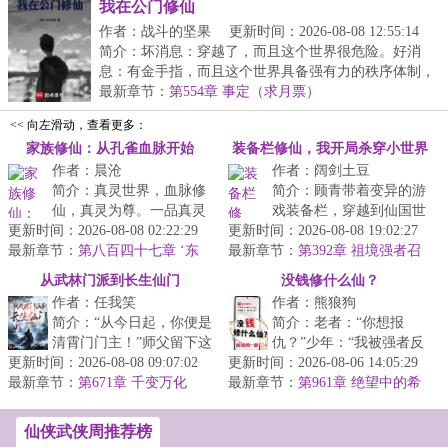
我在公门修仙
作者：战斗的坚果
更新时间：2026-08-08 12:55:14
简介：坏消息：穿越了，而且这个世界很危险。好消
息：有金手指，而且这个世界具备强有力的秩序体制，
所以...
最新章节：
第554章 事定（求月票）
<< 向左滑动，查看更多：
家族修仙：从孔雀血脉开始
装备栏修仙，我开局杀穿小世界
作者：晨沧
作者：阔剑土豆
简介：真灵世界，血脉修
简介：顾青带着变异的游
仙，真灵为尊。一品真灵
戏装备栏，穿越到仙国世
更新时间：2026-08-08 02:22:29
家族金乌帝家，金乌血脉
更新时间：2026-08-08 19:02:27
界。在仙国世界，仙人是
最新章节：
化成大日横空，普照十
第八百四十七章 ‘东
最新章节：
公司老板，组建浩瀚虚空
第392章 祖境强者召
域青龙域’魔灾难平的源头（求订
方。二品真灵...
见
舰队，征战...
从武林门派到长生仙门
没钱修什么仙？
阅）
作者：任我笑
作者：熊狼狗
简介：“从今日起，你便是
简介：老者：“你想报
清霄门门主！”师父留下这
仇？”少年：“我被强者反
更新时间：2026-08-08 09:07:02
句话后，就抛弃李清秋与
更新时间：2026-08-06 14:05:29
复侮辱，被师尊视为垃
最新章节：
师弟、师妹们下山，独自
第671章 千变万化
最新章节：
圾，我怎么可能不想报
第961章 绝望中的希
寻仙去...
望（求月票）
仇？”老者摸了...
仙侠武侠周推荐榜