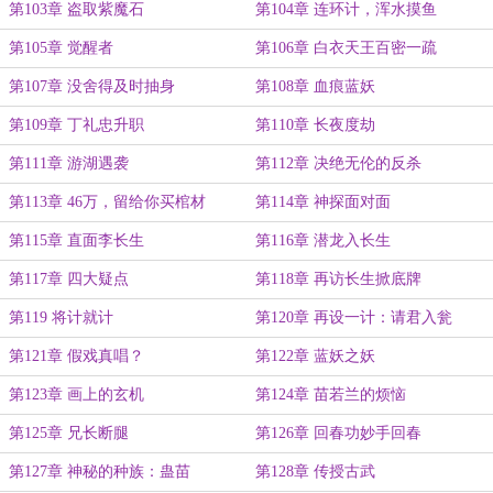
第103章 盗取紫魔石
第104章 连环计，浑水摸鱼
第105章 觉醒者
第106章 白衣天王百密一疏
第107章 没舍得及时抽身
第108章 血痕蓝妖
第109章 丁礼忠升职
第110章 长夜度劫
第111章 游湖遇袭
第112章 决绝无伦的反杀
第113章 46万，留给你买棺材
第114章 神探面对面
第115章 直面李长生
第116章 潜龙入长生
第117章 四大疑点
第118章 再访长生掀底牌
第119 将计就计
第120章 再设一计：请君入瓮
第121章 假戏真唱？
第122章 蓝妖之妖
第123章 画上的玄机
第124章 苗若兰的烦恼
第125章 兄长断腿
第126章 回春功妙手回春
第127章 神秘的种族：蛊苗
第128章 传授古武