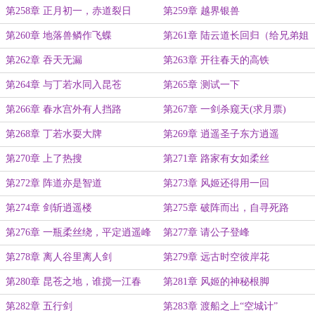
第258章 正月初一，赤道裂日
第259章 越界银兽
第260章 地落兽鳞作飞蝶
第261章 陆云道长回归（给兄弟姐
妹们拜年了）
第262章 吞天无漏
第263章 开往春天的高铁
第264章 与丁若水同入昆苍
第265章 测试一下
第266章 春水宫外有人挡路
第267章 一剑杀窥天(求月票)
第268章 丁若水耍大牌
第269章 逍遥圣子东方逍遥
第270章 上了热搜
第271章 路家有女如柔丝
第272章 阵道亦是智道
第273章 风姬还得用一回
第274章 剑斩逍遥楼
第275章 破阵而出，自寻死路
第276章 一瓶柔丝绕，平定逍遥峰
第277章 请公子登峰
第278章 离人谷里离人剑
第279章 远古时空彼岸花
第280章 昆苍之地，谁搅一江春
第281章 风姬的神秘根脚
水？
第282章 五行剑
第283章 渡船之上“空城计”