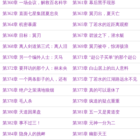
日六千）
第360章 一场会议，解救百名科学
第361章 幕后黑手现形
家
第362章 直面七星集团夏忠良
第363章 翼刃出，夏天亡
第364章 机密暴露
第365章 丁若水的近距离观察
第366章 目标：翼刃
第367章 碧波之下，潜水艇
第368章 离人剑道第三式：离人泪
第369章 翼刃被夺，惊涛骇浪
第370章 另一个编外人士：天马
第371章 “赵公子买单”的那个赵公
子
第372章 要拜访的那个人：林未央
第373章 白山居上的出人意料
第374章 一个两条影子的人，还有
第375章 丁若水的江湖路远永不见
一个地方
第376章 绝户之策满地狼烟
第377章 真的可以退休了
第378章 毛人杀
第379章 疯道的疑点重重
第380章 天道因果盘
第381章 五一又是黄道变
第382章 事不过三！
第383章 元神一分为二
第384章 隐身人的挑衅
第385章 幽影天王