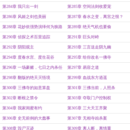
第284章 我只出一剑
第285章 空间法则收爱宠
第286章 风姬之剑也美丽
第287章 春水之变，离宫之恨？
第288章 花妙依强势演绎何为狭路
第289章 绝天气机也要偷
相逢
第290章 侦探之术百里追踪
第291章 巨头对峙
第292章 阴阳观主
第293章 三言送走阴九幽
第294章 度春水宫、度生花谷
第295章 给你改名一佛寺
第296章 一场豪赌，七日之内杀任
第297章 易容之道
苍茫
第298章 翻版的绝天灭悟境
第299章 血战东方逍遥
第300章 三佛寺的如意算盘
第301章 三佛当前，人照杀
第302章 断根之禁令
第303章 夺取门户控制权
第304章 我家闺蜜有约
第305章 三大天王齐聚
第306章 史无前例的大蠢事
第307章 无相寺凶杀案
第308章 毁尸灭迹
第309章 离人断，离情重