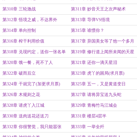
第310章 三轮激战
第311章 妙音天王之次声秘术
第312章 悟境之威，不达界外
第313章 导弹VS悟境
第314章 单向控制
第315章 谁惯你？
第316章 榨干利用价值
第317章 异国美女等了他一个多月
第318章 兑现约定，送你一张名单
第319章 修行道上闻所未闻的天星
泪
第320章 饿一餐，死不了人
第321章 还你一滴天星泪
第322章 破而后立
第323章 虎丫的困局(求月票)
第324章 干就完了(加更求月票)
第325章 五一，又是黄道变日
第326章 木规则之花
第327章 请将异宝送九头蛇
第328章 请虎丫入江城
第329章 青梅竹马江城会
第330章 送肉送花还送刀
第331章 楼层4层半
第332章 你很警觉，我只能嚣张
第333章 一举全歼