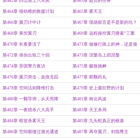
第462章 白山居上六耳执
第463章 赵贞的任务
第464章 很幼稚的救援计划
第465章 雾天王
第466章 翼刃计中计
第467章 现场留言是不是新的坑？
第468章 掌控翼刃
第469章 远程操控翼刃搜索“三重
天”
第470章 长夜要没了
第471章 做修行路上的神，还是做
红尘中的人？
第472章 准你出轨三十回
第473章 涅槃岛上四涅槃
第474章 异国警方夜访
第475章 极致挑衅
第476章 翼刃突击，血痕无踪
第477章 那颗药丸
第478章 空间法则降维打击
第479章 史上最狂野的计划
第480章 一颗导弹，从天而降
第481章 舆论风波
第482章 一夜猎杀八大高手
第483章 天王杀局
第484章 暗室杀雾天王
第485章 九头蛇真正的根基
第486章 空间裂缝过激光通道
第487章 再夺翼刃，剑指尊主