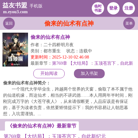
益友书盟
手机版
临时
登录
注册
书架
m.eyou3.com
偷来的仙术有点神
返回
菜单
偷来的仙术有点神
作者：二十四桥明月夜
类别：都市重生
状态：连载中
更新时间：2025-12-10 02:46:08
最新章节：
第769章 【大结局】：玉顶苍宫下，自此新
纪元
开始阅读
加入书架
偷来的仙术有点神简介：
一个现代大学毕业生，跨越两个世界的天窗，偷取了本不属于他
的仙道机缘，而这仙术，相当的不讲武德……本人用两年半时间，刚
刚完成万字的《大苍守夜人》，从未请假断更，人品应该是有保证
的，基于为读者负责，依然要矫情提示下：我的书容易让人朝思暮
想，入坑需谨慎。...
《偷来的仙术有点神》最新章节
第769章 【大结局】：玉顶苍宫下，自此新纪元