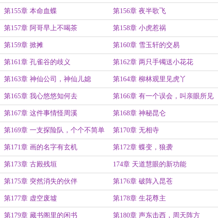
第155章 本命血蝶
第156章 夜半歌飞
第157章 阿哥早上不喝茶
第158章 小虎惹祸
第159章 掀摊
第160章 雪玉轩的交易
第161章 孔雀谷的歧义
第162章 两只手镯送小花花
第163章 神仙公司，神仙儿媳
第164章 柳林观里见虎丫
第165章 我心悠悠知何去
第166章 有一个误会，叫亲眼所见
第167章 这件事情怪周溪
第168章 神秘昆仑
第169章 一支探险队，个个不简单
第170章 无相寺
第171章 画的名字有玄机
第172章 蝶变，狼袭
第173章 古殿残垣
174章 天道慧眼的新功能
第175章 突然消失的伙伴
第176章 破阵入昆苍
第177章 虚空废墟
第178章 生花尊主
第179章 藏书阁里的闲书
第180章 声东击西，周天阵方