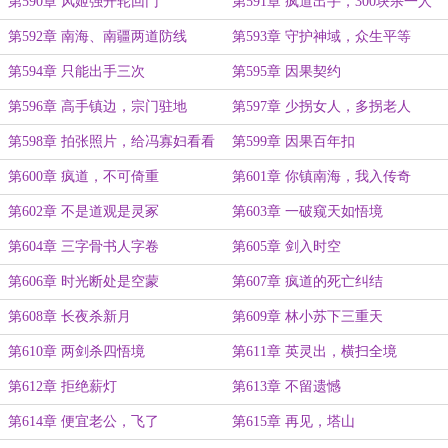
第590章 风姬强开轮回门
第591章 疯道出手，300块杀一人
第592章 南海、南疆两道防线
第593章 守护神域，众生平等
第594章 只能出手三次
第595章 因果契约
第596章 高手镇边，宗门驻地
第597章 少拐女人，多拐老人
第598章 拍张照片，给冯寡妇看看
第599章 因果百年扣
第600章 疯道，不可倚重
第601章 你镇南海，我入传奇
第602章 不是道观是灵冢
第603章 一破窥天如悟境
第604章 三字骨书人字卷
第605章 剑入时空
第606章 时光断处是空蒙
第607章 疯道的死亡纠结
第608章 长夜杀新月
第609章 林小苏下三重天
第610章 两剑杀四悟境
第611章 英灵出，横扫全境
第612章 拒绝薪灯
第613章 不留遗憾
第614章 便宜老公，飞了
第615章 再见，塔山