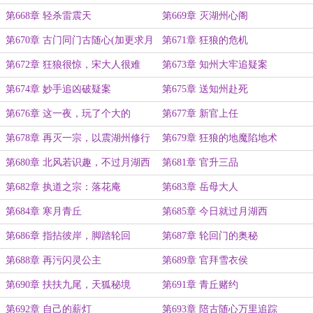
第668章 轻杀雷震天
第669章 灭湖州心阁
第670章 古门同门古随心(加更求月
第671章 狂狼的危机
票)
第672章 狂狼很惊，宋大人很难
第673章 知州大牢追疑案
第674章 妙手追凶破疑案
第675章 送知州赴死
第676章 这一夜，玩了个大的
第677章 新官上任
第678章 再灭一宗，以震湖州修行
第679章 狂狼的地魔陷地术
道
第680章 北风若识趣，不过月湖西
第681章 官升三品
第682章 执道之宗：落花庵
第683章 岳母大人
第684章 寒月青丘
第685章 今日就过月湖西
第686章 指拈彼岸，脚踏轮回
第687章 轮回门的奥秘
第688章 再污闪灵公主
第689章 官拜雪衣侯
第690章 扶扶九尾，天狐秘境
第691章 青丘赌约
第692章 自己的薪灯
第693章 陪古随心万里追踪