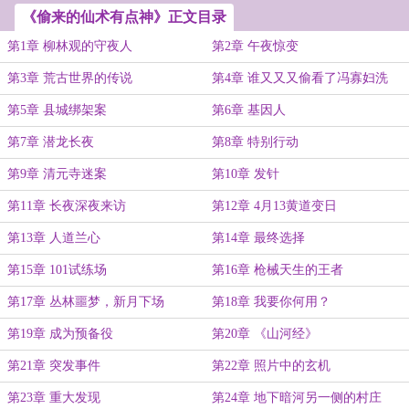
《偷来的仙术有点神》正文目录
第1章 柳林观的守夜人
第2章 午夜惊变
第3章 荒古世界的传说
第4章 谁又又又偷看了冯寡妇洗
澡？
第5章 县城绑架案
第6章 基因人
第7章 潜龙长夜
第8章 特别行动
第9章 清元寺迷案
第10章 发针
第11章 长夜深夜来访
第12章 4月13黄道变日
第13章 人道兰心
第14章 最终选择
第15章 101试练场
第16章 枪械天生的王者
第17章 丛林噩梦，新月下场
第18章 我要你何用？
第19章 成为预备役
第20章 《山河经》
第21章 突发事件
第22章 照片中的玄机
第23章 重大发现
第24章 地下暗河另一侧的村庄