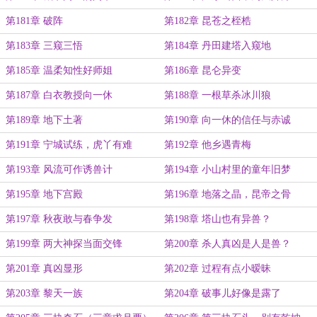
第181章 破阵
第182章 昆苍之桎梏
第183章 三窥三悟
第184章 丹田建塔入窥地
第185章 温柔知性好师姐
第186章 昆仑异变
第187章 白衣教授向一休
第188章 一根草杀冰川狼
第189章 地下土著
第190章 向一休的信任与赤诚
第191章 宁城试练，虎丫有难
第192章 他乡遇青梅
第193章 风流可作诱兽计
第194章 小山村里的童年旧梦
第195章 地下宫殿
第196章 地落之晶，昆帝之骨
第197章 秋夜敢与春争发
第198章 塔山也有异兽？
第199章 两大神探当面交锋
第200章 杀人真凶是人是兽？
第201章 真凶显形
第202章 过程有点小暧昧
第203章 黎天一族
第204章 破事儿好像是露了