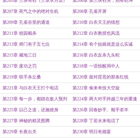
第205章 三块奇石（三章求月票）
第206章 第三块石头，别有乾坤
第207章 死气之中的绝对生机
第208章 孔雀开屏
第209章 孔雀谷里的通道
第210章 白衣天王的猜想
第211章 校园截杀
第212章 白衣教授也风流
第213章 师门有子五七位
第214章 有个姑娘就是这么实诚
第215章 藏地三日
第216章 白衣反杀九头蛇
第217章 废功之罚
第218章 一语惊醒局中人
第219章 联手杀丘桑
第220章 面对昆苍的那条红线
第221章 与白衣天王打个电话
第222章 偷来奇技大空旋
第223章 每一步，都踏在敌人预判
第224章 两大对手跨越三年的重逢
之外
第225章 以己之道，还施彼身
第226章 回春妙手、顺手牵羊
第227章 神秘的精灵图腾
第228章 丁若水来电话了
第229章 长夜出关
第230章 明日有婚宴