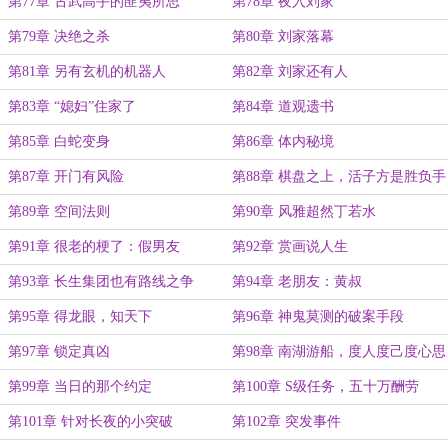
第77章 古武高手的匪夷所思
第78章 夜入刘家
第79章 决绝之杀
第80章 刘家落幕
第81章 另有玄机的机器人
第82章 刘家还有人
第83章 “媳妇”住家了
第84章 道观遗书
第85章 白蛇变身
第86章 体内秘境
第87章 开门有风险
第88章 棋盘之上，活子方是胜负手
第89章 空间法则
第90章 风雅超然丁若水
第91章 很老的梗了：假男友
第92章 赏画说人生
第93章 长生集团也有路线之争
第94章 老朋友：黄叔
第95章 得龙眼，知天下
第96章 神鬼莫测的破案手段
第97章 锁定真凶
第98章 南湖游船，度人度己度心思
第99章 当日的那个约定
第100章 S级任务，五十万酬劳
第101章 针对长夜的小突破
第102章 突发事件