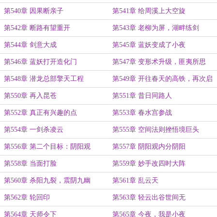
第540章 因果断亲子
第541章 给周溪上大空旋
第542章 断路有望重开
第543章 老柳为屏，湖畔练剑
第544章 剑意大成
第545章 蓝妖变成了小夜
第546章 蓝妖打开造化门
第547章 变形术升级，匪夷所思
第548章 潜龙总部擎天工程
第549章 开往春天的高铁，再次启
动
第550章 再入昆苍
第551章 昔日同路人
第552章 真正有兴趣的点
第553章 春水宫参战
第554章 一剑杀凌云
第555章 空间法则挫悟境巨头
第556章 第二个目标：阴阳观
第557章 阴阳观内分阴阳
第558章 当面打脸
第559章 妙手改四时大阵
第560章 杀阳九裂，震阴九幽
第561章 乱云天
第562章 轮回印
第563章 轻云出谷世间无
第564章 天师令下
第565章 今夜，我是小夜