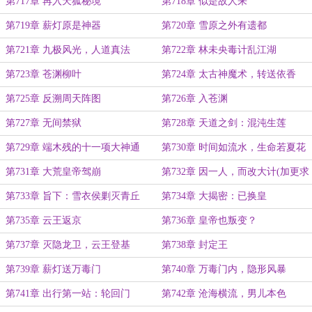
第717章 再入天狐秘境
第718章 似是故人来
第719章 薪灯原是神器
第720章 雪原之外有遗都
第721章 九极风光，人道真法
第722章 林未央毒计乱江湖
第723章 苍渊柳叶
第724章 太古神魔术，转送依香
第725章 反溯周天阵图
第726章 入苍渊
第727章 无间禁狱
第728章 天道之剑：混沌生莲
第729章 端木残的十一项大神通
第730章 时间如流水，生命若夏花
第731章 大荒皇帝驾崩
第732章 因一人，而改大计(加更求
月票)
第733章 旨下：雪衣侯剿灭青丘
第734章 大揭密：已换皇
第735章 云王返京
第736章 皇帝也叛变？
第737章 灭隐龙卫，云王登基
第738章 封定王
第739章 薪灯送万毒门
第740章 万毒门内，隐形风暴
第741章 出行第一站：轮回门
第742章 沧海横流，男儿本色