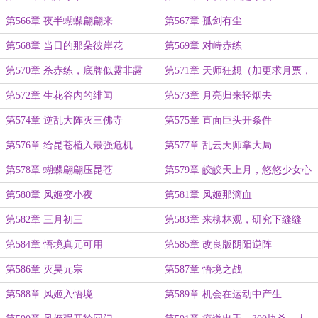
第566章 夜半蝴蝶翩翩来
第567章 孤剑有尘
第568章 当日的那朵彼岸花
第569章 对峙赤练
第570章 杀赤练，底牌似露非露
第571章 天师狂想（加更求月票，
能清空票仓否？）
第572章 生花谷内的绯闻
第573章 月亮归来轻烟去
第574章 逆乱大阵灭三佛寺
第575章 直面巨头开条件
第576章 给昆苍植入最强危机
第577章 乱云天师掌大局
第578章 蝴蝶翩翩压昆苍
第579章 皎皎天上月，悠悠少女心
第580章 风姬变小夜
第581章 风姬那滴血
第582章 三月初三
第583章 来柳林观，研究下缝缝
第584章 悟境真元可用
第585章 改良版阴阳逆阵
第586章 灭昊元宗
第587章 悟境之战
第588章 风姬入悟境
第589章 机会在运动中产生