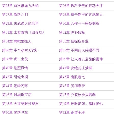
第25章 首次邂逅九头蛇
第26章 教科书般的行动天才
第27章 断路之判
第28章 搏击馆里的古武传人
第29章 古武传人苗若兰
第30章 合作开一家侦探所
第31章 太监奇功《回春功》
第32章 弥补短板
第34章 网吧里抓人
第35章 侦探所开业
第36章 半个小时3万块
第37章 不同的人待遇不同
第38章 虎丫出关
第39章 让人难以启齿的案件
第40章 别墅风情
第41章 决绝的庄梦蝶
第42章 引蛇出洞
第43章 鬼眼老七
第44章 逻辑闭环
第45章 另辟蹊径
第46章 凤城珠宝店
第47章 乔装改扮买翡翠
第48章 天道慧眼可观石
第49章 神眼老张，鬼眼老七
第50章 老路飞车
第52章 正道手段