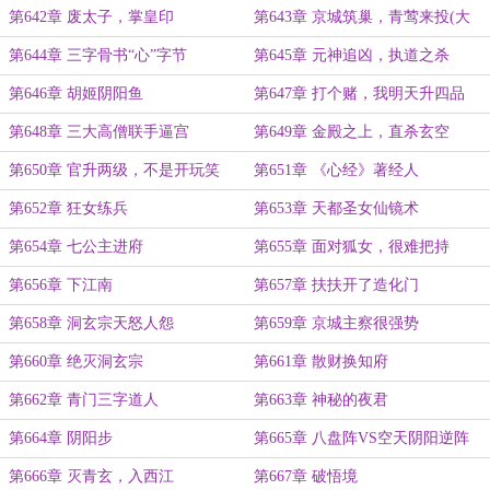
第642章 废太子，掌皇印
第643章 京城筑巢，青莺来投(大
章)
第644章 三字骨书“心”字节
第645章 元神追凶，执道之杀
第646章 胡姬阴阳鱼
第647章 打个赌，我明天升四品
第648章 三大高僧联手逼宫
第649章 金殿之上，直杀玄空
第650章 官升两级，不是开玩笑
第651章 《心经》著经人
第652章 狂女练兵
第653章 天都圣女仙镜术
第654章 七公主进府
第655章 面对狐女，很难把持
第656章 下江南
第657章 扶扶开了造化门
第658章 洞玄宗天怒人怨
第659章 京城主察很强势
第660章 绝灭洞玄宗
第661章 散财换知府
第662章 青门三字道人
第663章 神秘的夜君
第664章 阴阳步
第665章 八盘阵VS空天阴阳逆阵
第666章 灭青玄，入西江
第667章 破悟境