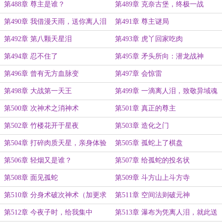
第488章 尊主是谁？
第489章 克奈古堡，终极一战
第490章 我借漫天雨，送你离人泪
第491章 尊主谜局
第492章 第八颗天星泪
第493章 虎丫回家吃肉
第494章 忍不住了
第495章 矛头所向：潜龙战神
第496章 曾有无方血脉变
第497章 会惊雷
第498章 大战第一天王
第499章 一滴离人泪，致敬异域魂
第500章 次神术之消神术
第501章 真正的尊主
第502章 竹楼花开于星夜
第503章 造化之门
第504章 打碎肉质天星，亲身体验
第505章 孤蛇上了棋盘
造化
第506章 轻烟又是谁？
第507章 给孤蛇的投名状
第508章 面见孤蛇
第509章 斗方山上斗方寺
第510章 分身术破次神术（加更求
第511章 空间法则破元神
月票）
第512章 今夜子时，给我集中
第513章 瀑布为凭离人泪，就此送