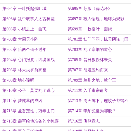
第694章 一叶托起孤叶城
第695章 苏版《葬花吟》
第696章 乱中取事入太古神墟
第697章 破入悟规，地球为规影
第698章 小镇之上一曲飞
第699章 一枚柳叶一面旗
第700章 大周天小阵
第701章 妖门问罪，惊天阴谋（国
庆加更，求月票）
第702章 陪两个仙子过年
第703章 乱了寒烟的道心
第704章 心门报复，四境国战
第705章 昔日教授林未央
第706章 林未央御前亮相
第707章 胡姬应约而来
第708章 地心谛听
第709章 兰州之地，兰宁王
第710章 公子，莫要乱了道心
第711章 入千毒宗请客
第712章 梦魇草的成因
第713章 周天阵下，连蚊子都留不
下一只
第713章 圣旨定性，万毒山门
第714章 李须犯傻为哪般？
第715章 燕军给他准备的小惊喜
第716章 佛尊意志