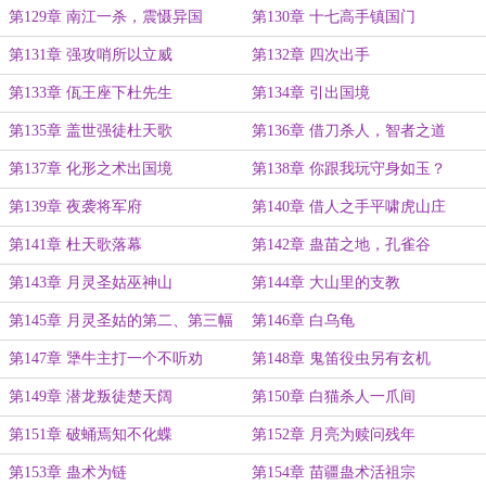
第129章 南江一杀，震慑异国
第130章 十七高手镇国门
第131章 强攻哨所以立威
第132章 四次出手
第133章 佤王座下杜先生
第134章 引出国境
第135章 盖世强徒杜天歌
第136章 借刀杀人，智者之道
第137章 化形之术出国境
第138章 你跟我玩守身如玉？
第139章 夜袭将军府
第140章 借人之手平啸虎山庄
第141章 杜天歌落幕
第142章 蛊苗之地，孔雀谷
第143章 月灵圣姑巫神山
第144章 大山里的支教
第145章 月灵圣姑的第二、第三幅
第146章 白乌龟
面孔
第147章 犟牛主打一个不听劝
第148章 鬼笛役虫另有玄机
第149章 潜龙叛徒楚天阔
第150章 白猫杀人一爪间
第151章 破蛹焉知不化蝶
第152章 月亮为赎问残年
第153章 蛊术为链
第154章 苗疆蛊术活祖宗