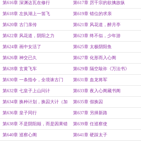
第616章 深渊达瓦在修行
第617章 厉千宗的欲擒故纵
第618章 左执湖上一笛飞
第619章 错位的求亲
第620章 古门亲传
第621章 风花道，醉月亭
第622章 风花道，阴阳之力
第623章 终不似，少年游
第624章 画中女活了
第625章 太极阴阳鱼
第626章 神交已久
第627章 化形而入心阁
第628章 玄黄飞车
第629章 隔空敲诈《万法书》
第630章 一条指令，全境诛古门
第631章 血龙将军
第632章 七皇子上山问计
第633章 夜入心阁藏书阁
第634章 换种计划，换囚大计（加
第635章 假换囚
更求月票）
第636章 皇子同行
第637章 另择新路
第638章 不是阴阳颠，而是因果错
第639章 任巡察使
第640章 巡察心阁
第641章 硬踩太子