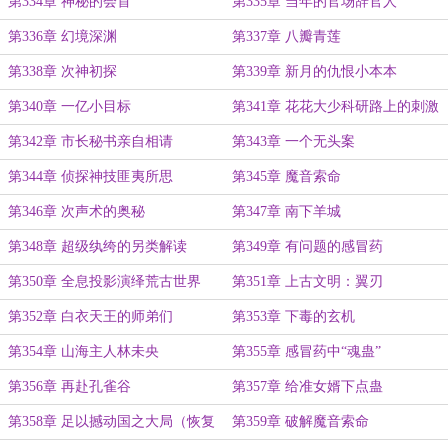
第334章 神秘的会首
第335章 当年的官场辞官人
第336章 幻境深渊
第337章 八瓣青莲
第338章 次神初探
第339章 新月的仇恨小本本
第340章 一亿小目标
第341章 花花大少科研路上的刺激
第342章 市长秘书亲自相请
第343章 一个无头案
第344章 侦探神技匪夷所思
第345章 魔音索命
第346章 次声术的奥秘
第347章 南下羊城
第348章 超级纨绔的另类解读
第349章 有问题的感冒药
第350章 全息投影演绎荒古世界
第351章 上古文明：翼刃
第352章 白衣天王的师弟们
第353章 下毒的玄机
第354章 山海主人林未央
第355章 感冒药中“魂蛊”
第356章 再赴孔雀谷
第357章 给准女婿下点蛊
第358章 足以撼动国之大局（恢复
第359章 破解魔音索命