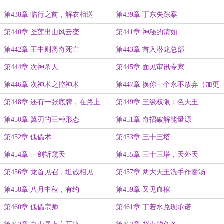
第438章 临行之前，解衣相送
第439章 丁东失踪案
第440章 圣莲出山风云变
第441章 神秘的清如
第442章 王中则离奇死亡
第443章 首入潜龙总部
第444章 次神杀人
第445章 面见审讯专家
第446章 次神术之控神术
第447章 换你一个永不放弃（加更
求月票）
第448章 还有一张底牌，在路上
第449章 三级权限：色天王
第450章 翼刃的三种形态
第451章 奇招破解能量源
第452章 傀儡术
第453章 三十三塔
第454章 一剑斩窥天
第455章 三十三塔，天外天
第456章 龙首见召，坦诚相见
第457章 两大天王洗手作羹汤
第458章 八月中秋，有约
第459章 又见血棺
第460章 傀儡宗师
第461章 丁若水兑现承诺