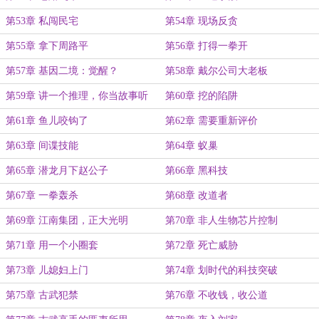
第53章 私闯民宅
第54章 现场反贪
第55章 拿下周路平
第56章 打得一拳开
第57章 基因二境：觉醒？
第58章 戴尔公司大老板
第59章 讲一个推理，你当故事听
第60章 挖的陷阱
第61章 鱼儿咬钩了
第62章 需要重新评价
第63章 间谍技能
第64章 蚁巢
第65章 潜龙月下赵公子
第66章 黑科技
第67章 一拳轰杀
第68章 改道者
第69章 江南集团，正大光明
第70章 非人生物芯片控制
第71章 用一个小圈套
第72章 死亡威胁
第73章 儿媳妇上门
第74章 划时代的科技突破
第75章 古武犯禁
第76章 不收钱，收公道