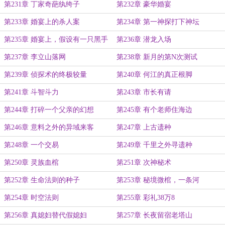
第231章 丁家奇葩纨绔子
第232章 豪华婚宴
第233章 婚宴上的杀人案
第234章 第一神探打下神坛
第235章 婚宴上，假设有一只黑手
第236章 潜龙入场
第237章 李立山落网
第238章 新月的第N次测试
第239章 侦探术的终极较量
第240章 何江的真正根脚
第241章 斗智斗力
第243章 市长有请
第244章 打碎一个父亲的幻想
第245章 有个老师住海边
第246章 意料之外的异域来客
第247章 上古遗种
第248章 一个交易
第249章 千里之外寻遗种
第250章 灵族血棺
第251章 次神秘术
第252章 生命法则的种子
第253章 秘境微棺，一条河
第254章 时空法则
第255章 彩礼38万8
第256章 真媳妇替代假媳妇
第257章 长夜留宿老塔山