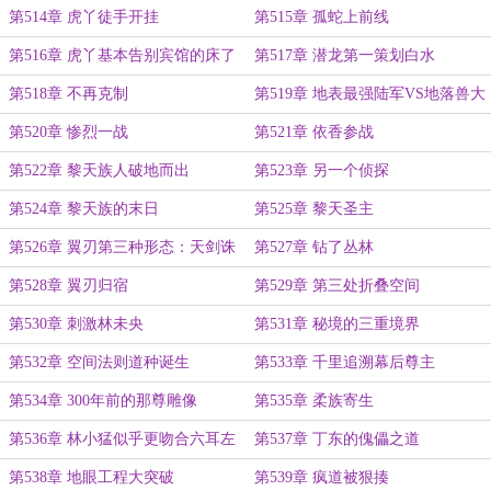
别九头蛇
第514章 虎丫徒手开挂
第515章 孤蛇上前线
第516章 虎丫基本告别宾馆的床了
第517章 潜龙第一策划白水
第518章 不再克制
第519章 地表最强陆军VS地落兽大
军
第520章 惨烈一战
第521章 依香参战
第522章 黎天族人破地而出
第523章 另一个侦探
第524章 黎天族的末日
第525章 黎天圣主
第526章 翼刃第三种形态：天剑诛
第527章 钻了丛林
神
第528章 翼刃归宿
第529章 第三处折叠空间
第530章 刺激林未央
第531章 秘境的三重境界
第532章 空间法则道种诞生
第533章 千里追溯幕后尊主
第534章 300年前的那尊雕像
第535章 柔族寄生
第536章 林小猛似乎更吻合六耳左
第537章 丁东的傀儡之道
执的设定
第538章 地眼工程大突破
第539章 疯道被狠揍