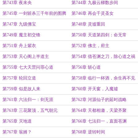
第743章 夜未央
第744章 九极云梯数步间
第745章 一剑斩杀三千年前的图腾
第746章 再会千灵圣女
式人物
第747章 九级佛宝
第748章 灵墟重回
第749章 魔主初交锋
第750章 天道第四剑：命无常
第751章 舟上紫衣
第752章 佛主，府主
第753章 天心阁上半道主
第754章 借苍渊之刀，除心道之祸
第755章 七大天罡问罪心道
第756章 斩心道
第757章 轮回立道
第758章 临行一杯酒，余生再不见
第759章 似是故人来
第760章 开天窗，入魔墟
第761章 六法归一：剑无涯
第762章 河源仙子的延时战略
第763章 三花聚顶，五气朝元
第764章 天都相邀，天梁齐聚
第765章 灭地道
第766章 七法归一，直面苍渊
第767章 翁婿？
第768章 逆转时间