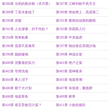
第386章 当初的那步棋（求月票）
第387章 江畔剑斩不死天王
第388章 丁若水参战了
第389章 绝命榜上，高居第二
第390章 赤旗
第391章 要相信侦探的眼睛
第392章 人生渺渺，归于何处？
第393章 异国双人行
第394章 简单粗暴
第395章 中东猛虎
第396章 迅雷不及掩耳
第397章 独自留在异国沙场
第398章 栽赃嫁祸
第399章 神庙左使
第400章 涅槃者的实力
第401章 绝户之策
第402章 导弹洗地
第403章 震神夜杀
第404章 离人泪下
第405章 地落兽潮
第406章 那个大计划
第407章 杀笛老，撕底牌
第408章 地底章鱼
第409章 桥界
第410章 谁言异族无计谋？
第411章 小姐也疯狂