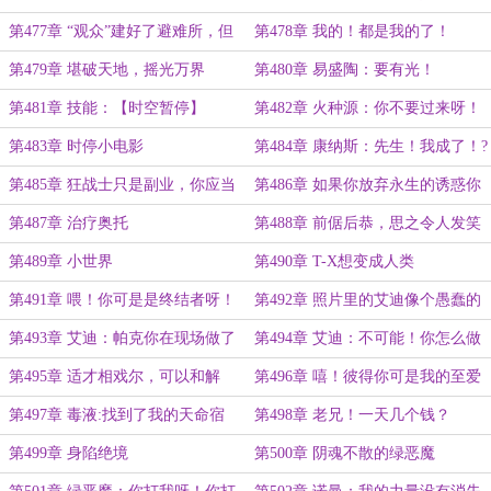
第477章 “观众”建好了避难所，但
第478章 我的！都是我的了！
他们没来
第479章 堪破天地，摇光万界
第480章 易盛陶：要有光！
第481章 技能：【时空暂停】
第482章 火种源：你不要过来呀！
第483章 时停小电影
第484章 康纳斯：先生！我成了！?
（?????）?
第485章 狂战士只是副业，你应当
第486章 如果你放弃永生的诱惑你
是科学家！
做什么都会成功的
第487章 治疗奥托
第488章 前倨后恭，思之令人发笑
第489章 小世界
第490章 T-X想变成人类
第491章 喂！你可是是终结者呀！
第492章 照片里的艾迪像个愚蠢的
土拨鼠
第493章 艾迪：帕克你在现场做了
第494章 艾迪：不可能！你怎么做
什么？尿裤子吗？
到的！
第495章 适才相戏尔，可以和解
第496章 嘻！彼得你可是我的至爱
吗？
亲朋！
第497章 毒液:找到了我的天命宿
第498章 老兄！一天几个钱？
主！
第499章 身陷绝境
第500章 阴魂不散的绿恶魔