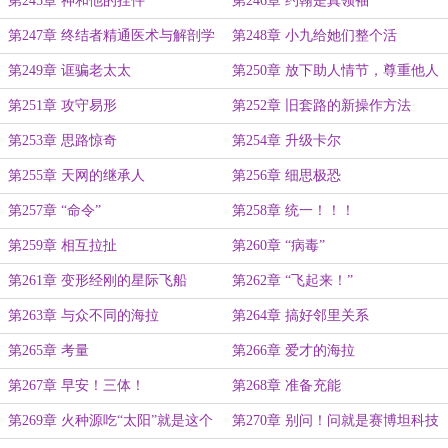
第245章 神和他的挂件
第246章 约翰是真领袖
第247章 终结者精通医术与解剖学
第248章 小九给她们整个活
第249章 诓骗老太太
第250章 放下助人情节，尊重他人
命运
第251章 攻守易形
第252章 旧套路的新操作方法
第253章 思路惊奇
第254章 升级卡尔
第255章 天网的继承人
第256章 细思极恐
第257章 “命令”
第258章 统一！！！
第259章 相互拉扯
第260章 “病毒”
第261章 变形经刚的星际飞船
第262章 “飞起来！”
第263章 与众不同的海拉
第264章 搞好邻里关系
第265章 考量
第266章 爱才的海拉
第267章 早安！三体！
第268章 准备充能
第269章 火种源吃“太阳”就是这个
第270章 别问！问就是赛博坦科技