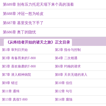
第689章 别有压力托尼天塌下来个高的顶着
第688章 冲冠一怒为哈皮
第687章 基里安先下手了
第686章 奥丁的隐忧
《从终结者开始的诸天之旅》正文目录
第1章 审判日开始
第2章 指令与控制
第3章 有备而来的T-800
第4章 二次相遇
第5章 喜欢偷袭的T-800
第6章 约翰的请求
第7章 潜入精神病院
第8章 天衣无缝的潜入
第9章 错过
第10章 信任
第11章 通缉
第12章 勾引
第13章 真假T-800
第14章 腐蚀