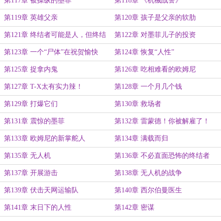
第117章 被操纵的墨菲
第118章 《机械战警》
第119章 英雄父亲
第120章 孩子是父亲的软肋
第121章 终结者可能是人，但终结
第122章 对墨菲儿子的投资
者是人不太可能
第123章 一个“尸体”在祝贺愉快
第124章 恢复“人性”
第125章 捉拿内鬼
第126章 吃相难看的欧姆尼
第127章 T-X太有实力辣！
第128章 一个月几个钱
第129章 打爆它们
第130章 救场者
第131章 震惊的墨菲
第132章 雷蒙德！你被解雇了！
第133章 欧姆尼的新掌舵人
第134章 满载而归
第135章 无人机
第136章 不必直面恐怖的终结者
第137章 开展游击
第138章 无人机的战争
第139章 伏击天网运输队
第140章 西尔伯曼医生
第141章 末日下的人性
第142章 密谋