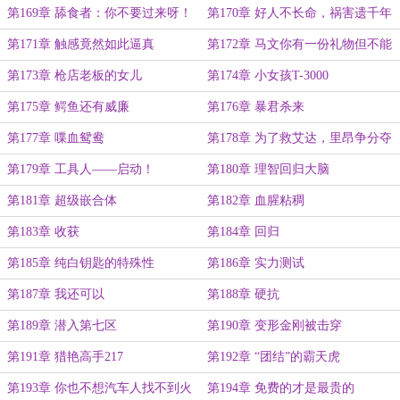
第169章 舔食者：你不要过来呀！
第170章 好人不长命，祸害遗千年
第171章 触感竟然如此逼真
第172章 马文你有一份礼物但不能
开启
第173章 枪店老板的女儿
第174章 小女孩T-3000
第175章 鳄鱼还有威廉
第176章 暴君杀来
第177章 喋血鸳鸯
第178章 为了救艾达，里昂争分夺
秒——下象棋！？
第179章 工具人——启动！
第180章 理智回归大脑
第181章 超级嵌合体
第182章 血腥粘稠
第183章 收获
第184章 回归
第185章 纯白钥匙的特殊性
第186章 实力测试
第187章 我还可以
第188章 硬抗
第189章 潜入第七区
第190章 变形金刚被击穿
第191章 猎艳高手217
第192章 “团结”的霸天虎
第193章 你也不想汽车人找不到火
第194章 免费的才是最贵的