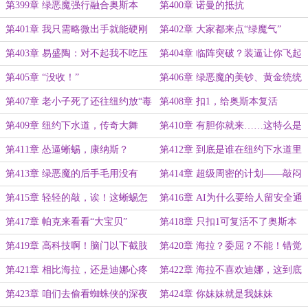
第399章 绿恶魔强行融合奥斯本
第400章 诺曼的抵抗
第401章 我只需略微出手就能硬刚
第402章 大家都来点“绿魔气”
你的底牌
第403章 易盛陶：对不起我不吃压
第404章 临阵突破？装逼让你飞起
力
来！
第405章 “没收！”
第406章 绿恶魔的美钞、黄金统统
流进我的口袋
第407章 老小子死了还往纽约放“毒
第408章 扣1，给奥斯本复活
气”
第409章 纽约下水道，传奇大舞
第410章 有胆你就来……这特么是
台！
(⊙o⊙)啥？
第411章 怂逼蜥蜴，康纳斯？
第412章 到底是谁在纽约下水道里
做实验？
第413章 绿恶魔的后手毛用没有
第414章 超级周密的计划——敲闷
棍
第415章 轻轻的敲，诶！这蜥蜴怎
第416章 AI为什么要给人留安全通
么冒泡了？
道？
第417章 帕克来看看“大宝贝”
第418章 只扣1可复活不了奥斯本
第419章 高科技啊！脑门以下截肢
第420章 海拉？委屈？不能！错觉
而已！
第421章 相比海拉，还是迪娜心疼
第422章 海拉不喜欢迪娜，这到底
geigei！
是为什么呢？
第423章 咱们去偷看蜘蛛侠的深夜
第424章 你妹妹就是我妹妹