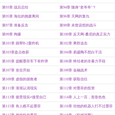
第93章 战后总结
第94章 随身“老爷爷”？
第95章 海拉的挑拨离间
第96章 天网的复仇
第97章 准备反击
第98章 未曾设想的战斗
第99章 殉爆
第100章 反天网-桑尼的真正实力
第101章 跳帮B-2轰炸机
第102章 乘胜追击
第103章盘点收获
第104章 易盛陶不想白干活
第105章 提醒墨菲车下有炸弹
第106章 终结者的非暴力手段
第107章 攻击开始
第108章 金融战术
第109章 虚假的拯救者
第110章 获取信任
第111章 渐渐认清现实
第112章 对墨菲的投资
第113章 接受现实≠接受自己
第114章 人上一百，形形色色
第115章 有人瞧不起墨菲
第116章 但他的机器人打不过墨菲