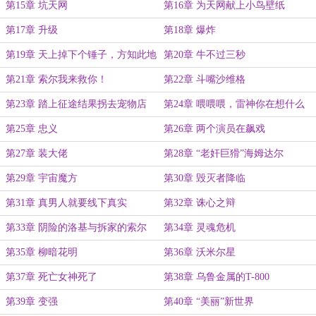
第15章 坑天网
第16章 为天网献上小鸟壁纸
第17章 升级
第18章 爆炸
第19章 天上掉下个锤子，方知此地
第20章 牛不过三秒
是漫威
第21章 索尔我来救你！
第22章 斗嘴沙维格
第23章 踏上征途结果拐去宠物店
第24章 喂喂喂，雷神你在想什么
呀？
第25章 忠义
第26章 两个演员在飙戏
第27章 装大佬
第28章 “老奸巨猾”海姆达尔
第29章 宇宙魔方
第30章 毁灭者降临
第31章 真男人就要线下真实
第32章 诛心之辩
第33章 阴险的洛基与拆家的索尔
第34章 灵魂危机
第35章 柳暗花明
第36章 沃米尔星
第37章 死亡女神死了
第38章 乌鲁金属的T-800
第39章 变强
第40章 “美丽”新世界