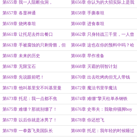
的
第655章 我一人阻断虫洞，
第656章 你认为的大招实际上是我
的平A
第657章 各显神通
第658章 手撕泰坦
第659章 烧烤泰坦
第660章 进食泰坦
第661章 让托尼去炸出餐口
第662章 只身转战三千里，一人曾
当百万师（迫真）
第663章 手被腐蚀的只剩骨骼，但
第664章 这也在你的预料中吗？哈
皮外伤
基易？
第665章 未来的历史
第666章 早作准备
第667章 无限宝石
第668章 灭霸的弱智计划
第669章 先说眼前吧！
第670章 出去吃烤肉但无人带钱
第671章 他叫基里安不叫基里曼
第672章 魔法书里学魔法
第673章 托尼：我一点都不焦
第674章 难绷“擎天柱单杀钢铁
虑……我战甲呐？
侠！”
第675章 难绷？那就别绷了！
第676章 史蒂夫：我敬仰骚脚boy
第677章 以后你就是冰男了！
第678章 你还想飞
第679章 一拳轰飞美国队长
第680章 托尼：我年轻的时候睡过