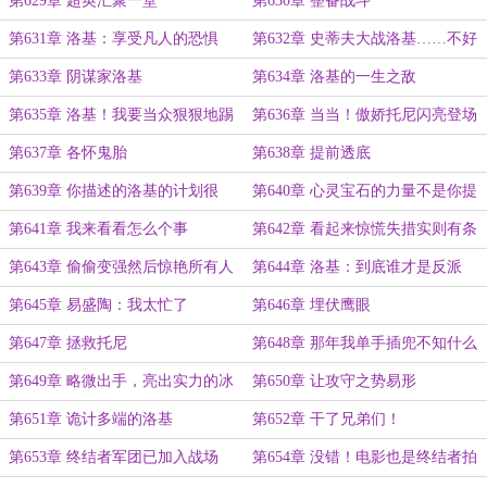
第629章 超英汇聚一堂
第630章 整备战斗
第631章 洛基：享受凡人的恐惧
第632章 史蒂夫大战洛基……不好
赢
第633章 阴谋家洛基
第634章 洛基的一生之敌
第635章 洛基！我要当众狠狠地踢
第636章 当当！傲娇托尼闪亮登场
你的屁股！
第637章 各怀鬼胎
第638章 提前透底
第639章 你描述的洛基的计划很
第640章 心灵宝石的力量不是你提
好，但我们保持怀以
前预告就能解除的
第641章 我来看看怎么个事
第642章 看起来惊慌失措实则有条
不紊
第643章 偷偷变强然后惊艳所有人
第644章 洛基：到底谁才是反派
第645章 易盛陶：我太忙了
第646章 埋伏鹰眼
第647章 拯救托尼
第648章 那年我单手插兜不知什么
叫做对手
第649章 略微出手，亮出实力的冰
第650章 让攻守之势易形
山一角
第651章 诡计多端的洛基
第652章 干了兄弟们！
第653章 终结者军团已加入战场
第654章 没错！电影也是终结者拍