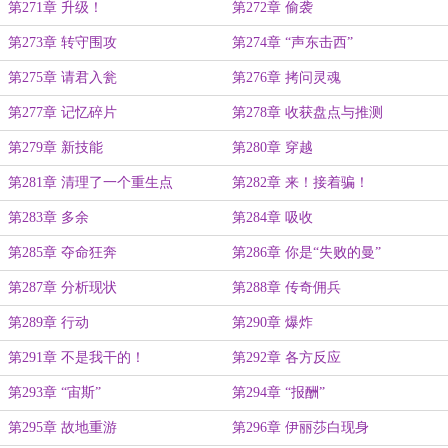
样子滴！
第271章 升级！
第272章 偷袭
第273章 转守围攻
第274章 “声东击西”
第275章 请君入瓮
第276章 拷问灵魂
第277章 记忆碎片
第278章 收获盘点与推测
第279章 新技能
第280章 穿越
第281章 清理了一个重生点
第282章 来！接着骗！
第283章 多余
第284章 吸收
第285章 夺命狂奔
第286章 你是“失败的曼”
第287章 分析现状
第288章 传奇佣兵
第289章 行动
第290章 爆炸
第291章 不是我干的！
第292章 各方反应
第293章 “宙斯”
第294章 “报酬”
第295章 故地重游
第296章 伊丽莎白现身