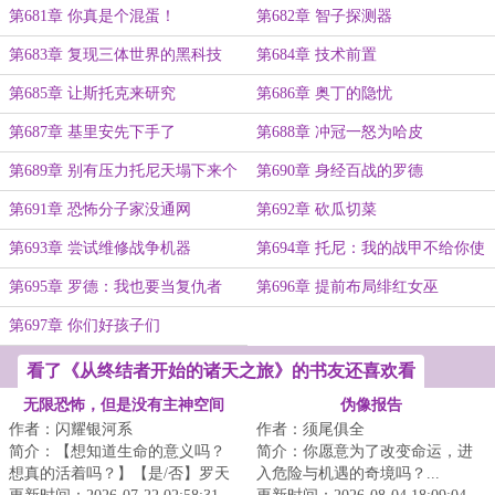
她
第681章 你真是个混蛋！
第682章 智子探测器
第683章 复现三体世界的黑科技
第684章 技术前置
第685章 让斯托克来研究
第686章 奥丁的隐忧
第687章 基里安先下手了
第688章 冲冠一怒为哈皮
第689章 别有压力托尼天塌下来个
第690章 身经百战的罗德
高的顶着
第691章 恐怖分子家没通网
第692章 砍瓜切菜
第693章 尝试维修战争机器
第694章 托尼：我的战甲不给你使
第695章 罗德：我也要当复仇者
第696章 提前布局绯红女巫
第697章 你们好孩子们
看了《从终结者开始的诸天之旅》的书友还喜欢看
无限恐怖，但是没有主神空间
伪像报告
作者：闪耀银河系
作者：须尾俱全
简介：【想知道生命的意义吗？
简介：你愿意为了改变命运，进
想真的活着吗？】【是/否】罗天
入危险与机遇的奇境吗？...