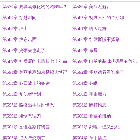
第579章 要尝尝氰化物的滋味吗？
第580章 美队2滥觞
佐拉博士
第581章 穿越时间
第582章 初具人性的丝汀娜
第583章 冲击
第584章 瞒天过海
第585章 声东击西
第586章 红骷髅慌不择路
第587章 史蒂夫也走了
第588章 布局
第589章 神盾局的电脑从七十年前
第590章 电脑的基础代码里有终结
被做局
者的布局
第591章 美丽的寡妇总是招人惦记
第592章 霍华德看看谁来了
第593章 冬日战士的突袭
第594章 冬眠
第595章 复仇者计划
第596章 宇宙魔方
第597章 略微出手压制憎恶
第598章 殴打憎恶
第599章 用憎恶试刀
第600章 暴躁的班纳
第601章 是谁在敲打我窗
第602章 死啦，但又没死
第603章 把人忽悠瘸了
第604章 单手插兜