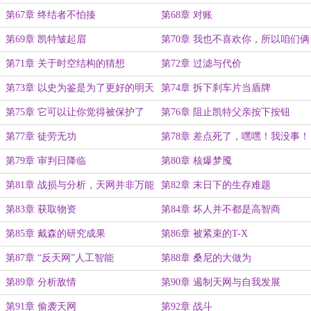
吧
第67章 终结者不怕揍
第68章 对账
第69章 凯特皱起眉
第70章 我也不喜欢你，所以咱们俩
扯平了
第71章 关于时空结构的猜想
第72章 过滤与代价
第73章 以史为鉴是为了更好的明天
第74章 拆下刹车片当盾牌
第75章 它可以让你觉得被保护了
第76章 阻止凯特父亲按下按钮
第77章 徒劳无功
第78章 差点死了，嘿嘿！我没事！
第79章 审判日降临
第80章 核爆梦魇
第81章 战损与分析，天网并非万能
第82章 末日下的生存难题
第83章 获取物资
第84章 坏人并不都是高智商
第85章 戴森的研究成果
第86章 被紧束的T-X
第87章 “反天网”人工智能
第88章 桑尼的大做为
第89章 分析敌情
第90章 遏制天网与自我发展
第91章 偷袭天网
第92章 战斗