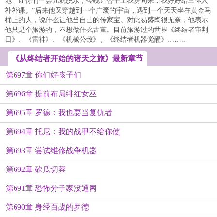
地，让你们一会儿就脱水，今晚让智子上我房间来，我好好给三体人
补补课。”后来他又穿越到一个广袤的宇宙，遇到一个天天坐在黄金马
桶上的人，说什么让他当自己的传家宝。对此易盛陶很无奈，他表示
他只是个旅游的，不想做什么古董。目前旅游过的世界《终结者审判
日》、《雷神》、《机械公敌》、《终结者机器觉醒》……...
《从终结者开始的诸天之旅》最新章节
第697章 你们好孩子们
第696章 提前布局绯红女巫
第695章 罗德：我也要当复仇者
第694章 托尼：我的战甲不给你使
第693章 尝试维修战争机器
第692章 砍瓜切菜
第691章 恐怖分子家没通网
第690章 身经百战的罗德