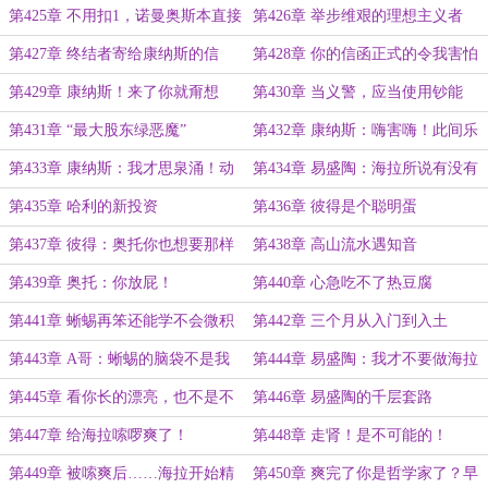
约会吧！
第425章 不用扣1，诺曼奥斯本直接
第426章 举步维艰的理想主义者
复活
——康纳斯
第427章 终结者寄给康纳斯的信
第428章 你的信函正式的令我害怕
第429章 康纳斯！来了你就甭想
第430章 当义警，应当使用钞能
走！
力！
第431章 “最大股东绿恶魔”
第432章 康纳斯：嗨害嗨！此间乐
不思蜀！
第433章 康纳斯：我才思泉涌！动
第434章 易盛陶：海拉所说有没有
力爆棚！
道理？
第435章 哈利的新投资
第436章 彼得是个聪明蛋
第437章 彼得：奥托你也想要那样
第438章 高山流水遇知音
的投资吗？
第439章 奥托：你放屁！
第440章 心急吃不了热豆腐
第441章 蜥蜴再笨还能学不会微积
第442章 三个月从入门到入土
分吗？
第443章 A哥：蜥蜴的脑袋不是我
第444章 易盛陶：我才不要做海拉
打坏的！
的男宠
第445章 看你长的漂亮，也不是不
第446章 易盛陶的千层套路
行
第447章 给海拉嗦啰爽了！
第448章 走肾！是不可能的！
第449章 被嗦爽后……海拉开始精
第450章 爽完了你是哲学家了？早