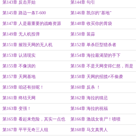
第143章 反击开始
第144章 勾引
第145章 路边一条T-600
第146章 凯尔的“基地”
第147章 人是最重要的战略资源
第148章 收买你的胃袋
第149章 无人机投弹
第150章 装蒜
第151章 摧毁天网的无人机
第152章 单杀巨型猎杀者
第153章 认清现实
第154章 海拉最渴望的手下
第155章 不像演的
第156章 不是天网变得仁慈，而是
我们来过！
第157章 天网基地
第158章 天网的招揽≠不偷袭
第159章 咱还有挂呢！
第160章 反杀 ！
第161章 终结天网
第162章 海拉的猜忌
第163章 变强！
第164章 海拉的祝福
第165章 看起来危险，其实一点也
第166章 激战女丧尸！啧啧
不安全！
第167章 平平无奇三人组
第168章 马文真男人