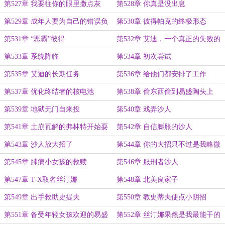
第527章 我要往你的眼里撒点灰
第528章 你真是没出息
第529章 成年人要为自己的错误负
第530章 彼得帕克的终极形态
责
第531章 “恶霸”彼得
第532章 艾迪，一个真正的失败的
man
第533章 系统降临
第534章 初次尝试
第535章 艾迪的长期任务
第536章 给他们都安排了工作
第537章 优化终结者的核电池
第538章 偷东西偷到易盛陶头上
第539章 地狱无门自来投
第540章 戏弄沙人
第541章 土崩瓦解的弗林特开始耍
第542章 自信膨胀的沙人
赖
第543章 沙人放大招了
第544章 你的大招只不过是我略微
出手时的平A
第545章 肺病小女孩的救赎
第546章 服刑者沙人
第547章 T-X取名丝汀娜
第548章 北美良家子
第549章 出手救助史提夫
第550章 教史蒂夫使点小阴招
第551章 备受年轻女孩欢迎的易盛
第552章 丝汀娜果然是我最能干的