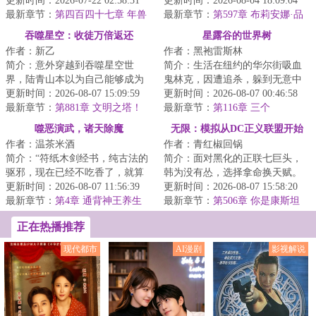
点下了是。“然后呢？”“然后我的
更新时间：2026-07-22 02:58:31
更新时间：2026-08-04 18:09:04
存款就被...
最新章节：
第四百四十七章 年兽
最新章节：
第597章 布莉安娜·品
名：布莉安娜·韦
吞噬星空：收徒万倍返还
星露谷的世界树
作者：新乙
作者：黑袍雷斯林
简介：意外穿越到吞噬星空世
简介：生活在纽约的华尔街吸血
界，陆青山本以为自己能够成为
鬼林克，因遭追杀，躲到无意中
强者，不曾想九万年依旧还是宇
更新时间：2026-08-07 15:09:59
继承的一座乡下农场内。他在这
更新时间：2026-08-07 00:46:58
宙九阶。就在大限...
最新章节：
第881章 文明之塔！
里更换身份，换...
最新章节：
第116章 三个
噬恶演武，诸天除魔
无限：模拟从DC正义联盟开始
作者：温茶米酒
作者：青红椒回锅
简介：“符纸木剑经书，纯古法的
简介：面对黑化的正联七巨头，
驱邪，现在已经不吃香了，就算
韩为没有怂，选择拿命换天赋。
术士出门，都得带个二百斤的香
更新时间：2026-08-07 11:56:39
虽然我现在弱，但我能模拟试
更新时间：2026-08-07 15:58:20
炉防身，你不...
最新章节：
第4章 通背神王养生
错！将来正联大厅...
最新章节：
第506章 你是康斯坦
拳，剑圣因何灭天池（4400单
丁，他也是康斯坦丁？
正在热播推荐
更）
现代都市
AI漫剧
影视解说