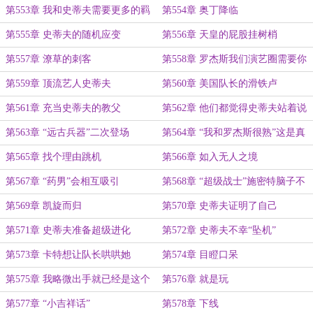
陶
手下
第553章 我和史蒂夫需要更多的羁
第554章 奥丁降临
绊
第555章 史蒂夫的随机应变
第556章 天皇的屁股挂树梢
第557章 潦草的刺客
第558章 罗杰斯我们演艺圈需要你
这样的有志青年
第559章 顶流艺人史蒂夫
第560章 美国队长的滑铁卢
第561章 充当史蒂夫的教父
第562章 他们都觉得史蒂夫站着说
话不腰疼
第563章 “远古兵器”二次登场
第564章 “我和罗杰斯很熟”这是真
的！
第565章 找个理由跳机
第566章 如入无人之境
第567章 “药男”会相互吸引
第568章 “超级战士”施密特脑子不
太行
第569章 凯旋而归
第570章 史蒂夫证明了自己
第571章 史蒂夫准备超级进化
第572章 史蒂夫不幸“坠机”
第573章 卡特想让队长哄哄她
第574章 目瞪口呆
第575章 我略微出手就已经是这个
第576章 就是玩
分段的极限了
第577章 “小吉祥话”
第578章 下线