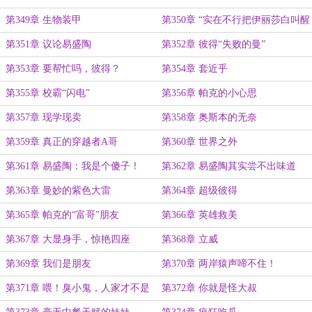
船呢！
第349章 生物装甲
第350章 “实在不行把伊丽莎白叫醒
让她来研究吧”
第351章 议论易盛陶
第352章 彼得“失败的曼”
第353章 要帮忙吗，彼得？
第354章 套近乎
第355章 校霸“闪电”
第356章 帕克的小心思
第357章 现学现卖
第358章 奥斯本的无奈
第359章 真正的穿越者A哥
第360章 世界之外
第361章 易盛陶：我是个傻子！
第362章 易盛陶其实尝不出味道
第363章 曼妙的紫色大雷
第364章 超级彼得
第365章 帕克的“富哥”朋友
第366章 英雄救美
第367章 大显身手，惊艳四座
第368章 立威
第369章 我们是朋友
第370章 两岸猿声啼不住！
第371章 喂！臭小鬼，人家才不是
第372章 你就是怪大叔
怪大叔！