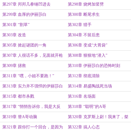
第297章 邦邦几拳锤凹进去
第298章 烧烤加竖劈
第299章 血厚的伊丽莎白
第300章 断尾求生
第301章 “割草”
第302章 猎手
第303章 改造
第304章 不留后患
第305章 掀起谜团的一角
第306章 变成“大胃袋”
第307章 人很话不多，见面就开枪
第308章 狠狠地“潜入”
第309章 拯救
第310章 伊丽莎白的恐怖时刻
第311章 “嘿，小姐不要跑！”
第312章 彻底清除
第313章 实力并不强悍的伊丽莎白
第314章 易盛陶战死当场
第315章 都市杀戮
第316章 名场面
第317章 “悄悄告诉你，我是大反
第318章 “聪明”的A哥
派！”
第319章 替A哥动脑
第320章 克罗斯上尉！我来了，桀
桀桀！
第321章 跟你打一个回合，是因为
第322章 搞人心态