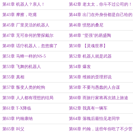
第41章 机器人？亲人！
第42章 老太太，你斗不过公司的！
第43章 摩擦，吃瘪
第44章 出门在外身份都是自己给的
第45章 厂里灵活的机器人
第46章 愤怒的桑尼
第47章 无可奈何的警探戴尔
第48章 “坚强”的易盛陶
第49章 话疗机器人，忽悠瘸了
第50章 【灵魂世界】
第51章 马蜂一样的NS-5
第52章 机器人就是武器
第53章 飞舞的机器人
第54章 爆发
第55章 真相
第56章 维姬的歪理邪说
第57章 叛变人类的蛇狗
第58章 不要与愚蠢的人合谋
第59章 人人都有理想的结局
第60章 而旅行家将再次踏上旅途
第61章 T-X降临
第62章 我真有一辆车
第63章 约翰康纳
第64章 落魄后最怕见老同学
第65章 叫父
第66章 约翰，这些年你吃了不少苦