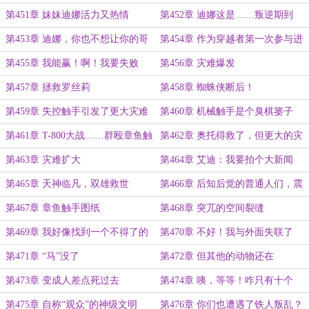
神胜利法……
干嘛去了！
第451章 妹妹迪娜活力又热情
第452章 迪娜这是……叛逆期到
了？
第453章 迪娜，你也不想让你的哥
第454章 作为穿越者第一次参与进
哥……为难吧
剧情的迪娜
第455章 我能赢！啊！我要失败
第456章 灾难爆发
了！
第457章 拯救罗丝莉
第458章 蜘蛛侠断后！
第459章 失控触手引发了更大灾难
第460章 机械触手是个臭棋篓子
第461章 T-800大战……群殴章鱼触
第462章 奥托得救了，但更大的灾
手
难降临
第463章 灾难扩大
第464章 艾迪：我要拍个大新闻
第465章 天神临凡，双雄救世
第466章 后知后觉的普通人们，震
惊
第467章 章鱼触手图纸
第468章 突兀的空间裂缝
第469章 我好像找到一个不得了的
第470章 不好！我与外面失联了
地方
第471章 “马”没了
第472章 但其他的动物还在
第473章 变成人差点死过去
第474章 咦，等等！咋只有十个
呢？
第475章 自称“观众”的神级文明
第476章 你们也遭遇了铁人叛乱？