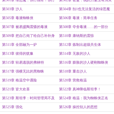
第501章 绿恶魔：你打我呀！你打
第502章 诺曼：我的力量没有消失
我呀！
第503章 沙人
第504章 扣1也无法复活的绿恶魔
第505章 毒液蜘蛛侠
第506章 毒液：简单任务
第507章 被易盛陶震慑的毒液
第508章 夺舍毒液……的一部分
第509章 把自己炖了给自己补补身
第510章 康纳斯的震惊
子
第511章 全部融为一炉
第512章 炼制出超级共生体
第513章 彼得的犹豫
第514章 无敌的沙人
第515章 轻易逃脱的弗林特
第516章 膨胀的沙人硬刚蜘蛛侠
第517章 强横无比的黑蜘蛛
第518章 重击沙人
第519章 格温空中遇险
第520章 营救格温
第521章 皆大欢喜
第522章 真神降临斯坦李！
第523章 斯坦李：时间管理局不及
第524章 格温：我为蜘蛛侠正名
我
第525章 强化
第526章 操控别人的思想