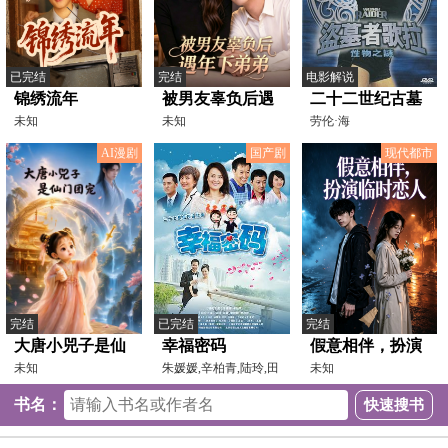
已完结
完结
电影解说
锦绣流年
被男友辜负后遇
二十二世纪古墓
未知
年下弟弟
未知
奇兵：性物之谜
劳伦·海
斯,AntoinetteAbbott,AnnieB
[电影解说]
AI漫剧
国产剧
现代都市
完结
已完结
完结
大唐小兕子是仙
幸福密码
假意相伴，扮演
门团宠
未知
朱媛媛,辛柏青,陆玲,田
临时恋人
未知
重,李坤霖,李净洋,陈
书名：