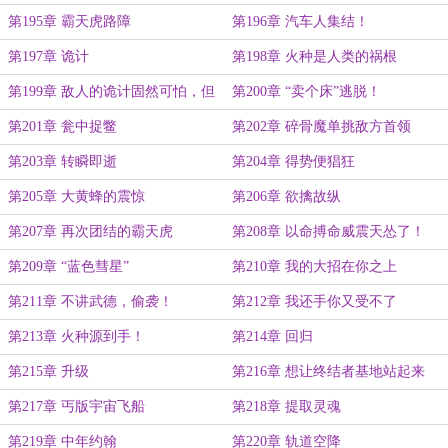
种源吧！
第195章 霸天虎路障
第196章 汽车人集结！
第197章 诡计
第198章 火种是人类的祸根
第199章 敌人的诡计固然可怕，但
第200章 “卖个床”逃脱！
队友的猜疑更加致命
第201章 瓮中捉鳖
第202章 碎骨魔单挑敌方首领
第203章 转瞬即逝
第204章 得势便猖狂
第205章 大黄蜂的震惊
第206章 欲擒故纵
第207章 再次团结的霸天虎
第208章 以命搏命威震天怂了！
第209章 “蓝色彗星”
第210章 我的大招在你之上
第211章 不讲武德，偷袭！
第212章 我还手你又受不了
第213章 火种源到手！
第214章 回归
第215章 升级
第216章 想让终结者基地站起来
第217章 丐版宇宙飞船
第218章 提取灵魂
第219章 中年约翰
第220章 轨道空降