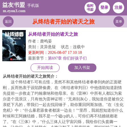
益友书盟
手机版
临时
登录
注册
书架
m.eyou3.com
从终结者开始的诸天之旅
返回
菜单
从终结者开始的诸天之旅
作者：鹿鸣晏
类别：灵异悬疑
状态：连载中
更新时间：2026-08-07 17:10:18
最新章节：
第697章 你们好孩子们
开始阅读
加入书架
从终结者开始的诸天之旅简介：
这个终结者T-可有点怪，竟然不和其他终结者拳拳到肉的正面硬
刚，反而热衷于设陷阱偷袭。在《终结者审判日》中他借助知道剧情
先提前一步救走了约翰康纳和他母亲。在《雷神》中所有人都以为索
尔是个流浪汉，只有他为雷神证明：“兄弟别灰心，我知道你是被你父
亲贬下凡的，带我们一起去找回锤子，助你重回阿斯加德。”在《生化
危机》中：“什么暴君舔食者都滚一边去！”“里昂，我就想知道你什么
时候和王阿姨结婚，我不是一个磕cp的人，可你们再不结婚就都老
了。”在《三体》中，“什么三体人让宇宙闪烁，我给你们头套薅一