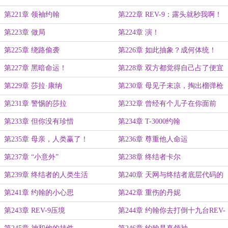
第221章 领袖约翰
第222章 REV-9：露头就秒我啊！
第223章 做局
第224章 演！
第225章 绕路偷袭
第226章 如此抽象？成何体统！
第227章 黑暗命运！
第228章 双方都觉得自己占了便宜
第229章 莎拉·康纳
第230章 母见子未凉，掏出榴弹枪
第231章 警惕的莎拉
第232章 曾经有个儿子在你面前
第233章 但你没有珍惜
第234章 T-3000约翰
第235章 母亲，人类赢了！
第236章 尊重他人命运
第237章 “小意外”
第238章 终结者卡尔
第239章 终结者的人类生活
第240章 天网与终结者底层代码的
不同
第241章 约翰的小心思
第242章 重伤的丹妮
第243章 REV-9压境
第244章 约翰你去打倒十九台REV-
9