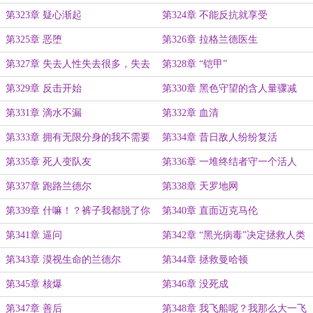
最低一回合
第323章 疑心渐起
第324章 不能反抗就享受
第325章 恶堕
第326章 拉格兰德医生
第327章 失去人性失去很多，失去
第328章 “铠甲”
超能力失去一切
第329章 反击开始
第330章 黑色守望的含人量骤减
第331章 滴水不漏
第332章 血清
第333章 拥有无限分身的我不需要
第334章 昔日敌人纷纷复活
事事躬亲
第335章 死人变队友
第336章 一堆终结者守一个活人
第337章 跑路兰德尔
第338章 天罗地网
第339章 什嘛！？裤子我都脱了你
第340章 直面迈克马伦
跟我说投降！
第341章 逼问
第342章 “黑光病毒”决定拯救人类
第343章 漠视生命的兰德尔
第344章 拯救曼哈顿
第345章 核爆
第346章 没死成
第347章 善后
第348章 我飞船呢？我那么大一飞