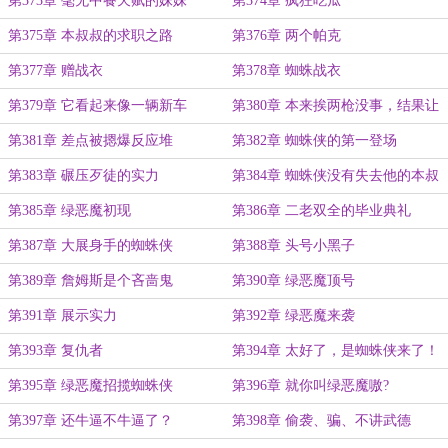
第373章 毫无中餐天赋的妹妹
第374章 疯狂吃瓜
第375章 本叔叔的求职之路
第376章 两个帕克
第377章 赠战衣
第378章 蜘蛛战衣
第379章 它看起来像一辆新车
第380章 本来挨两枪没事，结果让
帕克按坏了
第381章 差点被摁爆反应堆
第382章 蜘蛛侠的第一登场
第383章 碾压歹徒的实力
第384章 蜘蛛侠没有失去他的本叔
叔
第385章 绿恶魔初现
第386章 二老双全的毕业典礼
第387章 大展身手的蜘蛛侠
第388章 头号小黑子
第389章 詹姆斯是个吝啬鬼
第390章 绿恶魔顶号
第391章 展示实力
第392章 绿恶魔来袭
第393章 复仇者
第394章 太好了，是蜘蛛侠来了！
第395章 绿恶魔招揽蜘蛛侠
第396章 就你叫绿恶魔嗷?
第397章 还牛逼不牛逼了？
第398章 偷袭、骗、不讲武德