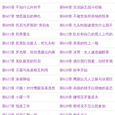
第605章 不知什么叫对手
第606章 浩克缺乏战斗经验
第607章 憎恶最后的挣扎
第608章 不被世俗所容纳的怪兽
第609章 托尼与罗斯的“亲切友
第610章 九头蛇能渗透凭什么我不
好”交流
能
第611章 药男重生
第612章 队长和自己的黑人上司的
小误会
第613章 把美队当敌人，把九头蛇
第614章 美美的吃上一顿
当亲爹
第615章 罗杰斯，给你透露点内幕
第616章 冰男：女人越老越醇香
消息
第617章 美队眼里的托尼
第618章 偶尔我行我素，但经常偶
尔
第619章 灭霸与洛基相互利用
第620章 纷争开始
第621章 洛基降临
第622章 鹰眼以凡人之躯与冰霜巨
人过两招
第623章 汗颜！对付鹰眼洛基竟然
第624章 高级的猎手以猎物的姿态
偷袭
出现
第625章 小露一手
第626章 娜塔莎罗曼诺夫
第627章 指派工作
第628章 斯塔克不怎么想参加