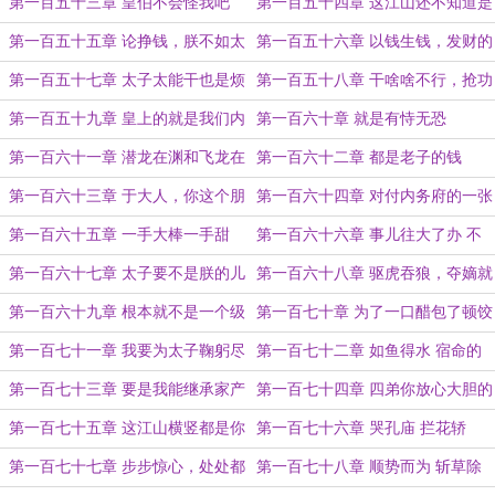
要硬
办
第一百五十三章 皇伯不会怪我吧
第一百五十四章 这江山还不知道是
谁的呢
第一百五十五章 论挣钱，朕不如太
第一百五十六章 以钱生钱，发财的
子
机会
第一百五十七章 太子太能干也是烦
第一百五十八章 干啥啥不行，抢功
恼
第一名
第一百五十九章 皇上的就是我们内
第一百六十章 就是有恃无恐
务府的
第一百六十一章 潜龙在渊和飞龙在
第一百六十二章 都是老子的钱
天
第一百六十三章 于大人，你这个朋
第一百六十四章 对付内务府的一张
友我交定了
表
第一百六十五章 一手大棒一手甜
第一百六十六章 事儿往大了办 不
枣，你想多了
怕你不干
第一百六十七章 太子要不是朕的儿
第一百六十八章 驱虎吞狼，夺嫡就
子就好了
是一场乱斗
第一百六十九章 根本就不是一个级
第一百七十章 为了一口醋包了顿饺
别的对手
子
第一百七十一章 我要为太子鞠躬尽
第一百七十二章 如鱼得水 宿命的
瘁
相遇
第一百七十三章 要是我能继承家产
第一百七十四章 四弟你放心大胆的
就好了
干，我和父皇给你撑腰
第一百七十五章 这江山横竖都是你
第一百七十六章 哭孔庙 拦花轿
的
第一百七十七章 步步惊心，处处都
第一百七十八章 顺势而为 斩草除