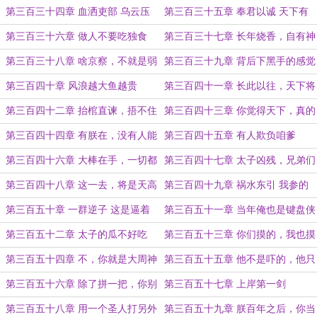
是我的
第三百三十四章 血洒吏部 乌云压
第三百三十五章 奉君以诚 天下有
城来
雪
第三百三十六章 做人不要吃独食
第三百三十七章 长年烧香，自有神
佛庇佑
第三百三十八章 啥京察，不就是弱
第三百三十九章 背后下黑手的感觉
化的年终考核吗
真好
第三百四十章 风浪越大鱼越贵
第三百四十一章 长此以往，天下将
不值陛下矣
第三百四十二章 抬棺直谏，捂不住
第三百四十三章 你觉得天下，真的
的盖子
有那么多海瑞吗
第三百四十四章 有朕在，没有人能
第三百四十五章 有人欺负咱爹
动得了你
第三百四十六章 大棒在手，一切都
第三百四十七章 太子凶残，兄弟们
是为了父皇
当报团取暖
第三百四十八章 这一去，将是天高
第三百四十九章 祸水东引 我参的
海阔
主要是太子
第三百五十章 一群逆子 这是逼着
第三百五十一章 当年俺也是键盘侠
朕亲自上场吗
第三百五十二章 太子的瓜不好吃
第三百五十三章 你们摸的，我也摸
的
第三百五十四章 不，你就是大周神
第三百五十五章 他不是吓的，他只
剑
是太激动
第三百五十六章 除了拼一把，你别
第三百五十七章 上岸第一剑
无选择
第三百五十八章 用一个圣人打另外
第三百五十九章 朕百年之后，你当