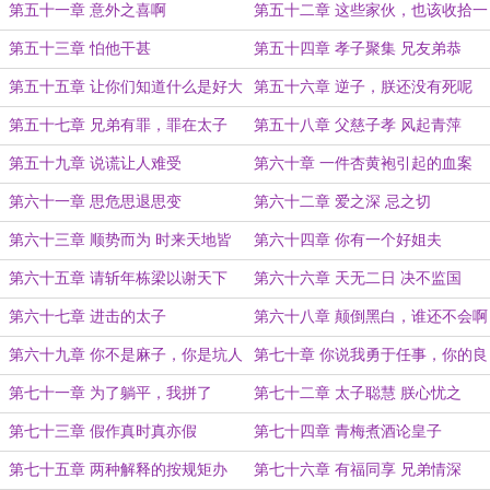
第五十一章 意外之喜啊
第五十二章 这些家伙，也该收拾一
顿了
第五十三章 怕他干甚
第五十四章 孝子聚集 兄友弟恭
第五十五章 让你们知道什么是好大
第五十六章 逆子，朕还没有死呢
哥
第五十七章 兄弟有罪，罪在太子
第五十八章 父慈子孝 风起青萍
第五十九章 说谎让人难受
第六十章 一件杏黄袍引起的血案
第六十一章 思危思退思变
第六十二章 爱之深 忌之切
第六十三章 顺势而为 时来天地皆
第六十四章 你有一个好姐夫
同力
第六十五章 请斩年栋梁以谢天下
第六十六章 天无二日 决不监国
第六十七章 进击的太子
第六十八章 颠倒黑白，谁还不会啊
第六十九章 你不是麻子，你是坑人
第七十章 你说我勇于任事，你的良
啊
心不痛吗
第七十一章 为了躺平，我拼了
第七十二章 太子聪慧 朕心忧之
第七十三章 假作真时真亦假
第七十四章 青梅煮酒论皇子
第七十五章 两种解释的按规矩办
第七十六章 有福同享 兄弟情深