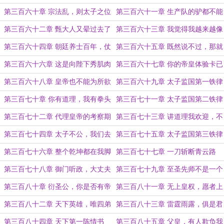
一个圣人
如何
第三百六十章 宗法乱，则太子之位
第三百六十一章 生产队的驴都不能
不稳
这样使唤吧
第三百六十二章 甄大人又晕过去了
第三百六十三章 我觉得我越来越像
老八了
第三百六十四章 朝廷养士百年，仗
第三百六十五章 既然说不过，那就
节死义，正在今日
打死再说
第三百六十六章 这是向陛下秀肌肉
第三百六十七章 你的帝皇体验卡已
经到账
第三百六十八章 皇帝也不能为所欲
第三百六十九章 太子监国第一铁律
为
第三百七十章 你有道理，我有拳头
第三百七十一章 太子监国第二铁律
第三百七十二章 代理皇帝的考察期
第三百七十三章 讲道理我欢迎，不
讲道理我还欢迎
第三百七十四章 太子不公，我们去
第三百七十五章 太子监国第三铁律
找陛下
第三百七十六章 整个乾坤都在我脚
第三百七十七章 一刀斩断青云路
下
第三百七十八章 御门听政，大丈夫
第三百七十九章 至圣先师不是一个
难保妻贤子孝
人的至圣先师
第三百八十章 衍圣公，你是否有帝
第三百八十一章 无上皇权，愿者上
皇之志
钩
第三百八十二章 天下英雄，唯四弟
第三百八十三章 雷霆雨露，俱是君
与操尔
恩
第三百八十四章 天下第一陈情书
第三百八十五章 父皇，有人欺负我