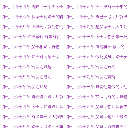
是敌人
是要夺位
第七百四十四章 给陛下一个废太子
第七百四十五章 天下没有三十年的
的理由
太上皇
第七百四十六章 从孝子到逆子的转
第七百四十七章 既已开弓，那就没
变
有回头的路
第七百四十八章 上眼药，就凭你们
第七百四十九章 慈父孝子，人生处
也配
处是舞台
第七百五十章 绵里藏针 有来有往
第七百五十一章 太子，你会来一场
玄武门吗
第七百五十二章 父子相疑，再也回
第七百五十三章 血雨将至 致命的
不到从前
威胁
第七百五十四章 知天时而顺天命
第七百五十五章 假死脱身，逆子安
敢欺朕
第七百五十六章 宫变之风起
第七百五十七章 宫变之云涌
第七百五十八章 宫变之电闪
第七百五十九章 宫变之雷鸣
第七百六十章 宫变之匕见
第七百六十一章 孤说他是假的，他
就是假的
第七百六十二章 道理讲不通，那就
第七百六十三章 玄武门有的，孤也
动刀兵
可以有
第七百六十四章 太子，知道谁让我
第七百六十五章 父皇，你让我很失
陷害你吗
望
第七百六十六章 有些事开了头就收
第七百六十七章 父皇，这江山最终
不了尾
都是我的
第七百六十八章 逆子，朕绝不会将
第七百六十九章 父皇，吾剑未尝不