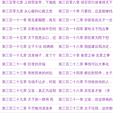
然唱反调
第三百零七章 上得罪皇帝，下激怒
第三百零八章 得百官行述者得天下
群臣
第三百零九章 从心腹到心腹之患
第三百一十章 只要找，总是能够找
到毛病的
第三百一十一章 再见索额图，真百
第三百一十二章 存留皆由太子一念
官行述
而决
第三百一十三章 京察也有操作空间
第三百一十四章 要给太子找点事
干，不能老想着篡位
第三百一十五章 天下悠悠众口，还
第三百一十六章 群臣要为陛下想
能硬得过朕的刀
第三百一十七章 父子斗法 咱俩都
第三百一十八章 我提建议我决定，
是君
谁敢不答应
第三百一十九章 没发锤子，发了个
第三百二十章 食君之禄 忠君之事
本
第三百二十一章 巨变的开端
第三百二十二章 事情可以大事化
小，但同样可以小事变大
第三百二十三章 突然而来的对抗
第三百二十四章 硬抗乾熙帝，太子
爷是不是疯了
第三百二十五章 当场不让步，对面
第三百二十六章 不但收拾你的人，
不留情（求双倍月票）
还要告你的状
第三百二十七章 父皇，真正为这朝
第三百二十八章 东宫多才俊 （求
廷好的只有咱俩
双倍月票啊）
第三百二十九章 天下第一牌局 死
第三百三十一章 父皇，你这饼画的
道友不死贫道
真圆
第三百三十二章 不尽银河滚滚来
第三百三十三章 太子坑我，这些都