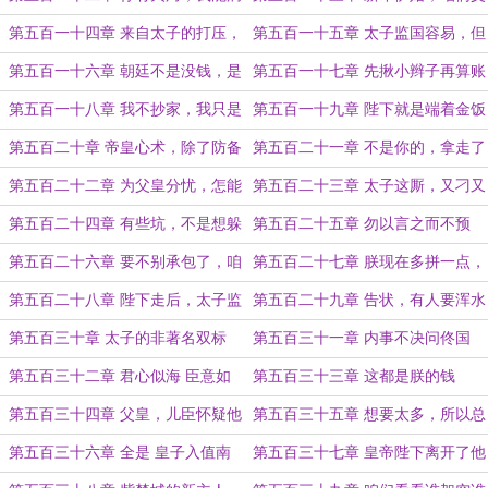
遁
子坦诚相见
第五百一十四章 来自太子的打压，
第五百一十五章 太子监国容易，但
就是这么小气
是当好家却难
第五百一十六章 朝廷不是没钱，是
第五百一十七章 先揪小辫子再算账
没有用好找钱的办法
第五百一十八章 我不抄家，我只是
第五百一十九章 陛下就是端着金饭
掘地三尺
碗要饭
第五百二十章 帝皇心术，除了防备
第五百二十一章 不是你的，拿走了
还是防备
烫手
第五百二十二章 为父皇分忧，怎能
第五百二十三章 太子这厮，又刁又
忘了这一帮兄弟
滑
第五百二十四章 有些坑，不是想躲
第五百二十五章 勿以言之而不预
就能够躲过去的
第五百二十六章 要不别承包了，咱
第五百二十七章 朕现在多拼一点，
们直接抄家吧
你往后就能少受些累
第五百二十八章 陛下走后，太子监
第五百二十九章 告状，有人要浑水
国当如何
摸鱼
第五百三十章 太子的非著名双标
第五百三十一章 内事不决问佟国
维，外事不决问朕
第五百三十二章 君心似海 臣意如
第五百三十三章 这都是朕的钱
风
第五百三十四章 父皇，儿臣怀疑他
第五百三十五章 想要太多，所以总
在搞破坏
怕失去的乾熙帝
第五百三十六章 全是 皇子入值南
第五百三十七章 皇帝陛下离开了他