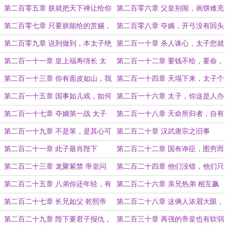
经的胡说八道
第二百零五章 朕就把天下禅让给你
第二百零六章 父皇别闹，画饼难充
饥
第二百零七章 只要朕能给的赏赐，
第二百零八章 夺嫡，开弓没有回头
你尽管说
箭
第二百零九章 说到做到，本太子绝
第二百一十章 杀人诛心，太子您就
不撒谎
给条活路吧
第二百一十一章 皇上福寿绵长 太
第二百一十二章 要钱不给，要命，
子神佛保佑
你也没辙儿
第二百一十三章 你有面皮如山，我
第二百一十四章 天塌下来，太子个
有怨念似海
最高
第二百一十五章 国事如儿戏，如何
第二百一十六章 太子，你这是人办
能君临天下
的事吗
第二百一十七章 夺嫡第一战 太子
第二百一十八章 天命所归者，自有
被弹劾了
神佛保佑
第二百一十九章 不是笨，是其心可
第二百二十章 汉武唐宗之旧事
诛
第二百二十一章 此子最肖陛下
第二百二十二章 国有诤臣，图穷而
匕现
第二百二十三章 龙聚紫禁 帝皇问
第二百二十四章 他们没错，他们只
心
是需要多学习
第二百二十五章 八弟你还年轻，有
第二百二十六章 亲兄热弟 相互飙
些事情把握不住
戏
第二百二十七章 长兄如父 乾熙帝
第二百二十八章 这俩人浓眉大眼，
的任务
正好用来当枪
第二百二十九章 陛下要君子报仇，
第二百三十章 再强的帝皇也有软弱