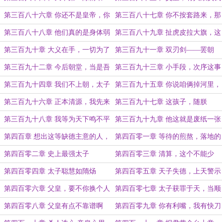
第三百八十六章 你还不是皇帝，你
第三百八十七章 你不按套路来，那
操皇帝的心干嘛
我也不按套路走
第三百八十八章 他们真的是身体弱
第三百八十九章 扯虎皮拉大旗，这
不经打
个咱也会
第三百九十章 大义在手，一切为了
第三百九十一章 双刃剑——罢朝
朝廷
第三百九十二章 今后朝堂，当是吾
第三百九十三章 小手段，次序这事
辈天下
很重要
第三百九十四章 我们不上朝，太子
第三百九十五章 你说咱俩掉河里，
你自己玩去吧
陛下会救谁
第三百九十六章 正本清源，我先来
第三百九十七章 这孩子，随朕
一套组合拳
第三百九十八章 我等为天下鸣不平
第三百九十九章 他这就是废纸一张
第四百章 想出这等缺德主意的人，
第四百零一章 等待的煎熬，落地的
真是不当人子
靴子
第四百零二章 史上最强太子
第四百零三章 清算，这个不能少
第四百零四章 太子聪慧如隋炀
第四百零五章 天子失德，上天警示
第四百零六章 父皇，要不你换个人
第四百零七章 太子获罪于天，当顺
监国
天应人更换之
第四百零八章 父皇有点不靠谱啊
第四百零九章 你有利嘴，我有快刀