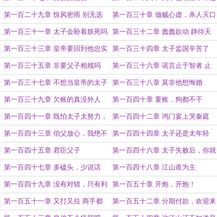
太子
第一百二十九章 惊风密雨 别无选
第一百三十章 做贼心虚，杀人灭口
择
第一百三十一章 太子会盼着朕死吗
第一百三十二章 蠢蠢欲动 静待天
时
第一百三十三章 皇帝要回到他忠实
第一百三十四章 太子监国辛苦了
的紫禁城
第一百三十五章 非要父子相残吗
第一百三十六章 谣言止于智者 止
于不了智障
第一百三十七章 不想当皇帝的太子
第一百三十八章 莫非他想悔婚
不是好太子
第一百三十九章 欠账的真没外人
第一百四十章 要账，狗都不干
第一百四十一章 既怕太子太努力，
第一百四十二章 鸿门宴上哭秦庭
又嫌太子太安逸
第一百四十三章 伯父放心，我绝不
第一百四十四章 太子还是太年轻
催债
第一百四十五章 君臣父子
第一百四十六章 太子失败后，你就
可以登场了
第一百四十七章 多磕头，少说话
第一百四十八章 江山谁为主
第一百四十九章 没有对错，只有利
第一百五十章 开炮，开炮！
益
第一百五十一章 又打又拉 两手都
第一百五十二章 分期付款，欢迎来