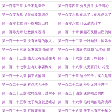
个太子
第一百零三章 太子不是皇帝
第一百零四章 分头押注 太子可心
安
第一百零五章 父皇你要靠谱点
第一百零六章 他认了，他竟然认了
第一百零七章 你不按规矩出牌
第一百零八章 什么是统计学
第一百零九章 让数据来说话
第一百一十章 搬起石头砸自己的脚
第一百一十一章 没有永远的敌人，
第一百一十二章 一叶知秋，惊风未
没有永远的朋友
动蝉先晓
第一百一十三章 兄友弟恭 偷偷挖
第一百一十四章 你坑我 我坑你 躺
坑
平人生甜蜜蜜
第一百一十五章 孩儿没有经受住考
第一百一十六章 监国，狗都不干
验
第一百一十七章 总有好事要到来
第一百一十八章 人无百日好 花无
百日红
第一百一十九章 躺平式监国
第一百二十章 这个逆子，实在是可
恶
第一百二十一章 有点坑儿子啊
第一百二十二章 圣明无过于陛下
第一百二十三章 按时坐班，过时不
第一百二十四章 送到嘴边的肉
候
第一百二十五章 太子简直就是瞎胡
第一百二十六章 拖时间的最高境界
闹
第一百二十七章 打脸要当面
第一百二十八章 天下岂有三十年之