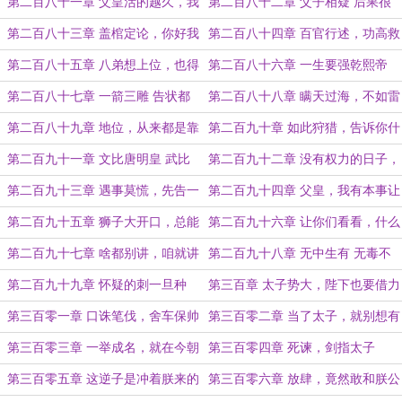
下无对错
为我辩经
第二百八十一章 父皇活的越久，我
第二百八十二章 父子相疑 后果很
的机会就越大
严重
第二百八十三章 盖棺定论，你好我
第二百八十四章 百官行述，功高救
好大家好
驾
第二百八十五章 八弟想上位，也得
第二百八十六章 一生要强乾熙帝
问问哥哥们同意不同意
第二百八十七章 一箭三雕 告状都
第二百八十八章 瞒天过海，不如雷
是为你好
霆万钧
第二百八十九章 地位，从来都是靠
第二百九十章 如此狩猎，告诉你什
实力争取来的
么是真理
第二百九十一章 文比唐明皇 武比
第二百九十二章 没有权力的日子，
唐太宗
朕绝对不能过
第二百九十三章 遇事莫慌，先告一
第二百九十四章 父皇，我有本事让
状再说
我来
第二百九十五章 狮子大开口，总能
第二百九十六章 让你们看看，什么
吃到肉
是规规矩矩玩套路
第二百九十七章 啥都别讲，咱就讲
第二百九十八章 无中生有 无毒不
流程
丈夫
第二百九十九章 怀疑的刺一旦种
第三百章 太子势大，陛下也要借力
下，它总是会发芽
打力
第三百零一章 口诛笔伐，舍车保帅
第三百零二章 当了太子，就别想有
好日子过
第三百零三章 一举成名，就在今朝
第三百零四章 死谏，剑指太子
第三百零五章 这逆子是冲着朕来的
第三百零六章 放肆，竟然敢和朕公