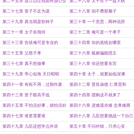
第二十五章 这江山让我如何放心交
第二十六章 太子在下一盘大棋
给他
第二十七章 竖子不足为谋
第二十八章 咱不费那脑子
第二十九章 真当我是软柿子
第三十章 一个意思，两种说辞
第三十一章 太子奈我何
第三十二章 俺可是一个孝子
第三十三章 告状俺可是专业的
第三十四章 你的底线在哪里
第三十五章 父慈子孝
第三十六章 狐媚偏能惑主
第三十七章 真不想做事
第三十八章 你还想要东宫
第三十九章 帝心似海 天日昭昭
第四十章 太子，就要如临深渊
第四十一章 有权不用，过期作废
第四十二章 贤良淑德 仁厚宽和
第四十三章 竖子眼高手低
第四十四章 团购这不就来了
第四十五章 不怕没好事，就怕没好
第四十六章 进难退亦难 忠孝难两
人
全
第四十七章 谁更需要谁
第四十八章 儿臣想要挑战一下自己
的软肋
第四十九章 儿臣还想学点外语
第五十章 不问对错，只求心安