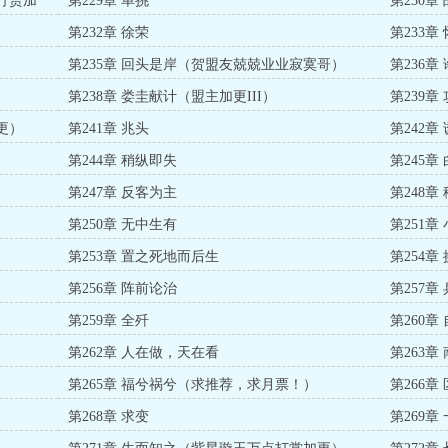
打赏加
第229章 单挑
第230章
第232章 徐荣
第233
更）
第235章 回头是岸（贺盟友兢兢业业寂寞哥）
第236章
第238章 娄圭献计（盟主加更III）
第239
更）
第241章 兆头
第242章
第244章 稍纵即失
第245
第247章 反客为主
第248章
第250章 无中生有
第251章
第253章 置之死地而后生
第254章
第256章 阵前论治
第257章
第259章 全歼
第260
第262章 人在做，天在看
第263章
第265章 福兮祸兮（求推荐，求月票！）
第266
第268章 求变
第269