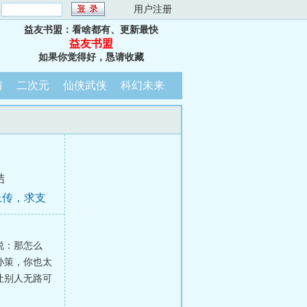
：
用户注册
益友书盟：看啥都有、更新最快
益友书盟
如果你觉得好，恳请收藏
情
二次元
仙侠武侠
科幻未来
结
上传，求支
说：那怎么
孙策，你也太
让别人无路可