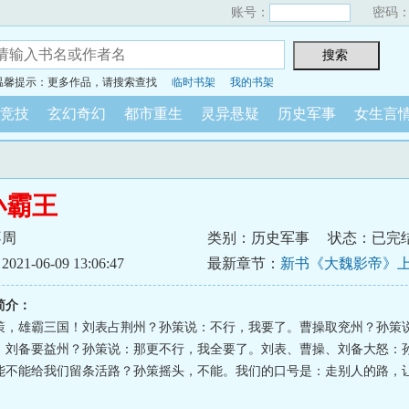
账号：
密码
温馨提示：更多作品，请搜索查找
临时书架
我的书架
竞技
玄幻奇幻
都市重生
灵异悬疑
历史军事
女生言
小霸王
不周
类别：历史军事
状态：已完
1-06-09 13:06:47
最新章节：
新书《大魏影帝》
持！
简介：
策，雄霸三国！刘表占荆州？孙策说：不行，我要了。曹操取兖州？孙策
。刘备要益州？孙策说：那更不行，我全要了。刘表、曹操、刘备大怒：
能不能给我们留条活路？孙策摇头，不能。我们的口号是：走别人的路，