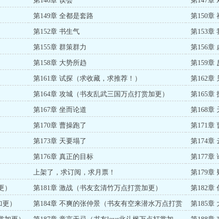
第146章 误会
第147章
第149章 全都是套路
第150章
第152章 书生气
第153章
第155章 群策群力
第156章
第158章 大势所趋
第159章
第161章 试探（求收藏，求推荐！）
第162章
第164章 攻城（书友乱武三国万点打赏加更）
第165章
第167章 坐而论道
第168
第170章 曹操跑了
第171章
第173章 天要塌了
第174
第176章 真正的目标
第177章
上架了，求订阅，求月票！
第179
更）
第181章 激战（书友玄清竹万点打赏加更）
第182
加更）
第184章 不爽的张仲景（书友有空来潜水万点打赏
第185
加更）
加更）