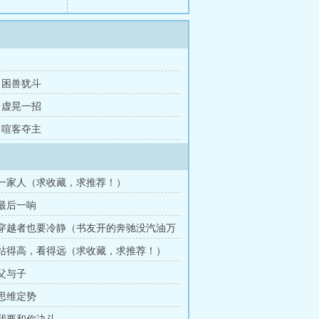
章 困兽犹斗
章 虚晃一招
章 喧客夺主
章 一家人（求收藏，求推荐！）
 最后一响
章 穿越者也要冷静（书友开的奔驰没汽油万
更）
章 站得高，看得远（求收藏，求推荐！）
 父与子
 思维定势