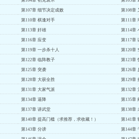
第104章 初见袁术
第105章
第107章 细节决定成败
第108章
第110章 棋逢对手
第111章
第113章 奸雄
第114章
第116章 应变
第117章
）
第119章 一步杀十人
第120章
第122章 临阵教子
第123章
第125章 突袭
第126章
第128章 大获全胜
第129章
第131章 大家气派
第132章
第134章 逼降
第135章
第137章 讲武堂
第138章
第140章 提高门槛（求推荐，求收藏！）
第141章
第143章 分谤
第144章