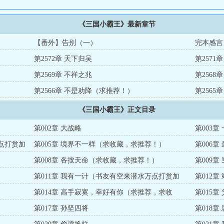
《三国小霸王》最新章节
【番外】告别（一）
完本感言
第2572章 天下归吴
第2571
第2569章 不祥之兆
第2568
第2566章 不是劝降（求推荐！）
第2565
《三国小霸王》正文目录
第002章 大战略
第003
万点打赏加
第005章 境界不一样（求收藏，求推荐！）
第006章
第008章 各按天命（求收藏，求推荐！）
第009
点打赏加
第011章 我有一计（书友有空来潜水万点打赏加
第012
更）
第014章 高手寂寞，幸好有你（求推荐，求收
第015章
藏！）
第017章 孙坚四将
第018章