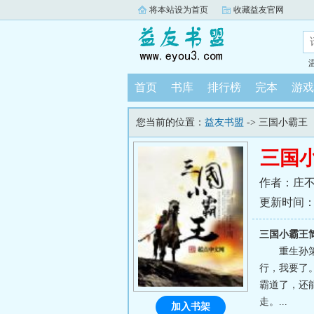
将本站设为首页
收藏益友官网
首页
书库
排行榜
完本
游戏
您当前的位置：
益友书盟
-> 三国小霸王
三国
作者：庄
更新时间：202
三国小霸王
重生孙
行，我要了
霸道了，还
走。...
加入书架