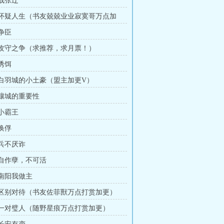
 战张辽
章 怀疑人生（书友兢兢业业寂寞哥万点加
 诤臣
章 攻守之争（求推荐，求月票！）
 诱饵
章 白羽城的小土豪（盟主加更V）
 穰城的重要性
 小霸王
 换俘
 兵不厌诈
章 自作孽，不可活
 南阳我做主
章 区别对待（书友佐菲獸万点打赏加更）
章 一对璧人（随野星痕万点打赏加更）