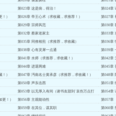
第020章 偷梁换柱
第021章
第023章 这是病，得治！
第024章
更！）
第026章 帝王心术（求收藏，求推荐！）
第027章
第029章 宗师风范
第030章
第032章 蔡家老家主
第033
第035章 同僚相煎（求推荐，求收藏）
第036章
第038章 心有灵犀一点通
第039章
第041章 水师（求推荐，求收藏！）
第042
第044章 进退两难
第045
藏！）
第047章 沔南名士黄承彦（求推荐，求收藏！）
第048章
第050章 声东击西
第051
第053章 以无厚入有间（谢书友甜到`哀伤万点打
第054章
赏）
赏加更！）
第056章 主观能动性
第057章
）
第059章 在其位，谋其职
第060章