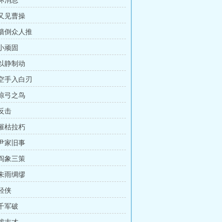
 坏消息
 又见曹操
 墙倒众人推
 小顽固
 以静制动
 空手入白刃
 惊弓之鸟
 反击
 摧枯拉朽
 尹家旧事
 阎象三策
 未雨绸缪
 轻侠
 千军破