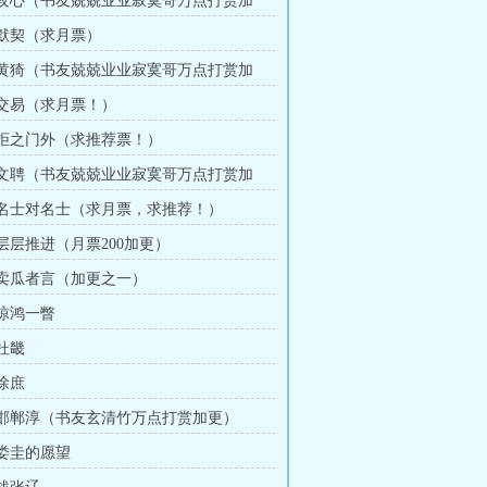
章 攻心（书友兢兢业业寂寞哥万点打赏加
章 默契（求月票）
章 黄猗（书友兢兢业业寂寞哥万点打赏加
章 交易（求月票！）
章 拒之门外（求推荐票！）
章 文聘（书友兢兢业业寂寞哥万点打赏加
章 名士对名士（求月票，求推荐！）
 层层推进（月票200加更）
章 卖瓜者言（加更之一）
 惊鸿一瞥
 杜畿
 徐庶
章 邯郸淳（书友玄清竹万点打赏加更）
 娄圭的愿望