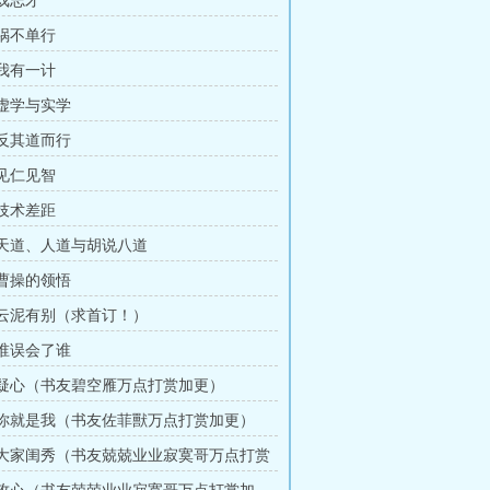
 戏志才
 祸不单行
 我有一计
 虚学与实学
 反其道而行
 见仁见智
 技术差距
章 天道、人道与胡说八道
 曹操的领悟
章 云泥有别（求首订！）
 谁误会了谁
章 疑心（书友碧空雁万点打赏加更）
章 你就是我（书友佐菲獸万点打赏加更）
章 大家闺秀（书友兢兢业业寂寞哥万点打赏