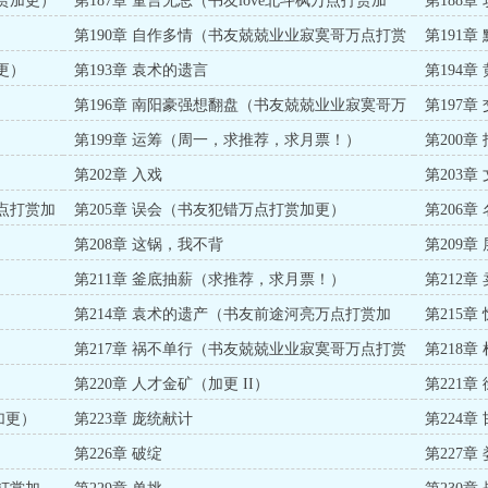
打赏加更）
第187章 童言无忌（书友love北斗枫万点打赏加
第188
更）
更）
第190章 自作多情（书友兢兢业业寂寞哥万点打赏
第191
加更）
更）
第193章 袁术的遗言
第194
更）
第196章 南阳豪强想翻盘（书友兢兢业业寂寞哥万
第197
点打赏加更）
第199章 运筹（周一，求推荐，求月票！）
第200
）
第202章 入戏
第203
更）
万点打赏加
第205章 误会（书友犯错万点打赏加更）
第206
第208章 这锅，我不背
第209章
第211章 釜底抽薪（求推荐，求月票！）
第212
第214章 袁术的遗产（书友前途河亮万点打赏加
第215章
更）
第217章 祸不单行（书友兢兢业业寂寞哥万点打赏
第218章
加更）
第220章 人才金矿（加更 II）
第221章
加更）
第223章 庞统献计
第224
第226章 破绽
第227章