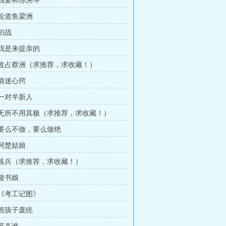
 我要和你决斗
 论道鱼梁洲
 初战
 我是来提亲的
章 攻占蔡洲（求推荐，求收藏！）
 情迷心窍
 一对半新人
章 无所不用其极（求推荐，求收藏！）
章 要么不做，要么做绝
 阿楚姑娘
章 练兵（求推荐，求收藏！）
 读书娘
 《考工记图》
 熊孩子庞统