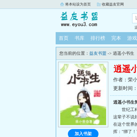
将本站设为首页
收藏益友官网
首页
书库
排行榜
完本
游戏
您当前的位置：
益友书盟
-> 逍遥小书生
逍遥
作者：荣
更新时间：202
逍遥小书生
世纪工
这辈子不说
在这个世界
挥：“绑了
加入书架