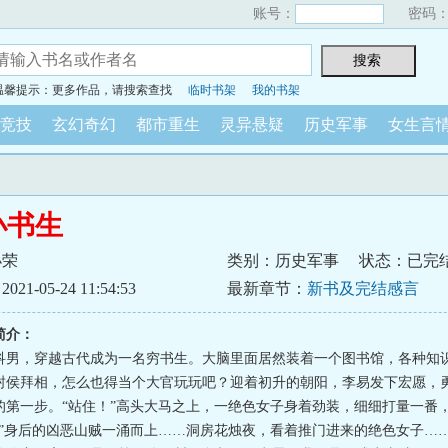
账号：
密码
温馨提示：更多作品，请搜索查找
临时书架
我的书架
竞技
玄幻奇幻
都市重生
灵异悬疑
历史军事
女生言
小书生
小荣
类别：历史军事
状态：已完
1-05-24 11:54:53
最新章节：
新书及完结感言
简介：
科男，穿越古代成为一名穷书生。大脑里面居然装着一个图书馆，各种知
封侯拜相，怎么也得当个大官玩玩吧？迎着初升的朝阳，李易发下宏愿，
的第一步。“站住！”高头大马之上，一绝色女子身着劲装，细细打量一番
！”身后的凶恶山贼一涌而上……洞房花烛夜，看着推门进来的绝色女子…