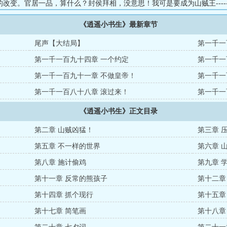
改变。官居一品，算什么？封侯拜相，没意思！我可是要成为山贼王-----
大家加群！（另：本书轻松使用，切勿较真！）...
《逍遥小书生》最新章节
尾声【大结局】
第一千一
第一千一百九十四章 一个约定
第一千一
第一千一百九十一章 不做皇帝！
第一千一
第一千一百八十八章 滚过来！
第一千一
《逍遥小书生》正文目录
第二章 山贼凶猛！
第三章 
第五章 不一样的世界
第六章 
第八章 施计偷鸡
第九章 
第十一章 反常的熊孩子
第十二章
第十四章 抓个现行
第十五章
第十七章 简笔画
第十八章