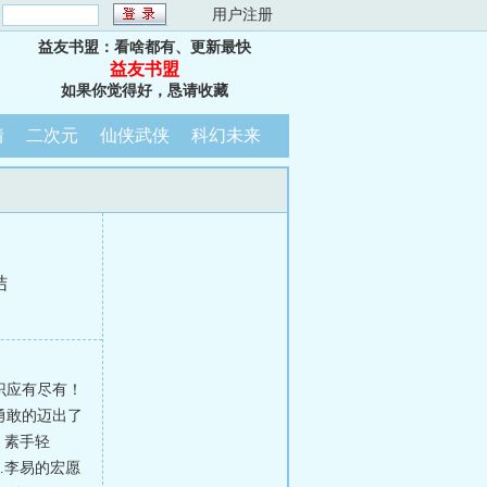
：
用户注册
益友书盟：看啥都有、更新最快
益友书盟
如果你觉得好，恳请收藏
情
二次元
仙侠武侠
科幻未来
结
识应有尽有！
勇敢的迈出了
，素手轻
…李易的宏愿