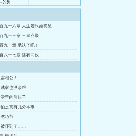
-的男
百九十六章 人生若只如初见
百九十三章 三皇齐聚！
百九十章 承认了吧！
百八十七章 还有同伙！
压寨相公！
山贼家也没余粮
学堂里的熊孩子
 怕是真有几分本事
 乞巧节
 被吓到了……