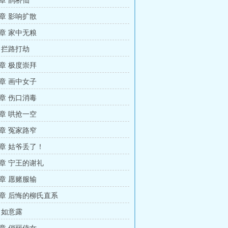
章 鹊桥仙
章 影响扩散
章 家中无粮
 拦路打劫
章 极度崇拜
章 画中女子
章 伤口消毒
章 哄抢一空
章 冤家路窄
章 姑爷丢了！
章 宁王的谢礼
章 愿赌服输
章 后悔的柳氏直系
 如意露