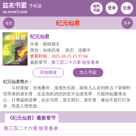
益友书盟
手机版
临时
登录
注册
书架
m.eyou3.com
纪元仙君
返回
菜单
纪元仙君
作者：暗狱领主
类别：仙侠武侠
状态：连载中
更新时间：2025-10-15 15:37:04
最新章节：
第三百二十六章 纷至沓来
开始阅读
加入书架
纪元仙君简介：
斗转星移，沧海桑田，漫漫长生路，能有几人走到终点？穿梭时
空而来的凌长青，在这危机四伏的宏大仙道世界，只能持如履薄冰
心，行勇猛精进事，步步为营，逆天而行。凌长青：修仙不是打打杀
杀，而是人情世故。...
《纪元仙君》最新章节
第三百二十六章 纷至沓来