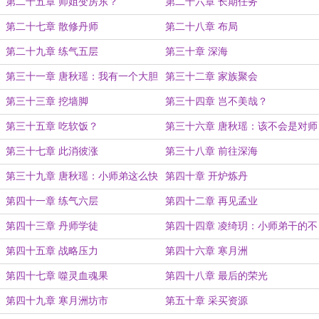
第二十五章 师姐变房东？
第二十六章 长期任务
第二十七章 散修丹师
第二十八章 布局
第二十九章 练气五层
第三十章 深海
第三十一章 唐秋瑶：我有一个大胆
第三十二章 家族聚会
的想法……
第三十三章 挖墙脚
第三十四章 岂不美哉？
第三十五章 吃软饭？
第三十六章 唐秋瑶：该不会是对师
姐有非分之想吧？
第三十七章 此消彼涨
第三十八章 前往深海
第三十九章 唐秋瑶：小师弟这么快
第四十章 开炉炼丹
就不行啦？
第四十一章 练气六层
第四十二章 再见孟业
第四十三章 丹师学徒
第四十四章 凌绮玥：小师弟干的不
错！
第四十五章 战略压力
第四十六章 寒月洲
第四十七章 噬灵血魂果
第四十八章 最后的荣光
第四十九章 寒月洲坊市
第五十章 采买资源