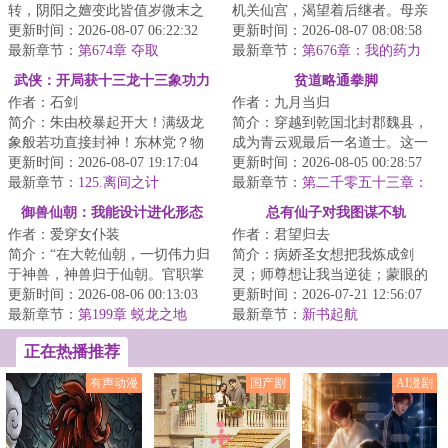
转，阴阳之嬗变此皆值岁微末之
机关仙宫，渴望着后继者。母亲
绩耳……这是一个少年穿越两界
更新时间：2026-08-07 06:22:32
舍命争取，获得仙宫宝印，临死
更新时间：2026-08-07 08:08:58
修仙，摸索成为【...
最新章节：
第674章 夺取
前留给了宁拙。...
最新章节：
第676章：我的药力
呢？！
武侠：开局获十三龙十三象功力
贫道略通拳脚
作者：石剑
作者：九月当归
简介：朱由校暴起开大！满级龙
简介：穿越到乾国北封郡魏县，
象般若功直接封神！东林党？物
成为青云观最后一名道士。这一
理超度！魏忠贤？连窝端！八旗
更新时间：2026-08-07 19:17:04
脉的道术有些难练，李言初只想
更新时间：2026-08-05 00:28:57
入关？追着打到...
最新章节：
125.离间之计
打坐炼丹，早日...
最新章节：
第二千零五十三章：
撼天
御兽仙朝：我能设计进化形态
总有仙子对我图谋不轨
作者：爱穿女仆装
作者：君望归去
简介：“在大乾仙朝，一切伟力归
简介：病娇圣女想把我炼成剑
于神兽，神兽归于仙朝。官职掌
灵；师尊想让我当逆徒；蒙眼的
【神兽】，神兽掌【天地权
更新时间：2026-08-06 00:13:03
剑仙师姐想让我当奴隶；青丘的
更新时间：2026-07-21 12:56:07
柄】。有的【兽】...
最新章节：
第199章 蜕龙之地
狐狸精馋我的身子...
最新章节：
新书起航
正在热播推荐
有声动漫
国产剧
AI漫剧