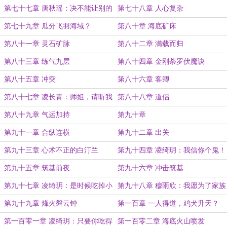
第七十七章 唐秋瑶：决不能让别的
第七十八章 人心复杂
狐媚子捷足先登……
第七十九章 瓜分飞羽海域？
第八十章 海底矿床
第八十一章 灵石矿脉
第八十二章 满载而归
第八十三章 练气九层
第八十四章 金刚荼罗伏魔诀
第八十五章 冲突
第八十六章 客卿
第八十七章 凌长青：师姐，请听我
第八十八章 道侣
狡辩！
第八十九章 气运加持
第九十章
第九十一章 合纵连横
第九十二章 出关
第九十三章 心术不正的白汀兰
第九十四章 凌绮玥：我信你个鬼！
第九十五章 筑基前夜
第九十六章 冲击筑基
第九十七章 凌绮玥：是时候吃掉小
第九十八章 穆雨欣：我愿为了家族
师弟了？
牺牲！
第九十九章 烽火磐云钟
第一百章 一人得道，鸡犬升天？
第一百零一章 凌绮玥：只要你吃得
第一百零二章 海底火山喷发