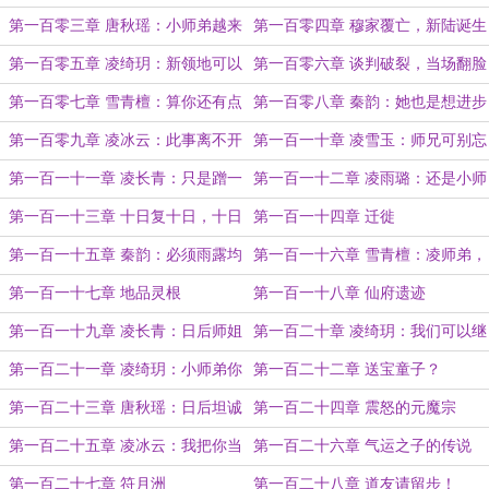
消！
第一百零三章 唐秋瑶：小师弟越来
第一百零四章 穆家覆亡，新陆诞生
越能干了！
第一百零五章 凌绮玥：新领地可以
第一百零六章 谈判破裂，当场翻脸
叫长青洲！
第一百零七章 雪青檀：算你还有点
第一百零八章 秦韵：她也是想进步
良心！
的……
第一百零九章 凌冰云：此事离不开
第一百一十章 凌雪玉：师兄可别忘
公子帮忙！
了十日之约！
第一百一十一章 凌长青：只是蹭一
第一百一十二章 凌雨璐：还是小师
蹭而已。
弟能干！
第一百一十三章 十日复十日，十日
第一百一十四章 迁徙
何其多……
第一百一十五章 秦韵：必须雨露均
第一百一十六章 雪青檀：凌师弟，
沾！
你也不想……
第一百一十七章 地品灵根
第一百一十八章 仙府遗迹
第一百一十九章 凌长青：日后师姐
第一百二十章 凌绮玥：我们可以继
就知道了！
续深入……
第一百二十一章 凌绮玥：小师弟你
第一百二十二章 送宝童子？
是我的人了……
第一百二十三章 唐秋瑶：日后坦诚
第一百二十四章 震怒的元魔宗
相见的时候多了去……
第一百二十五章 凌冰云：我把你当
第一百二十六章 气运之子的传说
道侣，你却想……
第一百二十七章 符月洲
第一百二十八章 道友请留步！