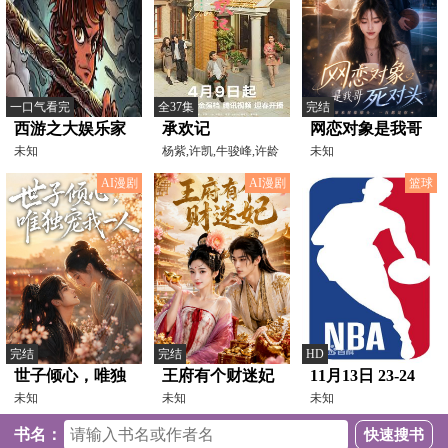
一口气看完
全37集
完结
西游之大娱乐家
承欢记
网恋对象是我哥
未知
杨紫,许凯,牛骏峰,许龄
死对头
未知
月,张耀,何赛飞,姚安
AI漫剧
AI漫剧
篮球
完结
完结
HD
世子倾心，唯独
王府有个财迷妃
11月13日 23-24
宠我一人
未知
未知
赛季NBA常规赛
未知
掘金VS火箭
书名：