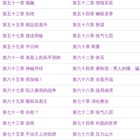
第五十一章 觊觎
第五十二章 情报买卖
第五十三章 拒绝
第五十四章 幽暗灵界
第五十五章 精品筑基丹
第五十六章 密谋
第五十七章 接连突破
第五十八章 练气七层
第五十九章 半日闲
第六十章 商量
第六十一章 表面上的风平浪静
第六十二章 收买
第六十三章 神秘丹经
第六十四章 唐秋瑶：男人的嘴，骗
人的鬼！
第六十五章 得加钱！
第六十六章 全面开战
第六十七章 陷入僵局的战争
第六十八章 战局崩溃
第六十九章 隆桓岛易主
第七十章 消化整合
第七十一章 合租？
第七十二章 练气八层
第七十三章 游商
第七十四章 外面的世界
第七十五章 不信天上掉馅饼
第七十六章 压力山大