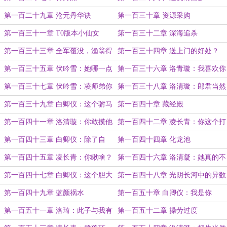
第一百二十九章 沧元丹华诀
第一百三十章 资源采购
第一百三十一章 T0版本小仙女
第一百三十二章 深海追杀
第一百三十三章 全军覆没，渔翁得
第一百三十四章 送上门的好处？
利
第一百三十五章 伏吟雪：她哪一点
第一百三十六章 洛青璇：我喜欢你
不如那个狐媚子？
就行了！
第一百三十七章 伏吟雪：凌师弟你
第一百三十八章 洛清璇：郎君当然
摊上大事了？
是和我一起睡！
第一百三十九章 白卿仪：这个驸马
第一百四十章 藏经殿
我认了！
第一百四十一章 洛清璇：你敢摸他
第一百四十二章 凌长青：你这个打
试试？
架，它正经吗？
第一百四十三章 白卿仪：除了自
第一百四十四章 化龙池
己，谁都甭想来打主意！
第一百四十五章 凌长青：你瞅啥？
第一百四十六章 洛清凝：她真的不
配！
第一百四十七章 白卿仪：这个胆大
第一百四十八章 光阴长河中的异数
妄为的家伙……
何在？
第一百四十九章 蓝颜祸水
第一百五十章 白卿仪：我是你
姨……
第一百五十一章 洛琦：此子与我有
第一百五十二章 操劳过度