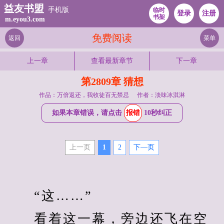
益友书盟
手机版
临时
登录
注册
书架
m.eyou3.com
免费阅读
返回
菜单
上一章
查看最新章节
下一章
第2809章 猜想
作品：万倍返还，我收徒百无禁忌
作者：淡味冰淇淋
如果本章错误，请点击
报错
10秒纠正
上一页
1
2
下—页
　　“这……”
　　看着这一幕，旁边还飞在空