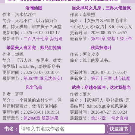
沧澜仙图
当众掉马女儿身，三界大佬抢疯
作者：洛水忆浮生
作者：南星照
了
简介：天地不仁，以万物为刍
简介：【女扮男装+御兽毛茸茸
狗。惊天棋局，谁在执子？庙堂
+团宠万人迷+双洁】&lt;br/&gt;女
与江湖、热血与阴谋、爱情与背
更新时间：2026-08-02 00:03:17
扮男装苟仙门，谁知师妹捧着孕
更新时间：2026-08-06 17:45:57
叛、血海深仇与儿...
最新章节：
二百八十七章 弃冠逼
肚上门：“师...
最新章节：
第292章 登基！登上帝
宫义何辞
王之位
笨蛋美人当团宠，师兄们抢疯
秋风扫洛叶
作者：燃枫
作者：阿金皮皮
了！
简介：【万人迷、多男主、雄竞
简介：线上的测试书...
修罗场】&lt;br/&gt;舒晩昭穿书
了。&lt;br/&gt;原主作恶多端，娇
更新时间：2026-08-07 00:18:04
更新时间：2026-07-31 17:05:47
纵任性。&l...
最新章节：
第367章 继兄沈长安1
最新章节：
第五十三章 以心镇魔
凡尘飞仙
武侠：穿越令狐冲，这次我想当
作者：齐甲
作者：落木
个人
简介：一个普通的农村少年，偶
简介：【武侠同人+弥补遗憾+完
然得到聚宝盆，凭借其复制能
美结局】&lt;br/&gt;令狐风穿越
力，得到海量资源，走上修行一
更新时间：2026-08-01 18:19:51
了。&lt;br/&gt;一觉醒来，穿成了
更新时间：2026-07-27 19:09:24
途……仙路悠悠，...
最新章节：
第2460章 脏器道果
金书第一白...
最新章节：
第377章 一切之真相
书名：