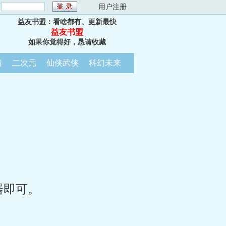
：
用户注册
益友书盟：看啥都有、更新最快
益友书盟
如果你觉得好，恳请收藏
情
二次元
仙侠武侠
科幻未来
器即可。