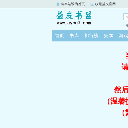
将本站设为首页
收藏益友官网
首页
书库
排行榜
完本
游戏
然
（温馨
（