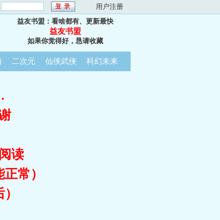
：
用户注册
益友书盟：看啥都有、更新最快
益友书盟
如果你觉得好，恳请收藏
情
二次元
仙侠武侠
科幻未来
…
谢
阅读
能正常）
后）