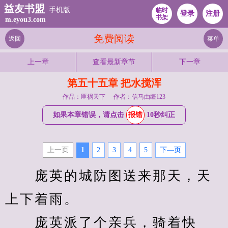
益友书盟
手机版
临时
登录
注册
书架
m.eyou3.com
免费阅读
返回
菜单
上一章
查看最新章节
下一章
第五十五章 把水搅浑
作品：匪祸天下
作者：信马由缰123
如果本章错误，请点击
报错
10秒纠正
上一页
1
2
3
4
5
下—页
　　庞英的城防图送来那天，天
上下着雨。
　　庞英派了个亲兵，骑着快