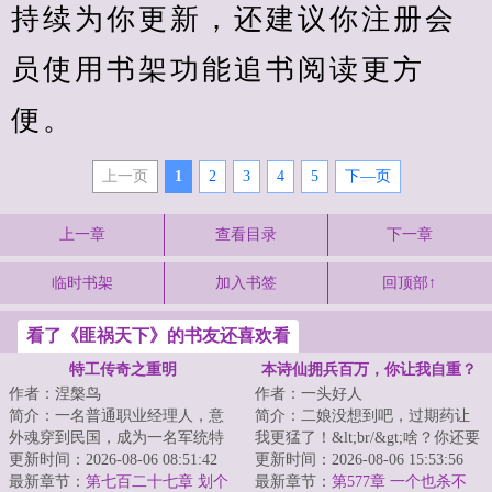
持续为你更新，还建议你注册会
员使用书架功能追书阅读更方
便。
上一页
1
2
3
4
5
下—页
上一章
查看目录
下一章
临时书架
加入书签
回顶部↑
看了《匪祸天下》的书友还喜欢看
特工传奇之重明
本诗仙拥兵百万，你让我自重？
作者：涅槃鸟
作者：一头好人
简介：一名普通职业经理人，意
简介：二娘没想到吧，过期药让
外魂穿到民国，成为一名军统特
我更猛了！&lt;br/&gt;啥？你还要
工，没有金手指，凭借前世的信
更新时间：2026-08-06 08:51:42
和兄长抢我驸马之位？&lt;br/&gt;
更新时间：2026-08-06 15:53:56
息，依靠自己的...
最新章节：
第七百二十七章 划个
给脸不要...
最新章节：
第577章 一个也杀不