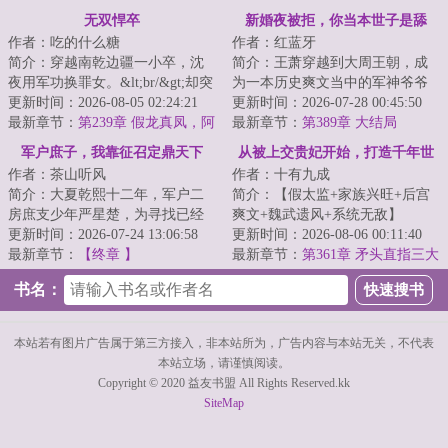
道吧
了！
无双悍卒
新婚夜被拒，你当本世子是舔
作者：吃的什么糖
作者：红蓝牙
狗？
简介：穿越南乾边疆一小卒，沈
简介：王萧穿越到大周王朝，成
夜用军功换罪女。&lt;br/&gt;却突
为一本历史爽文当中的军神爷爷
然发现自己温柔的大嫂、三年前
更新时间：2026-08-05 02:24:21
的留京质子。&lt;br/&gt;留京二十
更新时间：2026-07-28 00:45:50
上门退婚的...
最新章节：
第239章 假龙真凤，阿
年，朝廷百...
最新章节：
第389章 大结局
朵当众受不住了
军户庶子，我靠征召定鼎天下
从被上交贵妃开始，打造千年世
作者：茶山听风
作者：十有九成
家
简介：大夏乾熙十二年，军户二
简介：【假太监+家族兴旺+后宫
房庶支少年严星楚，为寻找已经
爽文+魏武遗风+系统无敌】
六年了无音讯的父亲，踏上了游
更新时间：2026-07-24 13:06:58
&lt;br/&gt;苏牧穿越大夏，被亲娘
更新时间：2026-08-06 00:11:40
学寻亲之旅。恰...
最新章节：
【终章 】
打包送进皇宫当...
最新章节：
第361章 矛头直指三大
势力
书名：
本站若有图片广告属于第三方接入，非本站所为，广告内容与本站无关，不代表
本站立场，请谨慎阅读。
Copyright © 2020 益友书盟 All Rights Reserved.kk
SiteMap