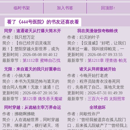
临时书架
加入书签
回顶部↑
看了《444号医院》的书友还喜欢看
同穿：速通诸天从打爆大筒木开
我在美漫做惊奇蜘蛛侠
作者：我只想万定
作者：幻灭的叶子
始
简介：【你已经开启灵魂宫
简介：【仅漫威】“好吧，让我们
殿！】楚阳穿越火影世界，成为
再来过一遍。我叫彼得帕克，一
千手一族一员，但似乎穿越的有
更新时间：2026-08-08 00:40:12
个重生到漫威世界的穿越者，我
更新时间：2026-08-07 09:33:55
点早，穿越忍村都还...
最新章节：
第1112章 蜜蜂自己找
被一只基因改...
最新章节：
第1211章 理查德·帕克
的过去
无限：来自遮天的我只好重拳出
诸天从拜师童姥开始
作者：小抽大象
作者：今晚开始打老虎
击
简介：本书为无限恐怖与遮天的
简介：程序员陆青衣没卷死同
缝合同人包爽！无敌！速通！已
行，先卷死了自己。落地天龙世
有完本万订作品【人在无限，开
更新时间：2026-08-07 20:16:56
界，捡到野生童姥，武技一点就
更新时间：2026-07-31 01:49:39
始速通】，请放...
最新章节：
第121章 痛失吞天魔罐
通，心法一看就明...
最新章节：
三百六十四 太阳照常
【5k5求月票】
升起（大结局）
同时穿越：从诡秘主宰万界命运
全球崩坏
作者：拂晓啊拂晓
作者：间歇性诈尸
简介：人在诡秘世界，同时穿越
简介：“曾经我被遗弃在孤儿院门
万界。继承遗产，横行诸天。塔
口，后来孤儿院破产了”“曾经我上