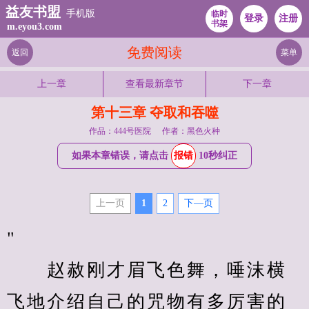
益友书盟
手机版
临时
登录
注册
书架
m.eyou3.com
免费阅读
返回
菜单
上一章
查看最新章节
下一章
第十三章 夺取和吞噬
作品：444号医院
作者：黑色火种
如果本章错误，请点击
报错
10秒纠正
上一页
1
2
下—页
"                                         
　　赵赦刚才眉飞色舞，唾沫横
飞地介绍自己的咒物有多厉害的