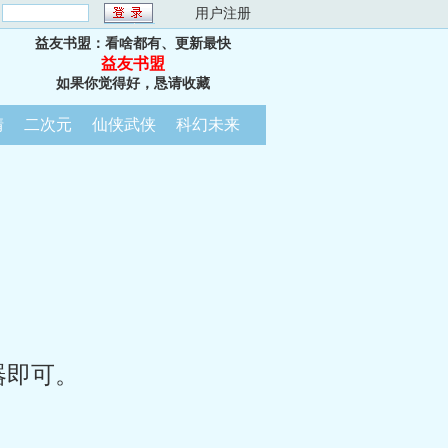
：
用户注册
益友书盟：看啥都有、更新最快
益友书盟
如果你觉得好，恳请收藏
情
二次元
仙侠武侠
科幻未来
器即可。