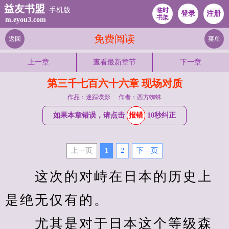
益友书盟
手机版
临时
登录
注册
书架
m.eyou3.com
免费阅读
返回
菜单
上一章
查看最新章节
下一章
第三千七百六十六章 现场对质
作品：迷踪谍影
作者：西方蜘蛛
如果本章错误，请点击
报错
10秒纠正
上一页
1
2
下—页
　　这次的对峙在日本的历史上
是绝无仅有的。
　　尤其是对于日本这个等级森