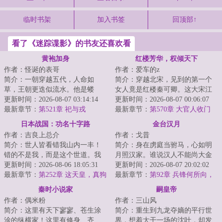
临时书架
加入书签
回顶部↑
看了《迷踪谍影》的书友还喜欢看
黄袍加身
红楼芳华，权倾天下
作者：怪诞的表哥
作者：爱车的z
简介：一朝穿越五代，人命如
简介：穿越北宋，见到的第一个
草，王朝更迭似流水。他是蝼
女人竟是红楼秦可卿。这大宋江
蚁，则撼参天巨树，为棋子，则
更新时间：2026-08-07 03:14:14
山，亦如红楼将倾我堂堂清河县
更新时间：2026-08-07 00:06:07
破天下局。布衣之志...
最新章节：
第521章 祀与戎
一霸，仗着一手...
最新章节：
第570章 大官人收门
生，贾母的算计
日本战国：功名十字路
金台汉月
作者：吉良上总介
作者：戈昔
简介：世人皆看错我山内一丰！
简介：身在虏庭当驸马，心如明
错的不是我，而是这个世道。我
月照汉家。谁说汉人不能尚大金
山内一丰能有什么小心思呢，我
更新时间：2026-08-06 18:05:31
公主？李朔重生金朝，先冒外戚
更新时间：2026-08-07 20:02:02
只是太想进步了...
最新章节：
第252章 这天皇，真狗
之位，后谋驸马...
最新章节：
第92章 兵锋何所向，
都不当吧？
岂独河董城
秦时小说家
嗣皇帝
作者：偶米粉
作者：三山风
简介：这里有天下寥寥、苍生涂
简介：重生到九龙夺嫡的平行世
涂的纵横家！这里有修身、齐
界，想着大干一场的沈叶，却发