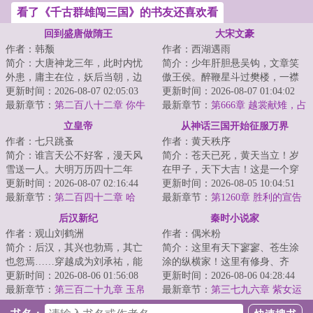
看了《千古群雄闯三国》的书友还喜欢看
回到盛唐做隋王
大宋文豪
作者：韩颓
作者：西湖遇雨
简介：大唐神龙三年，此时内忧
简介：少年肝胆悬吴钩，文章笑
外患，庸主在位，妖后当朝，边
傲王侯。醉鞭星斗过樊楼，一襟
军连年死伤，天下民不聊生。好
更新时间：2026-08-07 02:05:03
唐气象，半卷宋风流！...
更新时间：2026-08-07 01:04:02
在我成了弘农杨...
最新章节：
第二百八十二章 你牛
最新章节：
第666章 越裳献雉，占
了我，还想让我配合你
城输稻
立皇帝
从神话三国开始征服万界
作者：七只跳蚤
作者：黄天秩序
简介：谁言天公不好客，漫天风
简介：苍天已死，黄天当立！岁
雪送一人。大明万历四十二年
在甲子，天下大吉！这是一个穿
冬，一道身影跨过宫门迎着漫天
更新时间：2026-08-07 02:16:44
越者继承大贤良师传承，推翻腐
更新时间：2026-08-05 10:04:51
风雪走进了落日余...
最新章节：
第二百四十二章 哈
朽东汉帝国，建...
最新章节：
第1260章 胜利的宣告
哈，朕竟然成了昏君！
后汉新纪
秦时小说家
作者：观山刘鹤洲
作者：偶米粉
简介：后汉，其兴也勃焉，其亡
简介：这里有天下寥寥、苍生涂
也忽焉……穿越成为刘承祐，能
涂的纵横家！这里有修身、齐
否三造大汉？注：本书非爽文，
更新时间：2026-08-06 01:56:08
家、治国、平天下的儒家！这里
更新时间：2026-08-06 04:28:44
剧情进度较慢...
最新章节：
第三百二十九章 玉帛
有天下皆白、唯我...
最新章节：
第三七九六章 紫女运
干戈两未休
道（求票票）