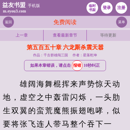
益友书盟
手机版
临时
登录
注册
书架
m.eyou3.com
免费阅读
返回
菜单
上一章
查看最新章节
等待更新
第五百五十章 六龙厮杀震天嚣
作品：千古群雄闯三国
作者：星落乾坤
如果本章错误，请点击
报错
10秒纠正
　　雄阔海舞棍挥来声势惊天动
地，虚空之中轰雷闪烁，一头肋
生双翼的蛮荒魔熊振翅咆哮，似
要将张飞连人带马整个吞下一