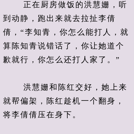
　　 正在厨房做饭的洪慧姗，听
到动静，跑出来就去拉扯李倩
倩，“李知青，你怎么能打人，就
算陈知青说错话了，你让她道个
歉就行，你怎么还打人家了。”
　　 洪慧姗和陈红交好，她上来
就帮偏架，陈红趁机一个翻身，
将李倩倩压在身下。