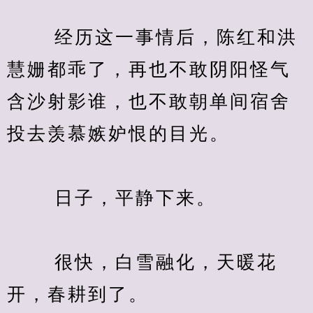
　　 经历这一事情后，陈红和洪
慧姗都乖了，再也不敢阴阳怪气
含沙射影谁，也不敢朝单间宿舍
投去羡慕嫉妒恨的目光。
　　 日子，平静下来。
　　 很快，白雪融化，天暖花
开，春耕到了。