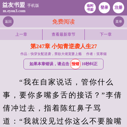
益友书盟
手机版
临时
登录
注册
书架
m.eyou3.com
免费阅读
返回
菜单
上一章
查看最新章节
下一章
第247章 小知青逆袭人生27
作品：快穿女配逆袭，禁欲大佬宠妻上瘾
作者：笑寒烟
如果本章错误，请点击
报错
10秒纠正
　　“我在自家说话，管你什么
事，要你多嘴多舌的接话？”李倩
倩冲过去，指着陈红鼻子骂
道：“我就没见过你这么不要脸嘴