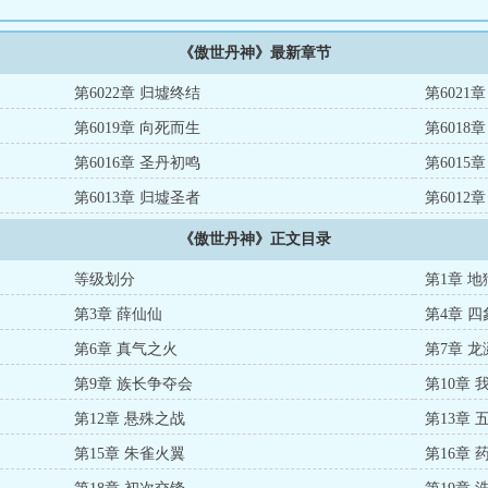
《傲世丹神》最新章节
第6022章 归墟终结
第6021
第6019章 向死而生
第6018
第6016章 圣丹初鸣
第6015
第6013章 归墟圣者
第6012
《傲世丹神》正文目录
等级划分
第1章 
第3章 薛仙仙
第4章 
第6章 真气之火
第7章 
第9章 族长争夺会
第10章 
第12章 悬殊之战
第13章 
第15章 朱雀火翼
第16章 