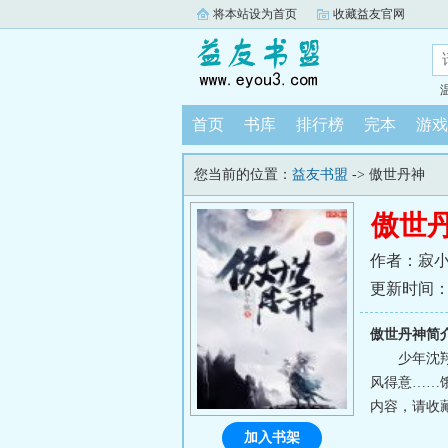
将本站设为首页
收藏益友官网
首页
书库
排行榜
完本
游戏
您当前的位置：
益友书盟
-> 傲世丹神
傲世
作者：寂
更新时间：202
傲世丹神简
少年沈
风得意……
内容，请收藏
加入书架