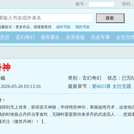
账号：
密码
温馨提示：更多作品，请搜索查找
临时书架
我的书架
竞技
玄幻奇幻
都市重生
灵异悬疑
历史军事
女生言
丹神
小贼
类别：玄幻奇幻
状态：已完
6-05-26 03:13:16
最新章节：
第6023章 太衍无疆
介：
翔得到无上传承，获得逆天神脉，学得绝世神功，掌握超绝丹术，这使他
饿的时候炼点丹药当零食吃，无聊时耍耍那些来求丹的武道高人……想观
关注《傲世丹神》！【...