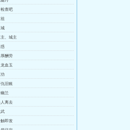
洗髓丹
请检查吧
叔祖
王城
 庄主、城主
诱惑
丰厚酬劳
火龙血玉
魔功
新仇旧账
冷幽兰
美人离去
龙武
一触即发