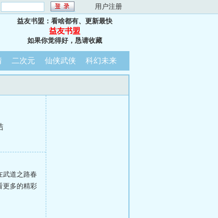
：
用户注册
益友书盟：看啥都有、更新最快
益友书盟
如果你觉得好，恳请收藏
情
二次元
仙侠武侠
科幻未来
结
在武道之路春
看更多的精彩