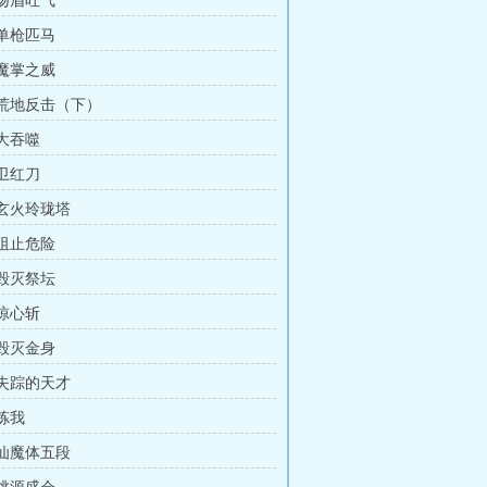
 扬眉吐气
 单枪匹马
 魔掌之威
章 荒地反击（下）
 大吞噬
 卫红刀
 玄火玲珑塔
 阻止危险
 毁灭祭坛
 惊心斩
 毁灭金身
 失踪的天才
 炼我
 仙魔体五段