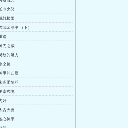
 再遇仇人
 长老之怒
 挑战极限
 玄武金刚甲 （下）
 重逢
 神刀之威
 灵纹的魅力
 水之路
 神甲的归属
 朱雀柔情丝
 主宰玄境
 内奸
 太古火兽
 地心神果