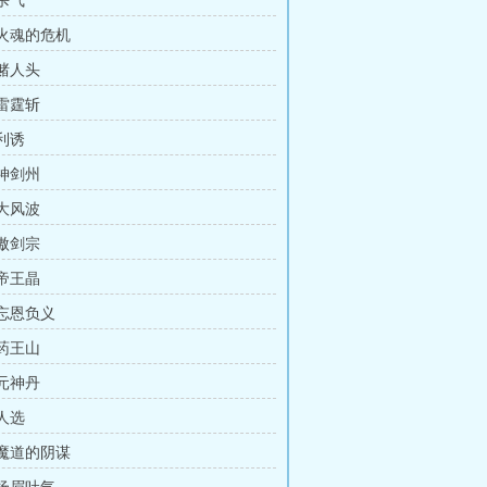
 杀气
 火魂的危机
 赌人头
 雷霆斩
 利诱
 神剑州
 大风波
 傲剑宗
 帝王晶
 忘恩负义
 药王山
 元神丹
 人选
 魔道的阴谋