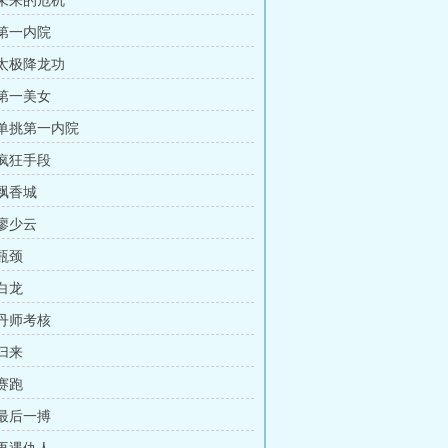
 未来的危机
 第一内院
 太极降龙功
 第一美女
 单挑第一内院
 疯狂手段
 飘香城
 廖少云
 瓶颈
 白龙
 丹师考核
 归来
 赛跑
 最后一搏