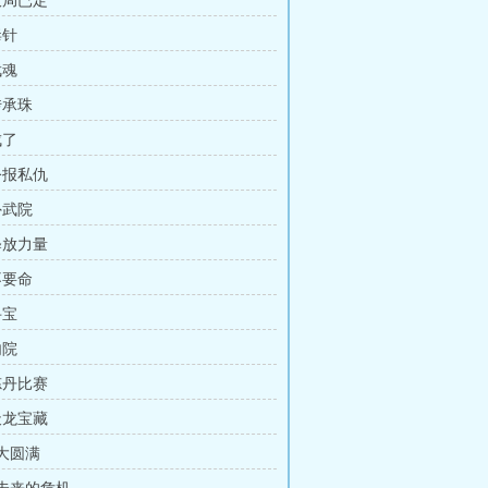
大局已定
毒针
武魂
传承珠
成了
公报私仇
外武院
释放力量
不要命
寻宝
内院
炼丹比赛
天龙宝藏
 大圆满