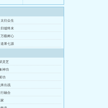
章 太衍众生
章 归墟终末
章 万载树心
章 道果七源
地狱灵芝
四象神功
龙涎功
我来出战
五行融合
药家